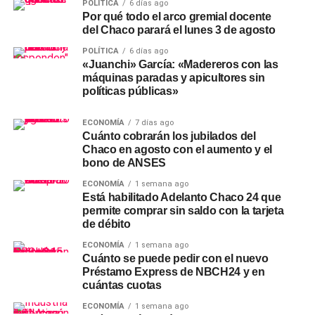
POLÍTICA
6 días ago
Por qué todo el arco gremial docente
del Chaco parará el lunes 3 de agosto
POLÍTICA
6 días ago
«Juanchi» García: «Madereros con las
máquinas paradas y apicultores sin
políticas públicas»
ECONOMÍA
7 días ago
Cuánto cobrarán los jubilados del
Chaco en agosto con el aumento y el
bono de ANSES
ECONOMÍA
1 semana ago
Está habilitado Adelanto Chaco 24 que
permite comprar sin saldo con la tarjeta
de débito
ECONOMÍA
1 semana ago
Cuánto se puede pedir con el nuevo
Préstamo Express de NBCH24 y en
cuántas cuotas
ECONOMÍA
1 semana ago
SOCIEDAD
15 horas ago