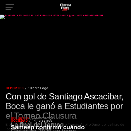
DEPORTES
10 horas ago
Con gol de Santiago Ascacíbar,
Boca le ganó a Estudiantes por
el Torneo Clausura
DEPORTES
13 horas ago
SOCIEDAD
14 horas ago
La final del Torneo
El Xeneize se impuso 1-0 en el Estadio Tomás Adolfo Ducó, donde hizo de
Sameep confirmó cuándo
local por el estado del campo...
Clausura 2026 ya tiene