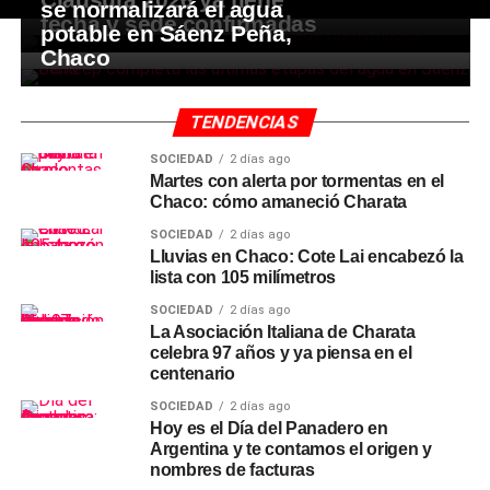
se normalizará el agua
fecha y sede confirmadas
potable en Sáenz Peña,
Chaco
TENDENCIAS
SOCIEDAD
2 días ago
Martes con alerta por tormentas en el
Chaco: cómo amaneció Charata
SOCIEDAD
2 días ago
Lluvias en Chaco: Cote Lai encabezó la
lista con 105 milímetros
SOCIEDAD
2 días ago
La Asociación Italiana de Charata
celebra 97 años y ya piensa en el
centenario
SOCIEDAD
2 días ago
Hoy es el Día del Panadero en
Argentina y te contamos el origen y
nombres de facturas