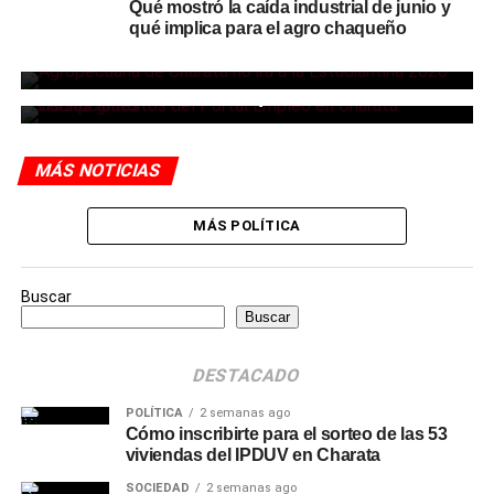
Qué mostró la caída industrial de junio y
La Escuela Agropecuaria de Charata no
qué implica para el agro chaqueño
participará de la Estudiantina 2026: los
SOCIEDAD
15 horas ago
motivos
Charata abrió inscripciones a cursos
virtuales del Portal Empleo
MÁS NOTICIAS
MÁS POLÍTICA
Buscar
Buscar
DESTACADO
POLÍTICA
2 semanas ago
Cómo inscribirte para el sorteo de las 53
viviendas del IPDUV en Charata
SOCIEDAD
2 semanas ago