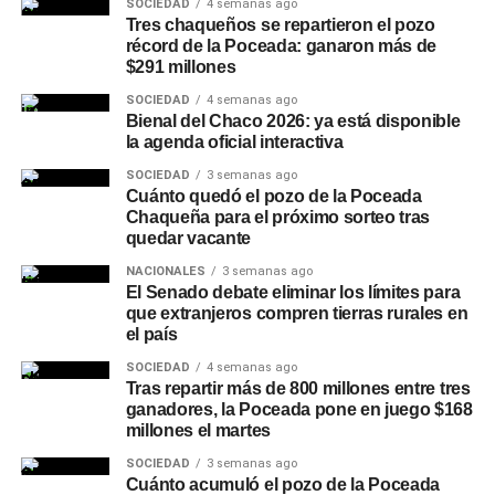
SOCIEDAD
4 semanas ago
fortalecimiento del fenómeno. En ese contexto, provincias
Tres chaqueños se repartieron el pozo
récord de la Poceada: ganaron más de
como
Chaco
, Corrientes, Formosa, Misiones, Santa Fe y
$291 millones
Entre Ríos mantienen bajo vigilancia la evolución de las
lluvias y de los principales cursos de agua.
SOCIEDAD
4 semanas ago
Bienal del Chaco 2026: ya está disponible
la agenda oficial interactiva
Uno de los principales riesgos asociados a períodos
prolongados de precipitaciones es la saturación de los
SOCIEDAD
3 semanas ago
Cuánto quedó el pozo de la Poceada
suelos, que puede favorecer anegamientos y complicar el
Chaqueña para el próximo sorteo tras
escurrimiento del agua, además de la preocupación por
quedar vacante
eventuales
crecidas de ríos
y riachos en localidades
NACIONALES
3 semanas ago
ubicadas en zonas bajas. El escenario también será
El Senado debate eliminar los límites para
seguido de cerca por el sector agropecuario, ya que una
que extranjeros compren tierras rurales en
el país
mayor disponibilidad de humedad puede favorecer
determinados cultivos, pero los excesos hídricos pueden
SOCIEDAD
4 semanas ago
Tras repartir más de 800 millones entre tres
dificultar las labores rurales y generar problemas
ganadores, la Poceada pone en juego $168
sanitarios en la producción.
millones el martes
Chaco refuerza la limpieza de
SOCIEDAD
3 semanas ago
Cuánto acumuló el pozo de la Poceada