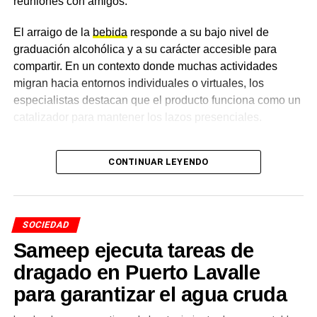
reuniones con amigos.
El arraigo de la
bebida
responde a su bajo nivel de
graduación alcohólica y a su carácter accesible para
compartir. En un contexto donde muchas actividades
migran hacia entornos individuales o virtuales, los
especialistas destacan que el producto funciona como un
catalizador para mantener los lazos presenciales.
Cambios en las preferencias y
CONTINUAR LEYENDO
el auge de las opciones sin
alcohol
SOCIEDAD
Durante los últimos años, el perfil del consumidor
Sameep ejecuta tareas de
argentino atravesó una transformación visible. Si bien las
dragado en Puerto Lavalle
variedades tradicionales rubias sostienen el mayor
para garantizar el agua cruda
volumen de ventas, se consolidó la búsqueda de nuevos
estilos artesanales, combinaciones gastronómicas y