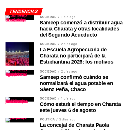
TENDENCIAS
SOCIEDAD
1 día ago
Sameep comenzó a distribuir agua
hacia Charata y otras localidades
del Segundo Acueducto
SOCIEDAD
2 días ago
La Escuela Agropecuaria de
Charata no participará de la
Estudiantina 2026: los motivos
SOCIEDAD
2 días ago
Sameep confirmó cuándo se
normalizará el agua potable en
Sáenz Peña, Chaco
SOCIEDAD
1 día ago
Cómo estará el tiempo en Charata
este jueves 6 de agosto
POLÍTICA
2 días ago
La concejal de Charata Paola