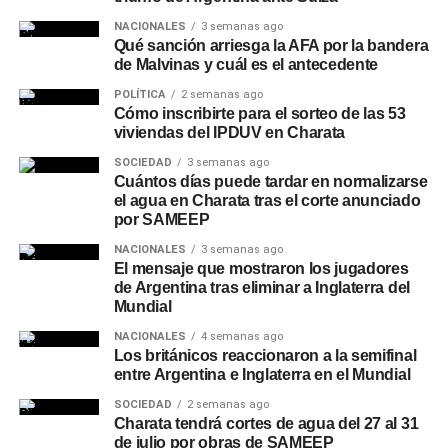
remarcan que las tendencias estacionales deben
NACIONALES
3 semanas ago
complementarse con los pronósticos diarios y semanales,
Qué sanción arriesga la AFA por la bandera
de Malvinas y cuál es el antecedente
por lo que recomiendan seguir las actualizaciones del
SMN a medida que se acerquen la primavera y el verano.
POLÍTICA
2 semanas ago
Cómo inscribirte para el sorteo de las 53
viviendas del IPDUV en Charata
SOCIEDAD
3 semanas ago
Cuántos días puede tardar en normalizarse
el agua en Charata tras el corte anunciado
por SAMEEP
NACIONALES
3 semanas ago
El mensaje que mostraron los jugadores
de Argentina tras eliminar a Inglaterra del
Mundial
NACIONALES
4 semanas ago
Los británicos reaccionaron a la semifinal
entre Argentina e Inglaterra en el Mundial
SOCIEDAD
2 semanas ago
Charata tendrá cortes de agua del 27 al 31
de julio por obras de SAMEEP