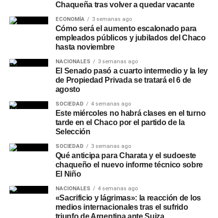
Chaqueña tras volver a quedar vacante
desagües y canales
ECONOMÍA
3 semanas ago
Cómo será el aumento escalonado para
Ante las perspectivas climáticas, en Chaco se realizan
empleados públicos y jubilados del Chaco
operativos preventivos de limpieza y mantenimiento de
hasta noviembre
desagües, canales y cauces
en distintos puntos de la
NACIONALES
3 semanas ago
provincia, con el objetivo de mejorar el escurrimiento y
El Senado pasó a cuarto intermedio y la ley
reducir el riesgo de anegamientos frente a lluvias
de Propiedad Privada se tratará el 6 de
intensas. Entre las intervenciones recientes se encuentra
agosto
la limpieza del riacho Arazá, en Barranqueras, donde
SOCIEDAD
4 semanas ago
Vialidad Provincial trabaja junto con la Administración
Este miércoles no habrá clases en el turno
tarde en el Chaco por el partido de la
Provincial del Agua y otras áreas del Gobierno.
Selección
La Provincia también mantiene esquemas de
SOCIEDAD
3 semanas ago
Qué anticipa para Charata y el sudoeste
contingencia hídrica
y coordinación con municipios,
chaqueño el nuevo informe técnico sobre
Protección Civil y organismos técnicos para intervenir
El Niño
ante situaciones meteorológicas adversas, entre las que
NACIONALES
4 semanas ago
se incluyen el bombeo preventivo, el control de lagunas y
«Sacrificio y lágrimas»: la reacción de los
sistemas hídricos, y la limpieza de sectores que pueden
medios internacionales tras el sufrido
dificultar la evacuación del agua. Los especialistas
triunfo de Argentina ante Suiza