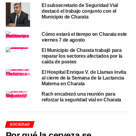
pintura y materiales: la directora convoca a los
El subsecretario de Seguridad Vial
comerciantes de Charata
destacó el trabajo conjunto con el
Municipio de Charata
NOTICIAS
La EEP 355 de Charata prepara su Feria de
Ciencias con capacitación docente en método
Cómo estará el tiempo en Charata este
científico y proyectos STEAM
viernes 7 de agosto
El Municipio de Charata trabajó para
reparar los sectores afectados por la
caída de postes
El Hospital Enrique V. de Llamas invita
al cierre de la Semana de la Lactancia
Materna en Charata
Rach encabezó una reunión para
reforzar la seguridad vial en Charata
SOCIEDAD
Por qué la cerveza se