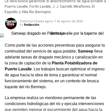
La obra busca garantizar el abastecimiento de agua potable a
alternativas de menor graduación.
Puerto Lavalle, Fortín Lavalle, J. J. Castelli, Miraflores, El
Espinillo y Villa Río Bermejito.
Entre las tendencias de
Published
4 horas ago
on
7 de agosto de 2026
mercado sobresalen los
By
Redacción
siguientes aspectos:
Como parte de las acciones preventivas para asegurar la
Crecimiento del segmento sin alcohol: Las
continuidad del servicio de agua potable,
Sameep
lleva
variantes 0.0% ganaron terreno entre consumidores
adelante tareas de dragado mecánico y canalización en
que buscan balancear hidratación o conducir sin
la zona de captación de la
Planta Potabilizadora de
riesgos sin abandonar el ritual social.
Puerto Lavalle
. Los trabajos buscan optimizar el ingreso
Mapeo de maridajes: La cerveza amplió su
de agua hacia la obra de toma y garantizar el normal
presencia en la gastronomía formal, combinándose
funcionamiento del sistema, en un contexto de brusca
con carnes a las brasas, pastas e incluso postres.
bajante del río Bermejo.
Canales de compra directos: Las plataformas de
La empresa realiza un monitoreo permanente de las
envío a domicilio registraron subas constantes en
condiciones hidrológicas del río y ejecuta intervenciones
la demanda, especialmente durante eventos
que permiten mejorar el escurrimiento del
agua
hacia la