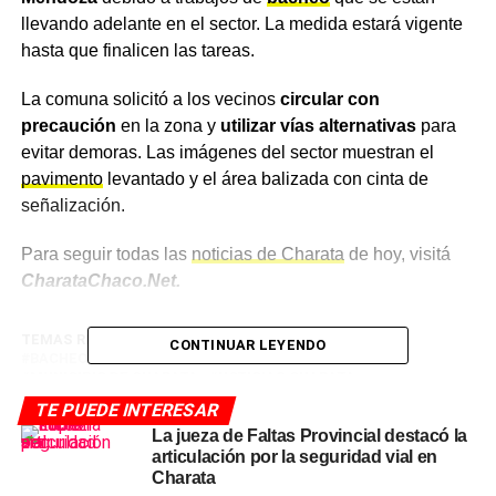
llevando adelante en el sector. La medida estará vigente
hasta que finalicen las tareas.
La comuna solicitó a los vecinos
circular con
precaución
en la zona y
utilizar vías alternativas
para
evitar demoras. Las imágenes del sector muestran el
pavimento
levantado y el área balizada con cinta de
señalización.
Para seguir todas las
noticias de Charata
de hoy, visitá
CharataChaco.Net.
TEMAS RELACIONADOS
AVENIDA LINIERS CHARATA
CONTINUAR LEYENDO
BACHEO CHARATA
CORTE DE TRÁNSITO CHARATA
MUNICIPIO DE CHARATA
NOTICIAS CHARATA
NOTICIAS CHARATA HOY
NOTICIAS DE CHARATA CHACO
TE PUEDE INTERESAR
OBRAS VIALES CHARATA
La jueza de Faltas Provincial destacó la
articulación por la seguridad vial en
ACTUALIDAD
La Escuela secundaria de Pampa Cejas busca
Charata