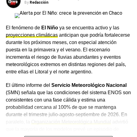
By
Redacción
toma.
En tanto, el jefe de la Planta Potabilizadora de Puerto
Lavalle, ingeniero Claudio Orrego, explicó que el dragado
El fenómeno de
El Niño
ya se encuentra activo y las
mecánico y la canalización permiten optimizar el
proyecciones climáticas
anticipan que podría fortalecerse
escurrimiento del agua hacia la toma, mejorando las
durante los próximos meses, con especial atención
condiciones de captación frente a la bajante del río, y
puesta en la primavera y el verano. El escenario
remarcó que las tareas se adecuan de forma permanente
incrementa el riesgo de lluvias abundantes y eventos
a la evolución de las condiciones hidrológicas.
meteorológicos extremos en distintas regiones del país,
entre ellas el Litoral y el norte argentino.
Un plan preventivo en
El último informe del
Servicio Meteorológico Nacional
distintos puntos de la
(SMN) señala que las condiciones del sistema ENOS son
consistentes con una fase cálida y estima una
provincia
probabilidad cercana al 100% de que se mantenga
durante el trimestre julio-agosto-septiembre de 2026. En
Desde
Sameep
remarcaron que estas intervenciones
paralelo, la
Organización Meteorológica Mundial
advirtió
forman parte de un plan de trabajo preventivo que la
que la mayoría de los modelos prevé un episodio de
empresa desarrolla en distintos puntos de la provincia
intensidad al menos moderada, con posibilidades de que