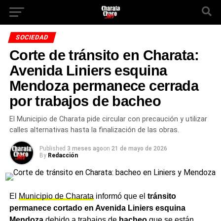
SOCIEDAD
Corte de tránsito en Charata:
Avenida Liniers esquina
Mendoza permanece cerrada
por trabajos de bacheo
El Municipio de Charata pide circular con precaución y utilizar
calles alternativas hasta la finalización de las obras.
Published
3 meses ago
on
21 de mayo de 2026
By
Redacción
El
Municipio de Charata
informó que el
tránsito
permanece cortado en Avenida Liniers esquina
Mendoza
debido a trabajos de
bacheo
que se están