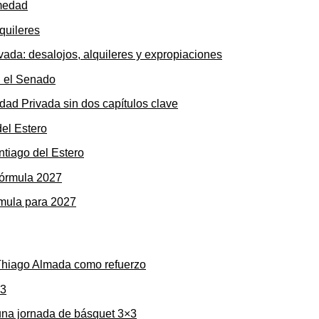
rmedad
ada: desalojos, alquileres y expropiaciones
dad Privada sin dos capítulos clave
ntiago del Estero
rmula para 2027
 Thiago Almada como refuerzo
una jornada de básquet 3×3