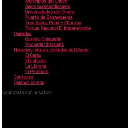
Municipios del Chaco
Bajos Submeridionales
Universidades del Chaco
Puerto de Barranqueras
Tren Sáenz Peña – Chorotis
Parque Nacional El Impenetrable
Quinielas
Quiniela Chaqueña
Poceada Chaqueña
Historias, mitos y leyendas del Chaco
El Carau
El Lobizón
La Llorona
El Pombero
Contacto
Quiénes somos
Conéctate con nosotros