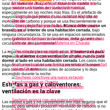
El Municipio de Charata trabajó para reparar los
rural del sudoeste chaqueño, el brasero de carbón o leña
sectores afectados por la caída de postes
sigue siendo una fuente de calefacción habitual,
especialmente en las noches más frías. Es el artefacto de
mayor riesgo porque produce una cantidad muy alta de
monóxido de carbono y porque se usa frecuentemente en
habitaciones pequeñas y cerradas.
Nunca debe usarse un
brasero en el interior de una habitación cerrada
, bajo
ninguna circunstancia. Si se usa en espacios semicerrados
El Hospital Enrique V. de Llamas invita al cierre de la
como galerías o cocinas con ventanas, debe garantizarse
Semana de la Lactancia Materna en Charata
circulación de aire permanente.
La regla es simple pero se repite poco:
el brasero es para
espacios abiertos o con ventilación amplia, nunca para
dormir al lado en una habitación cerrada
. Los casos más
Rach encabezó una reunión para reforzar la seguridad
trágicos ocurren cuando una familia enciende el brasero
vial en Charata
para calentar el dormitorio antes de acostarse y lo deja
encendido durante la noche.
Estufas a gas y caloventores:
ventilación es la clave
Secheep avanza con una nueva estación
Las estufas a gas y los caloventores son más seguros que el
transformadora para fortalecer la electricidad en
brasero, pero también producen monóxido de carbono si no
Charata