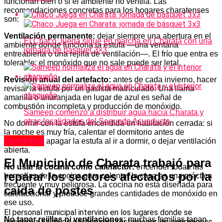
funcionan bien o si el ambiente no ventila. Las
recomendaciones concretas para los hogares charatenses
son:
Ventilación permanente:
dejar siempre una abertura en el
El Chaco Juega sigue en marcha en Charata con una
ambiente donde funciona la estufa —una ventana
jornada de básquet 3×3
entreabierta o una rejilla de ventilación—. El frío que entra es
tolerable; el monóxido que no sale puede ser letal.
Revisión anual del artefacto:
antes de cada invierno, hacer
revisar la estufa por un gasista matriculado. Una llama
amarilla o anaranjada en lugar de azul es señal de
combustión incompleta y producción de monóxido.
Sameep comenzó a distribuir agua hacia Charata y
otras localidades del Segundo Acueducto
No dormir con la estufa encendida en habitación cerrada: si
la noche es muy fría, calentar el dormitorio antes de
Sociedad
acostarse y apagar la estufa al ir a dormir, o dejar ventilación
abierta.
El Municipio de Charata trabajó para
No usar la cocina como calefactor:
encender todas las
reparar los sectores afectados por la
hornallas de la cocina para calentar la casa es una práctica
frecuente y muy peligrosa. La cocina no está diseñada para
caída de postes
calefaccionar y produce grandes cantidades de monóxido en
ese uso.
El personal municipal intervino en los lugares donde se
No tapar rejillas ni ventilaciones:
muchas familias tapan
registró la caída de postes para restablecer las condiciones