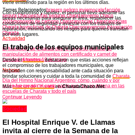
viene emitiendo para la región en los últimos días.
Temas Relacionados
brasero peligro invierno
calefacción
Con compromiso y rapidez, el personal llevó adelante las
segura Chaco
estufas seguras Charata
invierno Chaco
tareas necesarias para asegurar el área, restablecer las
2026
monóxido de carbono Charata
noticias Charata
noticias
condiciones de seguridad y avanzar con los trabajos de
Charata hoy
noticias de Charata Chaco
prevención intoxicación
reparación, minimizando los riesgos para quienes transitan
Charata
por esos lugares.
Actualidad
El trabajo de los equipos municipales
El Municipio de Charata ofrece un curso gratuito de
manipulación de alimentos con certificado y carnet de
sanidad el martes 19 de mayo
Desde el
Municipio
destacaron que estas acciones reflejan
el compromiso de los trabajadores municipales, que
Noticias
responden con responsabilidad ante cada situación para
brindar soluciones y cuidar a toda la comunidad de
Charata
.
Día del Himno Nacional Argentino: cómo, cuándo y por
quién fue creado el canto patrio que hoy se entona en las
Más
noticias de Charata
en
CharataChaco.Net.
escuelas de Charata y todo el país
Continuar Leyendo
Sociedad
El Hospital Enrique V. de Llamas
invita al cierre de la Semana de la