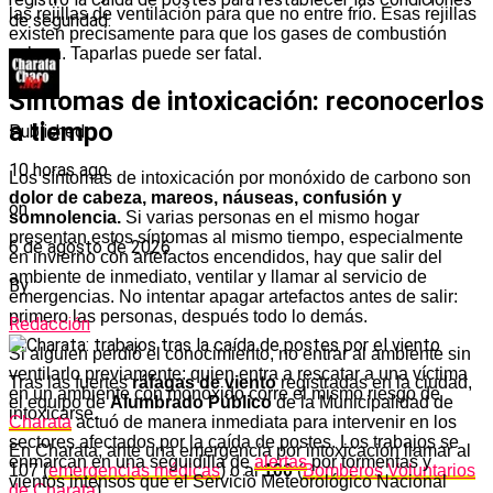
las rejillas de ventilación para que no entre frío. Esas rejillas
de seguridad.
existen precisamente para que los gases de combustión
salgan. Taparlas puede ser fatal.
Síntomas de intoxicación: reconocerlos
a tiempo
Published
10 horas ago
Los síntomas de intoxicación por monóxido de carbono son
dolor de cabeza, mareos, náuseas, confusión y
on
somnolencia.
Si varias personas en el mismo hogar
presentan estos síntomas al mismo tiempo, especialmente
6 de agosto de 2026
en invierno con artefactos encendidos, hay que salir del
ambiente de inmediato, ventilar y llamar al servicio de
By
emergencias. No intentar apagar artefactos antes de salir:
primero las personas, después todo lo demás.
Redacción
Si alguien perdió el conocimiento, no entrar al ambiente sin
ventilarlo previamente: quien entra a rescatar a una víctima
Tras las fuertes
ráfagas de viento
registradas en la ciudad,
en un ambiente con monóxido corre el mismo riesgo de
el equipo de
Alumbrado Público
de la Municipalidad de
intoxicarse.
Charata
actuó de manera inmediata para intervenir en los
sectores afectados por la caída de postes. Los trabajos se
En Charata, ante una emergencia por intoxicación llamar al
enmarcan en una seguidilla de
alertas
por tormentas y
107 (
emergencias médicas
) o al
100
(
Bomberos Voluntarios
vientos intensos que el Servicio Meteorológico Nacional
de Charata
).