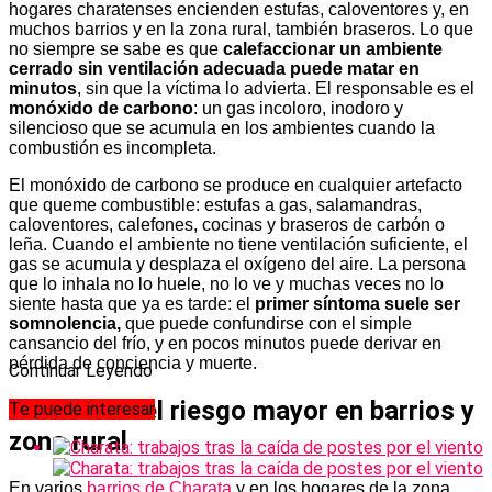
hogares charatenses encienden estufas, caloventores y, en
muchos barrios y en la zona rural, también braseros. Lo que
no siempre se sabe es que
calefaccionar un ambiente
cerrado sin ventilación adecuada puede matar en
minutos
, sin que la víctima lo advierta. El responsable es el
monóxido de carbono
: un gas incoloro, inodoro y
silencioso que se acumula en los ambientes cuando la
combustión es incompleta.
El monóxido de carbono se produce en cualquier artefacto
que queme combustible: estufas a gas, salamandras,
caloventores, calefones, cocinas y braseros de carbón o
leña. Cuando el ambiente no tiene ventilación suficiente, el
gas se acumula y desplaza el oxígeno del aire. La persona
que lo inhala no lo huele, no lo ve y muchas veces no lo
siente hasta que ya es tarde: el
primer síntoma suele ser
somnolencia,
que puede confundirse con el simple
cansancio del frío, y en pocos minutos puede derivar en
pérdida de conciencia y muerte.
Continuar Leyendo
El brasero: el riesgo mayor en barrios y
Te puede interesar
zona rural
En varios
barrios de Charata
y en los hogares de la zona