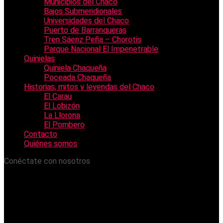
Municipios del Chaco
Bajos Submeridionales
Universidades del Chaco
Puerto de Barranqueras
Tren Sáenz Peña – Chorotis
Parque Nacional El Impenetrable
Quinielas
Quiniela Chaqueña
Poceada Chaqueña
Historias, mitos y leyendas del Chaco
El Carau
El Lobizón
La Llorona
El Pombero
Contacto
Quiénes somos
Conéctate con nosotros