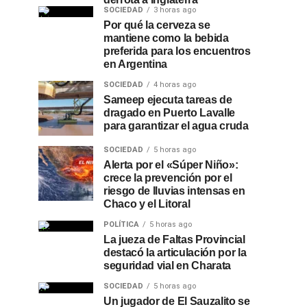
SOCIEDAD
3 horas ago
Por qué la cerveza se
mantiene como la bebida
preferida para los encuentros
en Argentina
SOCIEDAD
4 horas ago
Sameep ejecuta tareas de
dragado en Puerto Lavalle
para garantizar el agua cruda
SOCIEDAD
5 horas ago
Alerta por el «Súper Niño»:
crece la prevención por el
riesgo de lluvias intensas en
Chaco y el Litoral
POLÍTICA
5 horas ago
La jueza de Faltas Provincial
destacó la articulación por la
seguridad vial en Charata
SOCIEDAD
5 horas ago
Un jugador de El Sauzalito se