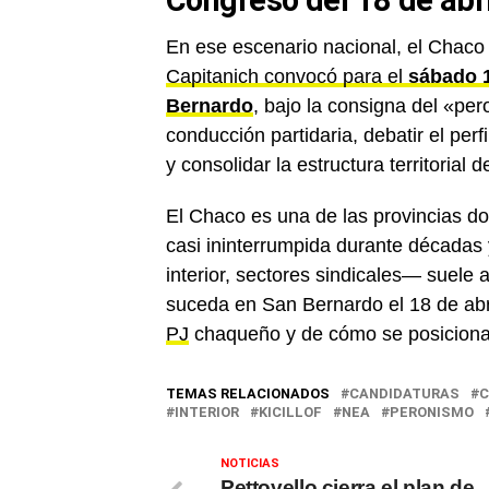
Congreso del 18 de abri
En ese escenario nacional, el Chaco
Capitanich convocó para el
sábado 1
Bernardo
, bajo la consigna del «per
conducción partidaria, debatir el per
y consolidar la estructura territorial 
El Chaco es una de las provincias 
casi ininterrumpida durante décadas 
interior, sectores sindicales— suele 
suceda en San Bernardo el 18 de abri
PJ
chaqueño y de cómo se posiciona 
TEMAS RELACIONADOS
CANDIDATURAS
C
INTERIOR
KICILLOF
NEA
PERONISMO
NOTICIAS
Pettovello cierra el plan de