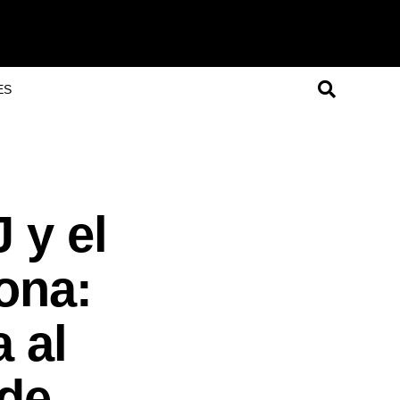
ES
 y el
ona:
 al
 de