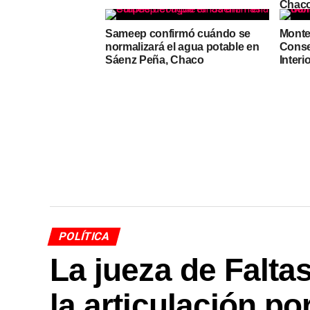
Chaco 
Sameep confirmó cuándo se
Monteo
normalizará el agua potable en
Conse
Sáenz Peña, Chaco
Interi
POLÍTICA
La jueza de Falta
la articulación po