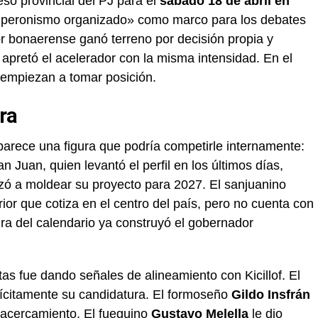
o provincial del PJ para el
sábado 18 de abril en
 «peronismo organizado» como marco para los debates
r bonaerense ganó terreno por decisión propia y
 apretó el acelerador con la misma intensidad. En el
s empiezan a tomar posición.
ora
parece una figura que podría competirle internamente:
n Juan, quien levantó el perfil en los últimos días,
zó a moldear su proyecto para 2027. El sanjuanino
terior que cotiza en el centro del país, pero no cuenta con
ltura del calendario ya construyó el gobernador
as fue dando señales de alineamiento con Kicillof. El
ícitamente su candidatura. El formoseño
Gildo Insfrán
e acercamiento. El fueguino
Gustavo Melella
le dio