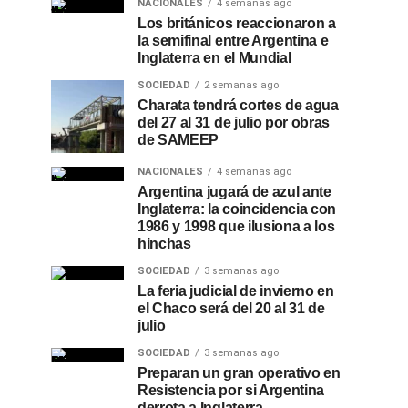
NACIONALES
4 semanas ago
Los británicos reaccionaron a
la semifinal entre Argentina e
Inglaterra en el Mundial
SOCIEDAD
2 semanas ago
Charata tendrá cortes de agua
del 27 al 31 de julio por obras
de SAMEEP
NACIONALES
4 semanas ago
Argentina jugará de azul ante
Inglaterra: la coincidencia con
1986 y 1998 que ilusiona a los
hinchas
SOCIEDAD
3 semanas ago
La feria judicial de invierno en
el Chaco será del 20 al 31 de
julio
SOCIEDAD
3 semanas ago
Preparan un gran operativo en
Resistencia por si Argentina
derrota a Inglaterra