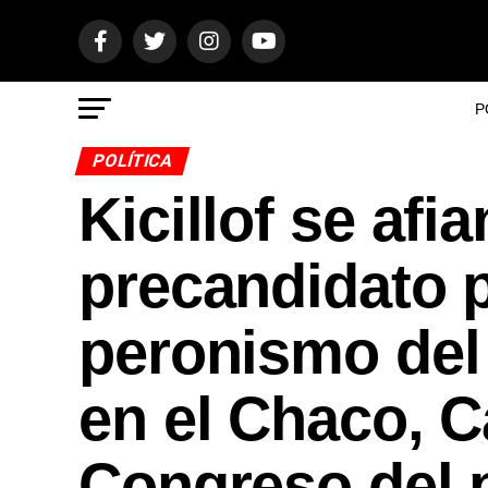
P
POLÍTICA
Kicillof se af
precandidato p
peronismo del 
en el Chaco, C
Congreso del p