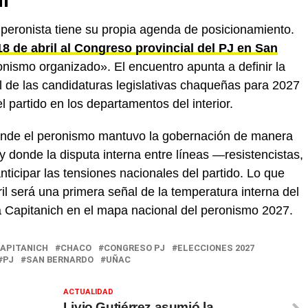
l
 peronista tiene su propia agenda de posicionamiento.
8 de abril al Congreso provincial del PJ en San
onismo organizado». El encuentro apunta a definir la
fil de las candidaturas legislativas chaqueñas para 2027
del partido en los departamentos del interior.
donde el peronismo mantuvo la gobernación de manera
y donde la disputa interna entre líneas —resistencistas,
anticipar las tensiones nacionales del partido. Lo que
l será una primera señal de la temperatura interna del
Capitanich en el mapa nacional del peronismo 2027.
APITANICH
CHACO
CONGRESO PJ
ELECCIONES 2027
PJ
SAN BERNARDO
UÑAC
ACTUALIDAD
Livio Gutiérrez asumió la