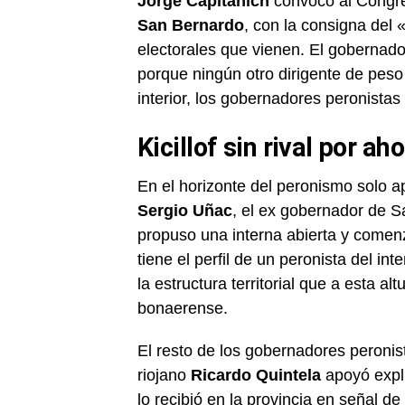
Jorge Capitanich
convocó al Congres
San Bernardo
, con la consigna del
electorales que vienen. El gobernado
porque ningún otro dirigente de peso
interior, los gobernadores peronista
Kicillof sin rival por ah
En el horizonte del peronismo solo a
Sergio Uñac
, el ex gobernador de Sa
propuso una interna abierta y comen
tiene el perfil de un peronista del in
la estructura territorial que a esta a
bonaerense.
El resto de los gobernadores peronist
riojano
Ricardo Quintela
apoyó expl
lo recibió en la provincia en señal d