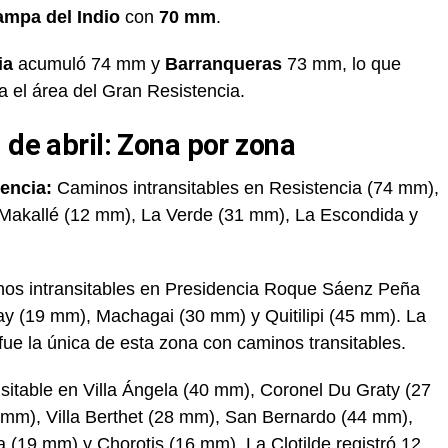
ampa del Indio
con
70 mm
.
ia
acumuló 74 mm y
Barranqueras
73 mm, lo que
a el área del Gran Resistencia.
 de abril: Zona por zona
encia:
Caminos intransitables en Resistencia (74 mm),
 Makallé (12 mm), La Verde (31 mm), La Escondida y
os intransitables en Presidencia Roque Sáenz Peña
y (19 mm), Machagai (30 mm) y Quitilipi (45 mm). La
fue la única de esta zona con caminos transitables.
sitable en Villa Ángela (40 mm), Coronel Du Graty (27
mm), Villa Berthet (28 mm), San Bernardo (44 mm),
 (19 mm) y Chorotis (16 mm). La Clotilde registró 12