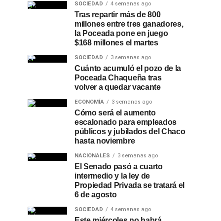
SOCIEDAD
4 semanas ago
Tras repartir más de 800
millones entre tres ganadores,
la Poceada pone en juego
$168 millones el martes
SOCIEDAD
3 semanas ago
Cuánto acumuló el pozo de la
Poceada Chaqueña tras
volver a quedar vacante
ECONOMÍA
3 semanas ago
Cómo será el aumento
escalonado para empleados
públicos y jubilados del Chaco
hasta noviembre
NACIONALES
3 semanas ago
El Senado pasó a cuarto
intermedio y la ley de
Propiedad Privada se tratará el
6 de agosto
SOCIEDAD
4 semanas ago
Este miércoles no habrá