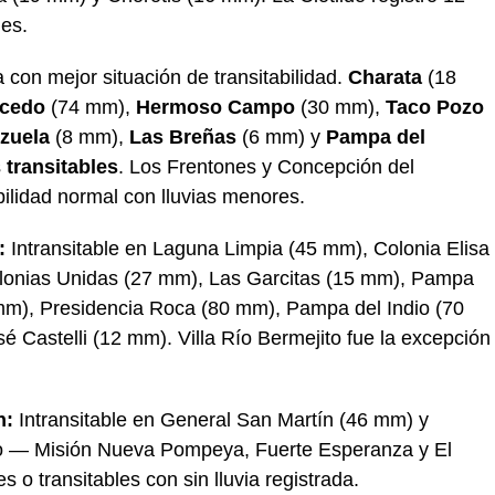
es.
 con mejor situación de transitabilidad.
Charata
(18
cedo
(74 mm),
Hermoso Campo
(30 mm),
Taco Pozo
zuela
(8 mm),
Las Breñas
(6 mm) y
Pampa del
s
transitables
. Los Frentones y Concepción del
bilidad normal con lluvias menores.
:
Intransitable en Laguna Limpia (45 mm), Colonia Elisa
olonias Unidas (27 mm), Las Garcitas (15 mm), Pampa
mm), Presidencia Roca (80 mm), Pampa del Indio (70
é Castelli (12 mm). Villa Río Bermejito fue la excepción
n:
Intransitable en General San Martín (46 mm) y
ndo — Misión Nueva Pompeya, Fuerte Esperanza y El
 o transitables con sin lluvia registrada.