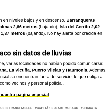
en en niveles bajos y en descenso.
Barranqueras
almas
2,66 metros
(bajando),
Isla del Cerrito
2,02
1,87 metros
(bajando). No hay alerta por crecida en
aco sin datos de lluvias
me, varias localidades no habían podido comunicarse:
bana, La Vicuña, Puerto Vilelas y Haumonia
. Además,
incial se encuentran fuera de servicio, lo que obliga a
 como vecinos y personal policial.
nuestra página especial
OS INTRANSITABLES
CAPITÁN SOLARI
CHACO
CHARATA