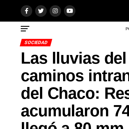
P
SOCIEDAD
Las lluvias del
caminos intran
del Chaco: Re
acumularon 74
llegó a 80 mm