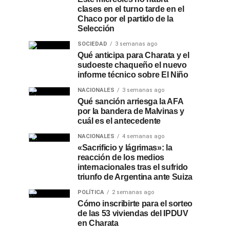
clases en el turno tarde en el
Chaco por el partido de la
Selección
SOCIEDAD
3 semanas ago
Qué anticipa para Charata y el
sudoeste chaqueño el nuevo
informe técnico sobre El Niño
NACIONALES
3 semanas ago
Qué sanción arriesga la AFA
por la bandera de Malvinas y
cuál es el antecedente
NACIONALES
4 semanas ago
«Sacrificio y lágrimas»: la
reacción de los medios
internacionales tras el sufrido
triunfo de Argentina ante Suiza
POLÍTICA
2 semanas ago
Cómo inscribirte para el sorteo
de las 53 viviendas del IPDUV
en Charata