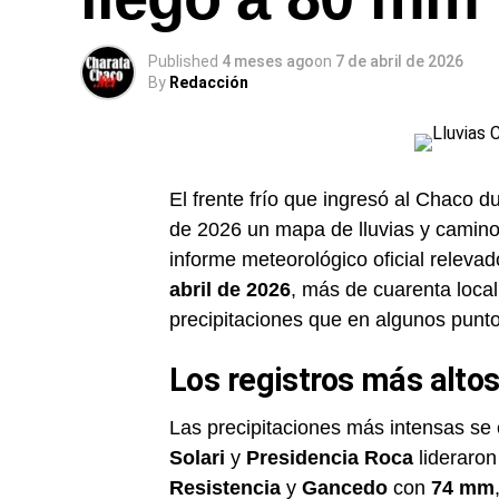
Published
4 meses ago
on
7 de abril de 2026
By
Redacción
El frente frío que ingresó al Chaco d
de 2026 un mapa de lluvias y caminos
informe meteorológico oficial relevad
abril de 2026
, más de cuarenta local
precipitaciones que en algunos punto
Los registros más alto
Las precipitaciones más intensas se c
Solari
y
Presidencia Roca
lideraron
Resistencia
y
Gancedo
con
74 mm