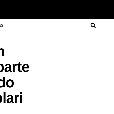
ES
n
parte
edo
lari