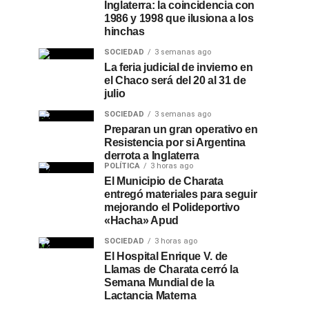
Inglaterra: la coincidencia con
1986 y 1998 que ilusiona a los
hinchas
SOCIEDAD
3 semanas ago
La feria judicial de invierno en
el Chaco será del 20 al 31 de
julio
SOCIEDAD
3 semanas ago
Preparan un gran operativo en
Resistencia por si Argentina
derrota a Inglaterra
POLÍTICA
3 horas ago
El Municipio de Charata
entregó materiales para seguir
mejorando el Polideportivo
«Hacha» Apud
SOCIEDAD
3 horas ago
El Hospital Enrique V. de
Llamas de Charata cerró la
Semana Mundial de la
Lactancia Materna