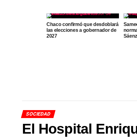
Chaco confirmó que desdoblará
Samee
las elecciones a gobernador de
norma
2027
Sáenz
SOCIEDAD
El Hospital Enriq