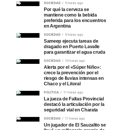
SOCIEDAD
9 horas ago
Por qué la cerveza se
mantiene como la bebida
preferida para los encuentros
en Argentina
SOCIEDAD
9 horas ago
Sameep ejecuta tareas de
dragado en Puerto Lavalle
para garantizar el agua cruda
SOCIEDAD
10 horas ago
Alerta por el «Súper Niño»:
crece la prevención por el
riesgo de lluvias intensas en
Chaco y el Litoral
POLÍTICA
11 horas ago
La jueza de Faltas Provincial
destacó la articulación por la
seguridad vial en Charata
SOCIEDAD
11 horas ago
Un jugador de El Sauzalito se