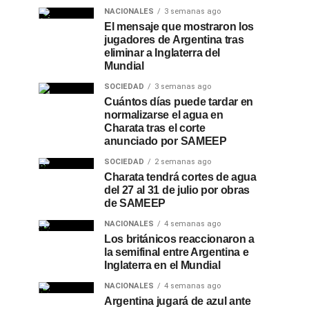
NACIONALES
3 semanas ago
El mensaje que mostraron los
jugadores de Argentina tras
eliminar a Inglaterra del
Mundial
SOCIEDAD
3 semanas ago
Cuántos días puede tardar en
normalizarse el agua en
Charata tras el corte
anunciado por SAMEEP
SOCIEDAD
2 semanas ago
Charata tendrá cortes de agua
del 27 al 31 de julio por obras
de SAMEEP
NACIONALES
4 semanas ago
Los británicos reaccionaron a
la semifinal entre Argentina e
Inglaterra en el Mundial
NACIONALES
4 semanas ago
Argentina jugará de azul ante