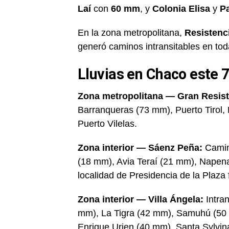
Laí
con
60 mm
, y
Colonia Elisa
y
P
En la zona metropolitana,
Resistenc
generó caminos intransitables en tod
Lluvias en Chaco este 7
Zona metropolitana — Gran Resist
Barranqueras (73 mm), Puerto Tirol,
Puerto Vilelas.
Zona interior — Sáenz Peña:
Camin
(18 mm), Avia Teraí (21 mm), Napena
localidad de Presidencia de la Plaza 
Zona interior — Villa Ángela:
Intran
mm), La Tigra (42 mm), Samuhú (50 
Enrique Urien (40 mm), Santa Sylvina