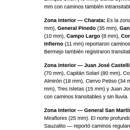
mm con caminos también intransitabl
Zona interior — Charata:
Es la zona
mm),
General Pinedo
(35 mm),
Gan
(10 mm),
Campo Largo
(8 mm),
Cor
Infierno
(11 mm) reportaron camino
Bermejo también registraron transita
Zona interior — Juan José Castelli
(70 mm), Capitán Solari (80 mm), C
Almirón (18 mm), Ciervo Petiso (34 
mm), Tres Isletas (15 mm) y Juan Jos
con caminos transitables y sin lluvia.
Zona interior — General San Martí
Miraflores (25 mm). El norte profu
Sauzalito — reportó caminos regulares