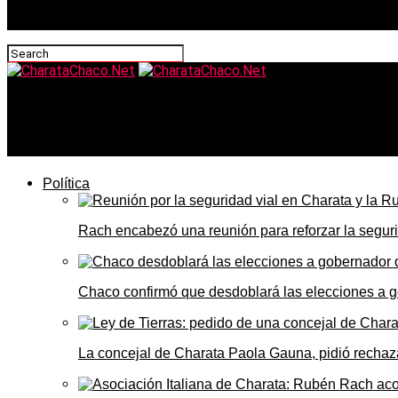
CharataChaco.Net
Alerta amarilla por tormentas fuertes en el sur del Chaco e
Política
Rach encabezó una reunión para reforzar la seguri
Chaco confirmó que desdoblará las elecciones a 
La concejal de Charata Paola Gauna, pidió rechaza