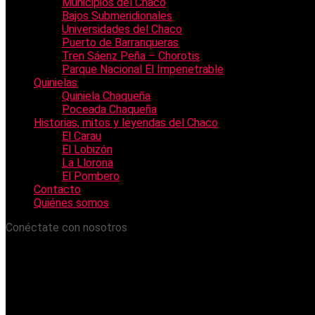
Municipios del Chaco
Bajos Submeridionales
Universidades del Chaco
Puerto de Barranqueras
Tren Sáenz Peña – Chorotis
Parque Nacional El Impenetrable
Quinielas
Quiniela Chaqueña
Poceada Chaqueña
Historias, mitos y leyendas del Chaco
El Carau
El Lobizón
La Llorona
El Pombero
Contacto
Quiénes somos
Conéctate con nosotros