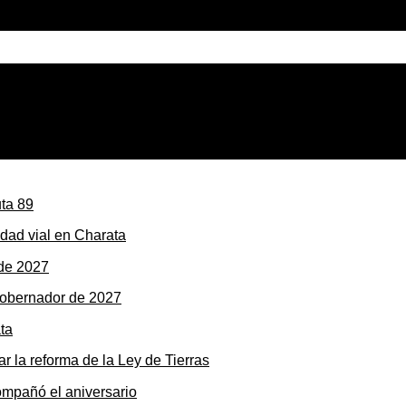
ste lunes: ráfagas de hasta 80 km/h y la inestabilidad llega 
dad vial en Charata
gobernador de 2027
r la reforma de la Ley de Tierras