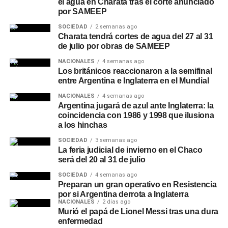
salarial docente está lejos de estar resuelta y en que el
el agua en Charata tras el corte anunciado
por SAMEEP
ciclo político que viene —el electoral de 2027— pone al
sindicalismo en un lugar central de la disputa por la
SOCIEDAD
2 semanas ago
Charata tendrá cortes de agua del 27 al 31
conducción del peronismo.
de julio por obras de SAMEEP
Más Noticias en Nuestra Redes
NACIONALES
4 semanas ago
Los británicos reaccionaron a la semifinal
entre Argentina e Inglaterra en el Mundial
TEMAS RELACIONADOS
GREMIOS DOCENTES
MINISTERIO DE EDUCACIÓN
PROVINCIA DE BUENOS AIRES
NACIONALES
4 semanas ago
ROBERTO BARADEL
ROBERTO BARADEL DEJA SUTEBA
Argentina jugará de azul ante Inglaterra: la
SUTEBA
coincidencia con 1986 y 1998 que ilusiona
a los hinchas
ACTUALIDAD
SOCIEDAD
3 semanas ago
La frase de Quintela que se viralizó en la apertura
La feria judicial de invierno en el Chaco
de sesiones: «no lo podemos fundir a pesar de
será del 20 al 31 de julio
los esfuerzos que hacemos»
SOCIEDAD
4 semanas ago
NOTICIAS
Preparan un gran operativo en Resistencia
El peronismo necesita las PASO para sobrevivir
por si Argentina derrota a Inglaterra
en 2027, pero no tiene los votos para
NACIONALES
2 días ago
garantizarlas en el Congreso
Murió el papá de Lionel Messi tras una dura
enfermedad