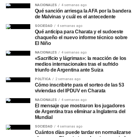
NACIONALES
4 semanas ago
restitución del FONID. Ese fondo representaba entre el
Qué sanción arriesga la AFA por la bandera
ocho y el quince por ciento del salario docente según la
de Malvinas y cuál es el antecedente
provincia, y su eliminación golpeó con fuerza
SOCIEDAD
4 semanas ago
especialmente en los distritos del norte, donde los
Qué anticipa para Charata y el sudoeste
salarios base son más bajos y cualquier recorte sobre los
chaqueño el nuevo informe técnico sobre
El Niño
componentes complementarios agrava de manera
significativa el poder adquisitivo de los maestros. Para un
NACIONALES
4 semanas ago
docente chaqueño con básico de inicio de carrera, la
«Sacrificio y lágrimas»: la reacción de los
medios internacionales tras el sufrido
pérdida del FONID no es un dato técnico: es plata que
triunfo de Argentina ante Suiza
falta todos los meses.
POLÍTICA
2 semanas ago
Cómo inscribirte para el sorteo de las 53
La salida de Baradel de SUTEBA no cambia esa
viviendas del IPDUV en Charata
ecuación. Pero sí modifica el perfil del interlocutor que el
NACIONALES
4 semanas ago
sindicalismo docente tendrá en la mesa de negociación
El mensaje que mostraron los jugadores
con el gobierno bonaerense y, por extensión, en la
de Argentina tras eliminar a Inglaterra del
CTERA. Torre deberá demostrar si puede mantener el
Mundial
mismo nivel de influencia que Baradel construyó en casi
SOCIEDAD
4 semanas ago
dos décadas, en un momento en que la conflictividad
Cuántos días puede tardar en normalizarse