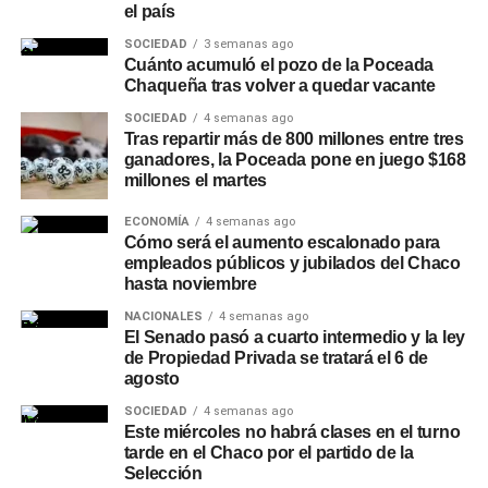
negocia con su propio gobierno provincial. Sin embargo,
el país
Rubén Rach
; la jueza de Faltas Provincial, Eliana López
la influencia del SUTEBA sobre el sindicalismo docente
SOCIEDAD
3 semanas ago
Piccilli; la jueza de Faltas Municipal, Gimena Vázquez; el
nacional es indirecta pero real: como parte de la CTERA
Cuánto acumuló el pozo de la Poceada
director de Zona Interior Charata, Antonio Rudaz; el
—la confederación que nuclea a todos los sindicatos
Chaqueña tras volver a quedar vacante
secretario de Tránsito, Carlos Aoad; el jefe del 911, Juan
docentes del país—, las posiciones que sostiene el
SOCIEDAD
4 semanas ago
Antonio Cabrera; el representante de Policía Caminera,
gremio bonaerense tienen peso en las definiciones de las
Tras repartir más de 800 millones entre tres
Mario Sosa, y el presidente del Concejo Municipal,
medidas de fuerza nacionales y en los reclamos que se
ganadores, la Poceada pone en juego $168
Alejandro Barcala.
millones el martes
llevan a la mesa de negociación con el gobierno federal.
ECONOMÍA
4 semanas ago
Más
noticias de Charata
en
CharataChaco.Net.
Roberto Baradel deja SUTEBA y
Cómo será el aumento escalonado para
empleados públicos y jubilados del Chaco
cómo repercute en el Chaco
hasta noviembre
NACIONALES
4 semanas ago
En el Chaco, el sindicato docente ATECH y la Unión de
El Senado pasó a cuarto intermedio y la ley
Docentes de la Provincia (UDEPCH) son los actores
de Propiedad Privada se tratará el 6 de
agosto
principales de las negociaciones paritarias provinciales.
Pero cuando la
CTERA
convoca a un paro nacional —
SOCIEDAD
4 semanas ago
Este miércoles no habrá clases en el turno
como ocurrió el 6 de marzo— los gremios chaqueños se
tarde en el Chaco por el partido de la
suman a la medida, y el argumento central de ese paro
Selección
fue precisamente la demanda al gobierno de Milei por la