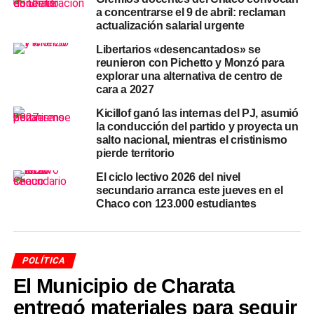
el mapa gremial del país
a concentrarse el 9 de abril: reclaman
actualización salarial urgente
Baradel comenzó su militancia sindical en 1991 como
Libertarios «desencantados» se
docente y preceptor en Villa Urbana, Lomas de Zamora.
reunieron con Pichetto y Monzó para
Su figura creció dentro del gremio hasta que en 2004
explorar una alternativa de centro de
asumió la conducción. Durante los años que siguieron
cara a 2027
construyó uno de los perfiles más altos —y más
Kicillof ganó las internas del PJ, asumió
polémicos— del movimiento obrero argentino. Su primera
la conducción del partido y proyecta un
gran batalla la libró durante la gestión de Daniel Scioli,
salto nacional, mientras el cristinismo
cuando encabezó una huelga que se extendió por más
pierde territorio
de veinte días consecutivos sin clases, un hito que quedó
El ciclo lectivo 2026 del nivel
grabado en la memoria del sindicalismo educativo
secundario arranca este jueves en el
bonaerense.
Chaco con 123.000 estudiantes
Pero el período de mayor exposición pública llegó con
María Eugenia Vidal en la gobernación. Entre 2015 y
POLÍTICA
2019, la conflictividad paritaria fue casi permanente: las
El Municipio de Charata
negociaciones salariales se frustraban una tras otra, los
paros se sucedían y Baradel se convirtió en uno de los
entregó materiales para seguir