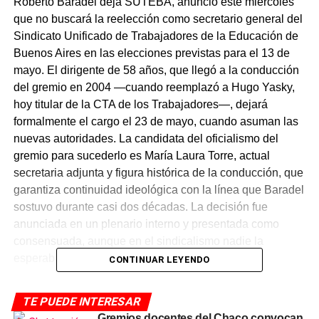
Roberto Baradel deja SUTEBA, anunció este miércoles
que no buscará la reelección como secretario general del
Sindicato Unificado de Trabajadores de la Educación de
Buenos Aires en las elecciones previstas para el 13 de
mayo. El dirigente de 58 años, que llegó a la conducción
del gremio en 2004 —cuando reemplazó a Hugo Yasky,
hoy titular de la CTA de los Trabajadores—, dejará
formalmente el cargo el 23 de mayo, cuando asuman las
nuevas autoridades. La candidata del oficialismo del
gremio para sucederlo es María Laura Torre, actual
secretaria adjunta y figura histórica de la conducción, que
garantiza continuidad ideológica con la línea que Baradel
sostuvo durante casi dos décadas. La decisión fue
anunciada en un plenario interno y presentada como
consensuada, aunque en el sindicalismo nadie la
esperaba para este momento.
CONTINUAR LEYENDO
Casi dos décadas que marcaron
TE PUEDE INTERESAR
Gremios docentes del Chaco convocan