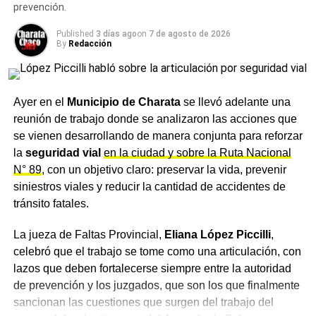
provincias, entre ellas el Chaco, Formosa, Corrientes,
prevención.
Córdoba, Tucumán y Salta, poniendo en evidencia que el
Published
3 días ago
on
7 de agosto de 2026
conflicto docente tiene dimensión federal y que sus
By
Redacción
causas más profundas están en las decisiones del
gobierno nacional, no en las de las provincias.
Ayer en el
Municipio de Charata
se llevó adelante una
Roberto Baradel deja SUTEBA:
reunión de trabajo donde se analizaron las acciones que
Qué cambia con Torre y qué
se vienen desarrollando de manera conjunta para reforzar
la
seguridad vial
en la ciudad y sobre la Ruta Nacional
busca el gremio en las
N° 89
, con un objetivo claro: preservar la vida, prevenir
siniestros viales y reducir la cantidad de accidentes de
elecciones de mayo
tránsito fatales.
María Laura Torre heredará una organización con más de
La jueza de Faltas Provincial,
Eliana López Piccilli
,
cien mil afiliados —dentro de los más de trescientos mil
celebró que el trabajo se tome como una articulación, con
docentes que trabajan en la provincia de Buenos Aires—
lazos que deben fortalecerse siempre entre la autoridad
y con un ciclo de paritarias abierto que marcará el tono de
de prevención y los juzgados, que son los que finalmente
sus primeros meses al frente del sindicato. El oficialismo
sancionan las cuestiones que surgen del trabajo del
del gremio, que encabezará la lista Celeste, se propone