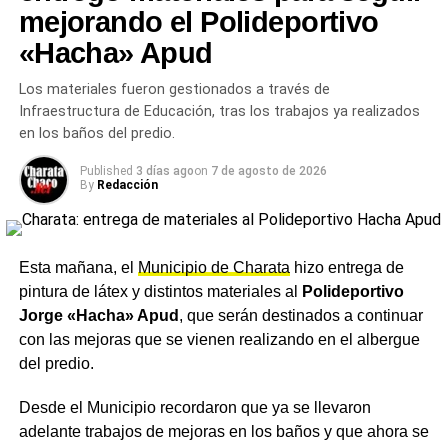
sindicalistas más conocidos del país, tanto para quienes
mejorando el Polideportivo
lo reivindicaban como para quienes lo criticaban. El año
«Hacha» Apud
2017 fue el más duro: las paritarias estuvieron trabadas
durante meses y las huelgas afectaron a la mayoría de
Los materiales fueron gestionados a través de
los estudiantes de escuelas estatales bonaerenses de
Infraestructura de Educación, tras los trabajos ya realizados
manera reiterada. En ese contexto de máxima tensión,
en los baños del predio.
Baradel planteó ante la justicia provincial que SUTEBA
fue víctima de persecución y espionaje ilegal durante la
Published
3 días ago
on
7 de agosto de 2026
By
Redacción
gestión de Cambiemos. Él mismo y su familia recibieron
amenazas directas, incluyendo intimidaciones contra sus
cuatro hijos y un nieto.
Esta mañana, el
Municipio de Charata
hizo entrega de
La paz con Kicillof y la ruptura
pintura de látex y distintos materiales al
Polideportivo
Jorge «Hacha» Apud
, que serán destinados a continuar
de 2026
con las mejoras que se vienen realizando en el albergue
del predio.
El clima cambió radicalmente cuando Axel Kicillof asumió
la gobernación en diciembre de 2019. Durante más de
Desde el Municipio recordaron que ya se llevaron
seis años, SUTEBA no convocó ningún paro provincial
adelante trabajos de mejoras en los baños y que ahora se