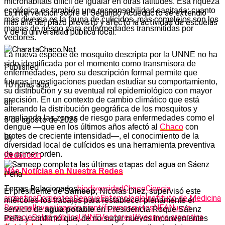
microhábitats difícil de igualar en otras latitudes. Esa riqueza
ecológica es también una responsabilidad sanitaria: cuanto
La intervención sobre el Segundo Acueducto se extendió
más diversa es la fauna de culícidos, más complejos son los
más allá del plazo previsto y afectó la actividad de escuelas
mapas de riesgo para enfermedades transmitidas por
y de la universidad pública local.
vectores.
La nueva especie de mosquito descripta por la UNNE no ha
sido identificada por el momento como transmisora de
Published
enfermedades, pero su descripción formal permite que
futuras investigaciones puedan estudiar su comportamiento,
10 horas ago
su distribución y su eventual rol epidemiológico con mayor
precisión. En un contexto de cambio climático que está
on
alterando la distribución geográfica de los mosquitos y
ampliando las zonas de riesgo para enfermedades como el
5 de agosto de 2026
dengue —que en los últimos años afectó al
Chaco
con
brotes de creciente intensidad—, el conocimiento de la
By
diversidad local de culícidos es una herramienta preventiva
de primer orden.
Redacción
Más Noticias en Nuestra Redes
Temas Relacionados
biodiversidad
Chaco
Ciencia
El presidente de
Sameep
, Nicolás Diez, supervisó este
argentina
Corrientes
Dengue
Entomología
Instituto de Medicina
miércoles los trabajos para restablecer plenamente el
Regional
Investigación científica
mosquitos
NEA
Nueva
servicio de
agua potable
en Presidencia Roque Sáenz
especie
Salud pública
UNNE
Vectores
Wyeomyia argentina
Peña y confirmó que, de no surgir nuevos inconvenientes