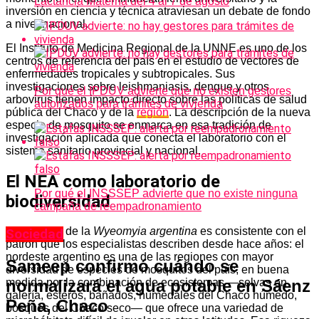
Lactancia Materna del 4 al 7 de agosto
inversión en ciencia y técnica atraviesan un debate de fondo
a nivel nacional.
El Instituto de Medicina Regional de la UNNE es uno de los
centros de referencia del país en el estudio de vectores de
enfermedades tropicales y subtropicales. Sus
investigaciones sobre leishmaniasis, dengue y otros
Por qué el IPDUV advierte que no existen gestores
arbovirus tienen impacto directo sobre las políticas de salud
autorizados para trámites de vivienda
pública del Chaco y de la
región
. La descripción de la nueva
especie de mosquito se enmarca en esa tradición de
investigación aplicada que conecta el laboratorio con el
sistema sanitario provincial y nacional.
El NEA como laboratorio de
Por qué el INSSSEP advierte que no existe ninguna
biodiversidad
campaña de reempadronamiento
El hallazgo de la
Wyeomyia argentina
es consistente con el
Sociedad
patrón que los especialistas describen desde hace años: el
nordeste argentino es una de las regiones con mayor
Sameep confirmó cuándo se
diversidad de especies de mosquitos del país, en buena
normalizará el agua potable en Sáenz
medida por la combinación de ecosistemas —selvas en
galería, esteros, bañados, humedales del Chaco húmedo,
Peña, Chaco
bosques del Chaco seco— que ofrece una variedad de