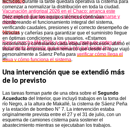
Actualidad
técnicos, durante la tarde quedará operativa la cisterna para
comenzar a normalizar la distribución en toda la ciudad.
Vacunación antigripal 2026 en el Chaco: arranca este
miércoles en Barranqueras, quiénes deben vacunarse y
Diez explicó que los equipos técnicos continúan
dónde
monitoreando el funcionamiento integral del sistema,
verificando caudales, presiones y el correcto desempeño de
Noticias
válvulas y cañerías para garantizar que el suministro llegue
en óptimas condiciones a los usuarios. «Estamos
Paro y marcha 8M 2026: a qué hora, mapa de cortes y el
recorriendo y controlando cada etapa del proceso», afirmó el
documento feminista que explica por qué paran hoy
titular de la empresa, quien remarcó que desde el lugar viajó
personalmente a Sáenz Peña para
verificar cómo llega el
agua y cómo funciona el sistema
.
Una intervención que se extendió más
de lo previsto
Las tareas forman parte de una obra sobre el
Segundo
Acueducto
del Interior, que incluyó trabajos en la toma del
río Negro, a la altura de Makallé, la cisterna de Sáenz Peña
y la estación de bombeo N° 7. La intervención estaba
originalmente prevista entre el 27 y el 31 de julio, con un
esquema de camiones cisterna para sostener el
abastecimiento mientras se ejecutaban los trabajos.