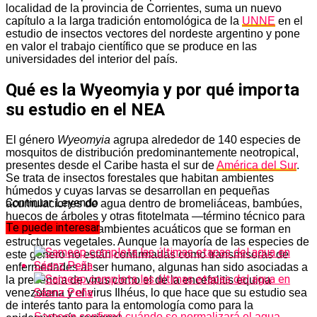
localidad de la provincia de Corrientes, suma un nuevo
capítulo a la larga tradición entomológica de la
UNNE
en el
estudio de insectos vectores del nordeste argentino y pone
en valor el trabajo científico que se produce en las
universidades del interior del país.
Qué es la Wyeomyia y por qué importa
su estudio en el NEA
El género
Wyeomyia
agrupa alrededor de 140 especies de
mosquitos de distribución predominantemente neotropical,
presentes desde el Caribe hasta el sur de
América del Sur
.
Se trata de insectos forestales que habitan ambientes
húmedos y cuyas larvas se desarrollan en pequeñas
Continuar Leyendo
acumulaciones de agua dentro de bromeliáceas, bambúes,
huecos de árboles y otras fitotelmata —término técnico para
Te puede interesar
designar los microambientes acuáticos que se forman en
estructuras vegetales. Aunque la mayoría de las especies de
este género no están confirmadas como transmisoras de
enfermedades al ser humano, algunas han sido asociadas a
la presencia de virus como el de la encefalitis equina
venezolana y el virus Ilhéus, lo que hace que su estudio sea
de interés tanto para la entomología como para la
Sameep confirmó cuándo se normalizará el agua