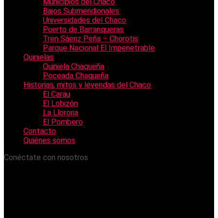
Municipios del Chaco
Bajos Submeridionales
Universidades del Chaco
Puerto de Barranqueras
Tren Sáenz Peña – Chorotis
Parque Nacional El Impenetrable
Quinielas
Quiniela Chaqueña
Poceada Chaqueña
Historias, mitos y leyendas del Chaco
El Carau
El Lobizón
La Llorona
El Pombero
Contacto
Quiénes somos
Conéctate con nosotros