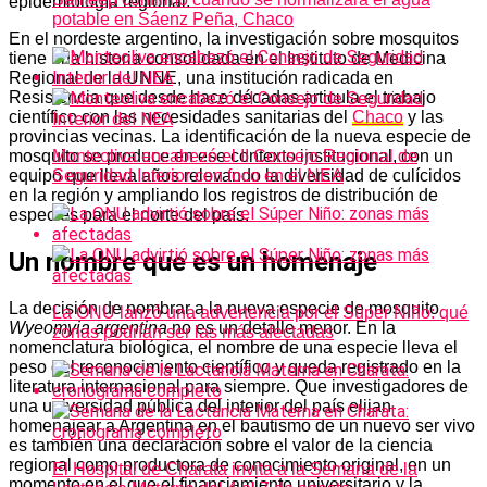
epidemiología regional.
potable en Sáenz Peña, Chaco
En el nordeste argentino, la investigación sobre mosquitos
tiene una historia consolidada en el Instituto de Medicina
Regional de la UNNE, una institución radicada en
Resistencia que desde hace décadas articula el trabajo
científico con las necesidades sanitarias del
Chaco
y las
provincias vecinas. La identificación de la nueva especie de
mosquito se produce en ese contexto institucional, con un
Monteoliva encabezó el II Consejo Regional de
equipo que lleva años relevando la diversidad de culícidos
Seguridad Interior con foco en el NEA
en la región y ampliando los registros de distribución de
especies para el norte del país.
Un nombre que es un homenaje
La decisión de nombrar a la nueva especie de mosquito
La ONU lanzó una advertencia por el Súper Niño: qué
Wyeomyia argentina
no es un detalle menor. En la
zonas podrían ser las más afectadas
nomenclatura biológica, el nombre de una especie lleva el
peso del reconocimiento científico y queda registrado en la
literatura internacional para siempre. Que investigadores de
una universidad pública del interior del país elijan
homenajear a Argentina en el bautismo de un nuevo ser vivo
es también una declaración sobre el valor de la ciencia
regional como productora de conocimiento original, en un
El Hospital de Charata invita a la Semana de la
momento en el que el financiamiento universitario y la