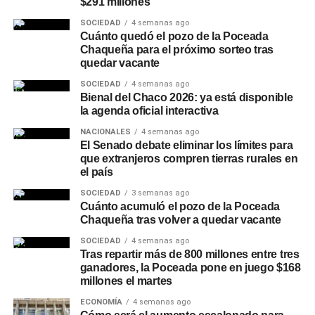
Charata
,
Rubén Rach
; el
subsecretario de Seguridad
$291 millones
quienes priorizan la negociación institucional y quienes
Vial, Rafael Acuña
; la jueza de Faltas Municipal, Gimena
abogan por medidas de fuerza— marca un punto de
SOCIEDAD
4 semanas ago
Vázquez; el director de Zona Interior Charata, Antonio
Cuánto quedó el pozo de la Poceada
fricción que podría definir la
capacidad de respuesta del
Chaqueña para el próximo sorteo tras
Rudaz; el secretario de Tránsito, Carlos Aoad; el jefe del
movimiento obrero argentino
en los próximos meses.
quedar vacante
911, Juan Antonio Cabrera; el representante de Policía
Caminera, Mario Sosa, y el presidente del Concejo
SOCIEDAD
4 semanas ago
En Síntesis
Bienal del Chaco 2026: ya está disponible
Municipal, Alejandro Barcala.
la agenda oficial interactiva
La paralización de la megaplanta de Coca-Cola por
Más
noticias de Charata
en
CharataChaco.Net.
NACIONALES
4 semanas ago
El Senado debate eliminar los límites para
decisión de Pablo Moyano y su gremio ratifica que el
que extranjeros compren tierras rurales en
movimiento obrero se encuentra en un momento
clave de
el país
su historia reciente
, con tensiones internas agudizadas
SOCIEDAD
3 semanas ago
por la discusión de una reforma laboral que el Gobierno
Cuánto acumuló el pozo de la Poceada
busca aprobar en el Congreso. La medida de fuerza, que
Chaqueña tras volver a quedar vacante
combina reclamos laborales concretos con una postura
SOCIEDAD
4 semanas ago
política firme, podría dejar una marca duradera en la
Tras repartir más de 800 millones entre tres
relación entre sindicatos, empresa y Estado en la
ganadores, la Poceada pone en juego $168
millones el martes
Argentina contemporánea.
ECONOMÍA
4 semanas ago