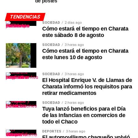
de postes
TENDENCIAS
SOCIEDAD
2 días ago
Cómo estará el tiempo en Charata
este sábado 8 de agosto
SOCIEDAD
3 horas ago
Cómo estará el tiempo en Charata
este lunes 10 de agosto
SOCIEDAD
3 horas ago
El Hospital Enrique V. de Llamas de
Charata informó los requisitos para
retirar medicamentos
SOCIEDAD
2 horas ago
Tuya lanzó beneficios para el Día
de las Infancias en comercios de
todo el Chaco
DEPORTES
3 horas ago
El automovilismo chaqueño volvió