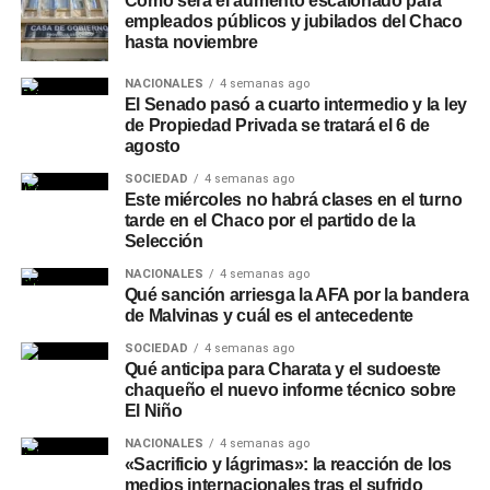
Más Noticias en Nuestra Redes:
Cómo será el aumento escalonado para
empleados públicos y jubilados del Chaco
hasta noviembre
Facebook
NACIONALES
4 semanas ago
Instagram
El Senado pasó a cuarto intermedio y la ley
de Propiedad Privada se tratará el 6 de
Tik Tok
agosto
SOCIEDAD
4 semanas ago
YouTube
Este miércoles no habrá clases en el turno
tarde en el Chaco por el partido de la
Selección
TEMAS RELACIONADOS
CGT INTERNA
CONDICIONES LABORALES
CONFLICTO SINDICAL
NACIONALES
4 semanas ago
MOVILIZACIÓN 11 DE FEBRERO
PABLO MOYANO
Qué sanción arriesga la AFA por la bandera
PARO EN COCA-COLA
PARO POR TIEMPO INDETERMINADO
de Malvinas y cuál es el antecedente
REFORMA LABORAL ARGENTINA
SINDICATO DE CAMIONEROS
SOCIEDAD
4 semanas ago
Qué anticipa para Charata y el sudoeste
ACTUALIDAD
chaqueño el nuevo informe técnico sobre
Interna peronista en ebullición: Kicillof fortalece
El Niño
su liderazgo mientras Cristina Kirchner enfrenta
NACIONALES
4 semanas ago
rebeliones internas y cuestionamientos al ciclo
«Sacrificio y lágrimas»: la reacción de los
kirchnerista
medios internacionales tras el sufrido