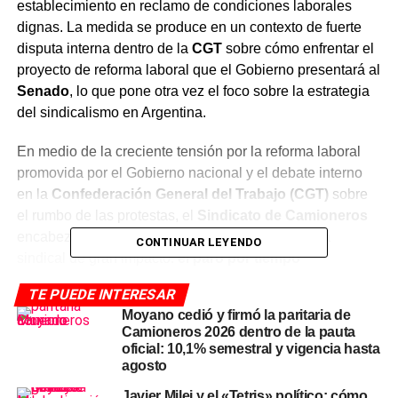
establecimiento en reclamo de condiciones laborales
dignas. La medida se produce en un contexto de fuerte
disputa interna dentro de la
CGT
sobre cómo enfrentar el
proyecto de reforma laboral que el Gobierno presentará al
Senado
, lo que pone otra vez el foco sobre la estrategia
del sindicalismo en Argentina.
En medio de la creciente tensión por la reforma laboral
promovida por el Gobierno nacional y el debate interno
en la
Confederación General del Trabajo (CGT)
sobre
el rumbo de las protestas, el
Sindicato de Camioneros
encabezado por Pablo Moyano lanzó una medida
CONTINUAR LEYENDO
sindical de gran impacto:
el paro por tiempo
indeterminado de la planta Mega de Coca-Cola
,
TE PUEDE INTERESAR
ubicada en el partido
bonaerense
de
Tres de Febrero
.
Moyano cedió y firmó la paritaria de
Camioneros 2026 dentro de la pauta
La huelga, decidida por una asamblea de
unos 1.500
oficial: 10,1% semestral y vigencia hasta
trabajadores
, representa uno de los núcleos más
agosto
sensibles de la confrontación sindical actual y pone sobre
Javier Milei y el «Tetris» político: cómo