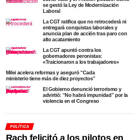
la mesa no sólo reclamos laborales puntuales, sino
se gestó la Ley de Modernización
también la estrategia de sectores combativos frente a la
Laboral
reforma que el Ejecutivo quiere debatir en el
Congreso
.
La CGT ratifica que no retrocederá ni
entregará conquistas laborales y
anuncia plan de acción tras paro con
Medida de fuerza en Coca-Cola:
alto acatamiento
reclamos y modalidad de la
La CGT apuntó contra los
gobernadores peronistas:
CGT
«Traicionaron a los trabajadores»
Milei acelera reformas y aseguró “Cada
La asamblea de trabajadores de la planta Mega, llevada
ministerio tiene más de diez proyectos”
a cabo con la presencia de Moyano y el secretario
El Gobierno denunció terrorismo y
gremial
Marcelo Aparicio
, resultó en la votación de un
advirtió: “No habrá impunidad” por la
paro total por tiempo indeterminado
, que paraliza por
violencia en el Congreso
completo las tareas dentro del establecimiento hasta que
la empresa atienda las demandas planteadas.
Los reclamos incluyen:
POLÍTICA
Rach felicitó a los pilotos en