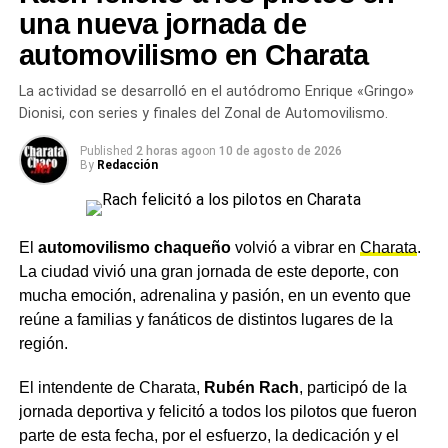
La
efectivización de trabajadores contratados
.
una nueva jornada de
automovilismo en Charata
Mejoras en el régimen de presentismo
.
La actividad se desarrolló en el autódromo Enrique «Gringo»
Dionisi, con series y finales del Zonal de Automovilismo.
La
incorporación de más personal para el turno
nocturno
.
Published
2 horas ago
on
10 de agosto de 2026
Los trabajadores expresaron que buscan
By
Redacción
condiciones laborales “dignas” y
salarios acordes
al esfuerzo diario
, un punto que el sindicato
considera esencial frente a los niveles de inflación
El
automovilismo chaqueño
volvió a vibrar en
Charata
.
y la precariedad de algunos contratos.
La ciudad vivió una gran jornada de este deporte, con
mucha emoción, adrenalina y pasión, en un evento que
Moyano ratificó la medida ante sus bases: “
Estamos de
reúne a familias y fanáticos de distintos lugares de la
paro y nos vamos a quedar en la planta hasta que
región.
tengan una solución
”, enfatizó, marcando una clara
El intendente de Charata,
Rubén Rach
, participó de la
determinación de sostener la huelga hasta que haya
jornada deportiva y felicitó a todos los pilotos que fueron
avances en las
negociaciones
.
parte de esta fecha, por el esfuerzo, la dedicación y el