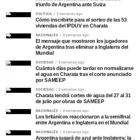
triunfo de Argentina ante Suiza
NOTICIAS
CGT convoca una gran movilización frente al
POLÍTICA
2 semanas ago
Congreso contra la reforma laboral: tensión y
Cómo inscribirte para el sorteo de las 53
fracturas internas en el sindicalismo argentino
viviendas del IPDUV en Charata
NACIONALES
4 semanas ago
El mensaje que mostraron los jugadores
de Argentina tras eliminar a Inglaterra del
Mundial
SOCIEDAD
4 semanas ago
Cuántos días puede tardar en normalizarse
el agua en Charata tras el corte anunciado
por SAMEEP
SOCIEDAD
2 semanas ago
Charata tendrá cortes de agua del 27 al 31
de julio por obras de SAMEEP
NACIONALES
4 semanas ago
Los británicos reaccionaron a la semifinal
entre Argentina e Inglaterra en el Mundial
NACIONALES
4 semanas ago
Argentina jugará de azul ante Inglaterra: la