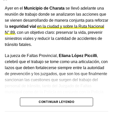
movilización de la CGT
Ayer en el
Municipio de Charata
se llevó adelante una
En el marco de la asamblea, Moyano también
lanzó un
reunión de trabajo donde se analizaron las acciones que
llamado a la movilización nacional
para el
11 de
se vienen desarrollando de manera conjunta para reforzar
febrero
, cuando está previsto que el Senado comience el
la
seguridad vial
en la ciudad y sobre la Ruta Nacional
tratamiento del proyecto de reforma laboral. “
Hay que
N° 89
, con un objetivo claro: preservar la vida, prevenir
estar todos en la calle para defender los derechos
siniestros viales y reducir la cantidad de accidentes de
conquistados
”, afirmó en ese sentido, intentando
tránsito fatales.
articular la protesta sectorial con una resistencia gremial
más amplia.
La jueza de Faltas Provincial,
Eliana López Piccilli
,
celebró que el trabajo se tome como una articulación, con
Esta convocatoria busca, según el sindicalismo
lazos que deben fortalecerse siempre entre la autoridad
combativo, unir las demandas puntuales de diversos
de prevención y los juzgados, que son los que finalmente
sectores con una resistencia política más amplia frente a
sancionan las cuestiones que surgen del trabajo del
un paquete de reformas que consideran regresivas.
personal de tránsito, tanto del Juzgado de Faltas
municipal como de la Policía en conjunto con la Policía
Caminera.
Repercusiones y miradas
CONTINUAR LEYENDO
contrapuestas
Un convenio de intervención