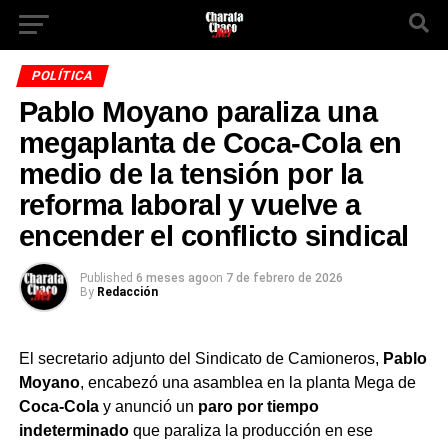
POLÍTICA
Pablo Moyano paraliza una
megaplanta de Coca-Cola en
medio de la tensión por la
reforma laboral y vuelve a
encender el conflicto sindical
Published
6 meses ago
on
7 de febrero de 2026
By
Redacción
El secretario adjunto del Sindicato de Camioneros,
Pablo
Moyano
, encabezó una asamblea en la planta Mega de
Coca-Cola
y anunció un
paro por tiempo
indeterminado
que paraliza la producción en ese