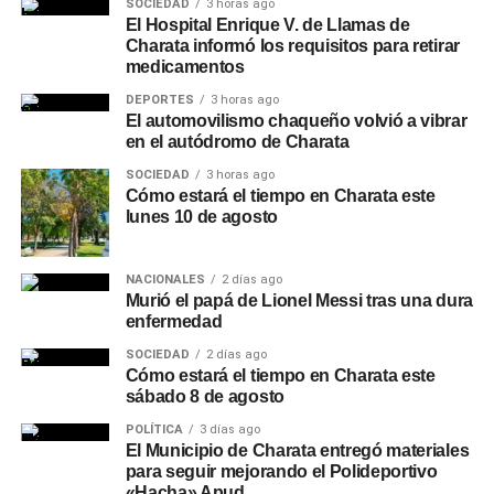
SOCIEDAD
3 horas ago
El Hospital Enrique V. de Llamas de
Charata informó los requisitos para retirar
medicamentos
DEPORTES
3 horas ago
El automovilismo chaqueño volvió a vibrar
en el autódromo de Charata
SOCIEDAD
3 horas ago
Cómo estará el tiempo en Charata este
lunes 10 de agosto
NACIONALES
2 días ago
Murió el papá de Lionel Messi tras una dura
enfermedad
SOCIEDAD
2 días ago
Cómo estará el tiempo en Charata este
sábado 8 de agosto
POLÍTICA
3 días ago
El Municipio de Charata entregó materiales
para seguir mejorando el Polideportivo
«Hacha» Apud