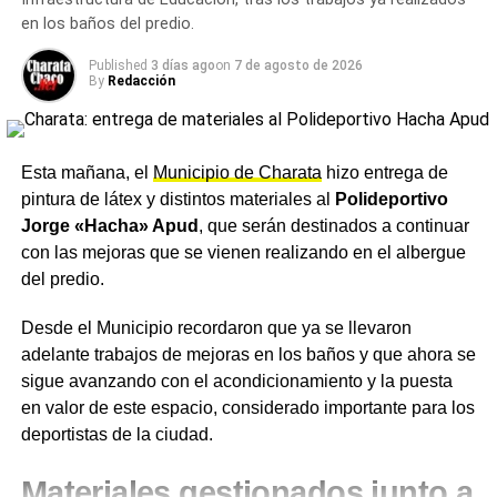
La decisión de Moyano de llevar adelante una huelga
en los baños del predio.
La jornada se desarrolló en el
autódromo Enrique
sectorial de alto impacto en un momento de negociación
«Gringo» Dionisi
, sede del
Charata Auto Club
, donde se
Published
3 días ago
on
7 de agosto de 2026
política es interpretada por analistas como una
señal de
disputaron las pruebas, series y finales de una nueva
By
Redacción
ruptura con la estrategia moderada de la cúpula
fecha del automovilismo zonal, en un circuito que
sindical
, que busca mantener el diálogo con el
Gobierno
continúa incorporando mejoras. Charata volvió así a
para evitar mayores tensiones sociales.
mostrarse como una ciudad fierrera, cuna de reconocidos
Esta mañana, el
Municipio de Charata
hizo entrega de
pilotos de la región.
Desde el sindicato se argumenta que la reforma laboral
pintura de látex y distintos materiales al
Polideportivo
planteada por el Ejecutivo podría
reducir derechos y
Jorge «Hacha» Apud
, que serán destinados a continuar
Más
noticias de Charata
en
CharataChaco.Net.
condiciona las formas de protesta
, incluyendo
con las mejoras que se vienen realizando en el albergue
restricciones al derecho de huelga en servicios
del predio.
esenciales y requisitos burocráticos para las asambleas,
Desde el Municipio recordaron que ya se llevaron
lo que ha elevado la preocupación en ramas sindicales
adelante trabajos de mejoras en los baños y que ahora se
como transporte y logística.
sigue avanzando con el acondicionamiento y la puesta
en valor de este espacio, considerado importante para los
Dimensión del conflicto y
deportistas de la ciudad.
posibles efectos
Materiales gestionados junto a