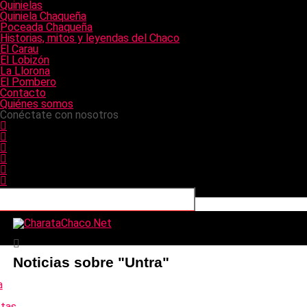
Quinielas
Quiniela Chaqueña
Poceada Chaqueña
Historias, mitos y leyendas del Chaco
El Carau
El Lobizón
La Llorona
El Pombero
Contacto
Quiénes somos
Conéctate con nosotros
CharataChaco.Net
Noticias sobre "Untra"