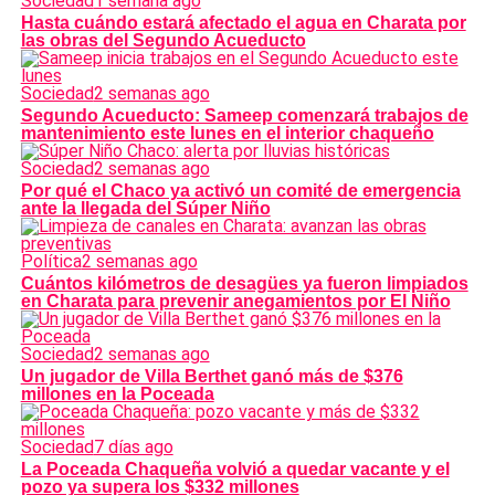
Sociedad
1 semana ago
Hasta cuándo estará afectado el agua en Charata por
las obras del Segundo Acueducto
Sociedad
2 semanas ago
Segundo Acueducto: Sameep comenzará trabajos de
mantenimiento este lunes en el interior chaqueño
Sociedad
2 semanas ago
Por qué el Chaco ya activó un comité de emergencia
ante la llegada del Súper Niño
Política
2 semanas ago
Cuántos kilómetros de desagües ya fueron limpiados
en Charata para prevenir anegamientos por El Niño
Sociedad
2 semanas ago
Un jugador de Villa Berthet ganó más de $376
millones en la Poceada
Sociedad
7 días ago
La Poceada Chaqueña volvió a quedar vacante y el
pozo ya supera los $332 millones