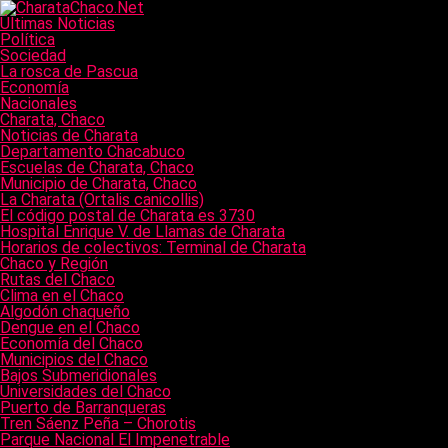
Últimas Noticias
Política
Sociedad
La rosca de Pascua
Economía
Nacionales
Charata, Chaco
Noticias de Charata
Departamento Chacabuco
Escuelas de Charata, Chaco
Municipio de Charata, Chaco
La Charata (Ortalis canicollis)
El código postal de Charata es 3730
Hospital Enrique V. de Llamas de Charata
Horarios de colectivos: Terminal de Charata
Chaco y Región
Rutas del Chaco
Clima en el Chaco
Algodón chaqueño
Dengue en el Chaco
Economía del Chaco
Municipios del Chaco
Bajos Submeridionales
Universidades del Chaco
Puerto de Barranqueras
Tren Sáenz Peña – Chorotis
Parque Nacional El Impenetrable