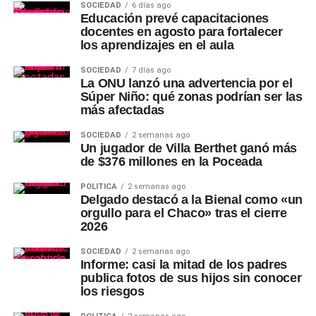
SOCIEDAD
6 días ago
Educación prevé capacitaciones
docentes en agosto para fortalecer
los aprendizajes en el aula
SOCIEDAD
7 días ago
La ONU lanzó una advertencia por el
Súper Niño: qué zonas podrían ser las
más afectadas
SOCIEDAD
2 semanas ago
Un jugador de Villa Berthet ganó más
de $376 millones en la Poceada
POLÍTICA
2 semanas ago
Delgado destacó a la Bienal como «un
orgullo para el Chaco» tras el cierre
2026
SOCIEDAD
2 semanas ago
Informe: casi la mitad de los padres
publica fotos de sus hijos sin conocer
los riesgos