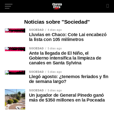
Noticias sobre "Sociedad"
SOCIEDAD
4 días ago
Lluvias en Chaco: Cote Lai encabezó
la lista con 105 milímetros
SOCIEDAD
5 días ago
Ante la llegada de El Niño, el
Gobierno intensifica la limpieza de
canales en Santa Sylvina
SOCIEDAD
5 días ago
Llegó agosto: ¿tenemos feriados y fin
de semana largo?
SOCIEDAD
5 días ago
Un jugador de General Pinedo ganó
más de $350 millones en la Poceada