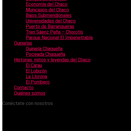
Economía del Chaco
Municipios del Chaco
Bajos Submeridionales
Universidades del Chaco
Puerto de Barranqueras
Tren Sáenz Peña – Chorotis
Parque Nacional El Impenetrable
Quinielas
Quiniela Chaqueña
Poceada Chaqueña
Historias, mitos y leyendas del Chaco
El Carau
El Lobizón
La Llorona
El Pombero
Contacto
Quiénes somos
Conéctate con nosotros