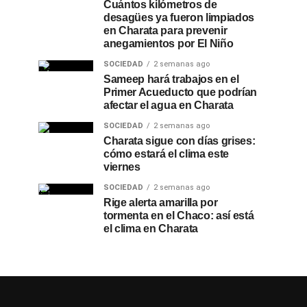
Cuántos kilómetros de
desagües ya fueron limpiados
en Charata para prevenir
anegamientos por El Niño
SOCIEDAD
2 semanas ago
Sameep hará trabajos en el
Primer Acueducto que podrían
afectar el agua en Charata
SOCIEDAD
2 semanas ago
Charata sigue con días grises:
cómo estará el clima este
viernes
SOCIEDAD
2 semanas ago
Rige alerta amarilla por
tormenta en el Chaco: así está
el clima en Charata