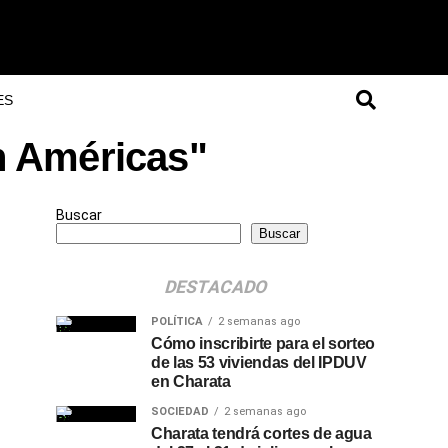
ES
n Américas"
Buscar
Buscar
DESTACADO
POLÍTICA
2 semanas ago
Cómo inscribirte para el sorteo
de las 53 viviendas del IPDUV
en Charata
SOCIEDAD
2 semanas ago
Charata tendrá cortes de agua