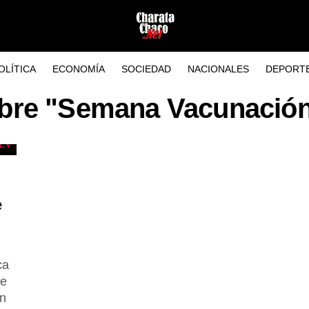
OLÍTICA
ECONOMÍA
SOCIEDAD
NACIONALES
DEPORT
obre "Semana Vacunació
e
ca
de
en