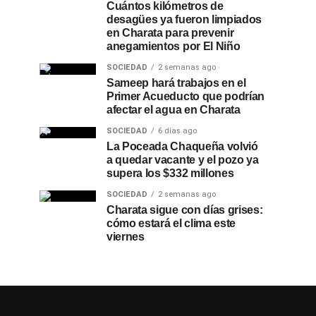
Cuántos kilómetros de
desagües ya fueron limpiados
en Charata para prevenir
anegamientos por El Niño
SOCIEDAD
2 semanas ago
Sameep hará trabajos en el
Primer Acueducto que podrían
afectar el agua en Charata
SOCIEDAD
6 días ago
La Poceada Chaqueña volvió
a quedar vacante y el pozo ya
supera los $332 millones
SOCIEDAD
2 semanas ago
Charata sigue con días grises:
cómo estará el clima este
viernes