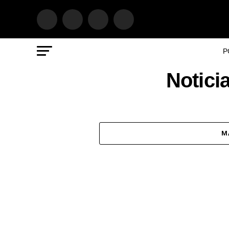
P
Notici
M