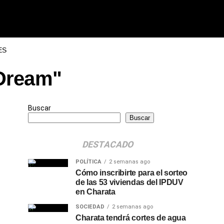
ES
 Dream"
Buscar
Buscar
DESTACADO
POLÍTICA
2 semanas ago
Cómo inscribirte para el sorteo
de las 53 viviendas del IPDUV
en Charata
SOCIEDAD
2 semanas ago
Charata tendrá cortes de agua