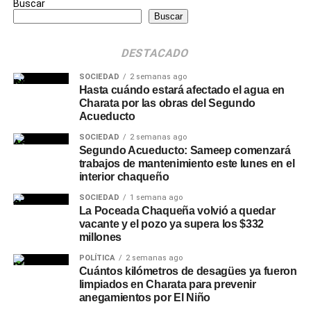
Buscar
Buscar
DESTACADO
SOCIEDAD
2 semanas ago
Hasta cuándo estará afectado el agua en
Charata por las obras del Segundo
Acueducto
SOCIEDAD
2 semanas ago
Segundo Acueducto: Sameep comenzará
trabajos de mantenimiento este lunes en el
interior chaqueño
SOCIEDAD
1 semana ago
La Poceada Chaqueña volvió a quedar
vacante y el pozo ya supera los $332
millones
POLÍTICA
2 semanas ago
Cuántos kilómetros de desagües ya fueron
limpiados en Charata para prevenir
anegamientos por El Niño