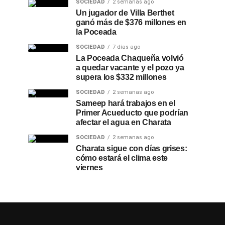
SOCIEDAD
2 semanas ago
Un jugador de Villa Berthet
ganó más de $376 millones en
la Poceada
SOCIEDAD
7 días ago
La Poceada Chaqueña volvió
a quedar vacante y el pozo ya
supera los $332 millones
SOCIEDAD
2 semanas ago
Sameep hará trabajos en el
Primer Acueducto que podrían
afectar el agua en Charata
SOCIEDAD
2 semanas ago
Charata sigue con días grises:
cómo estará el clima este
viernes