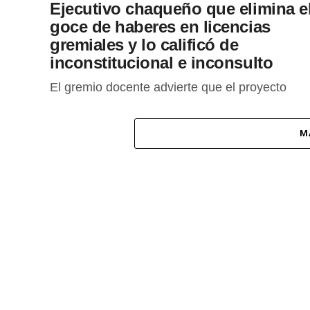
Ejecutivo chaqueño que elimina e
goce de haberes en licencias
gremiales y lo calificó de
inconstitucional e inconsulto
El gremio docente advierte que el proyecto
vulnera los artículos 30, 32 y 87 de la
Constitución Provincial y el Estatuto del Docen
M
y recuerda que...