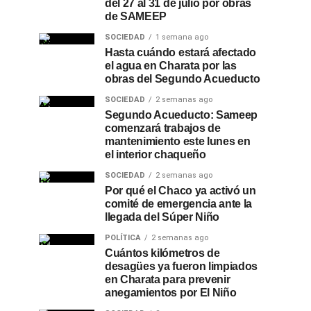
del 27 al 31 de julio por obras
de SAMEEP
SOCIEDAD
1 semana ago
Hasta cuándo estará afectado
el agua en Charata por las
obras del Segundo Acueducto
SOCIEDAD
2 semanas ago
Segundo Acueducto: Sameep
comenzará trabajos de
mantenimiento este lunes en
el interior chaqueño
SOCIEDAD
2 semanas ago
Por qué el Chaco ya activó un
comité de emergencia ante la
llegada del Súper Niño
POLÍTICA
2 semanas ago
Cuántos kilómetros de
desagües ya fueron limpiados
en Charata para prevenir
anegamientos por El Niño