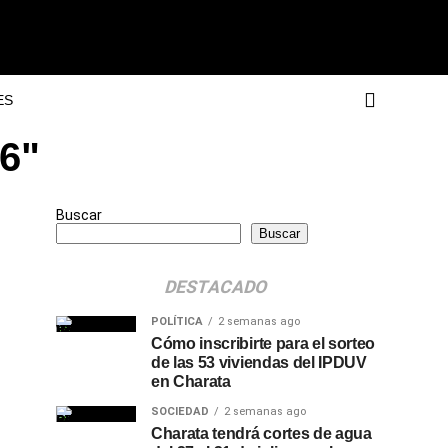
ES
26"
Buscar
Buscar
DESTACADO
POLÍTICA
2 semanas ago
Cómo inscribirte para el sorteo
de las 53 viviendas del IPDUV
en Charata
SOCIEDAD
2 semanas ago
Charata tendrá cortes de agua