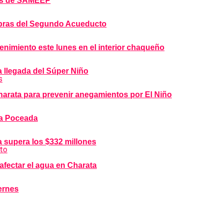
bras de SAMEEP
 obras del Segundo Acueducto
imiento este lunes en el interior chaqueño
a llegada del Súper Niño
arata para prevenir anegamientos por El Niño
la Poceada
 supera los $332 millones
afectar el agua en Charata
iernes