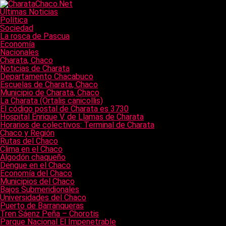
Últimas Noticias
Política
Sociedad
La rosca de Pascua
Economía
Nacionales
Charata, Chaco
Noticias de Charata
Departamento Chacabuco
Escuelas de Charata, Chaco
Municipio de Charata, Chaco
La Charata (Ortalis canicollis)
El código postal de Charata es 3730
Hospital Enrique V. de Llamas de Charata
Horarios de colectivos: Terminal de Charata
Chaco y Región
Rutas del Chaco
Clima en el Chaco
Algodón chaqueño
Dengue en el Chaco
Economía del Chaco
Municipios del Chaco
Bajos Submeridionales
Universidades del Chaco
Puerto de Barranqueras
Tren Sáenz Peña – Chorotis
Parque Nacional El Impenetrable