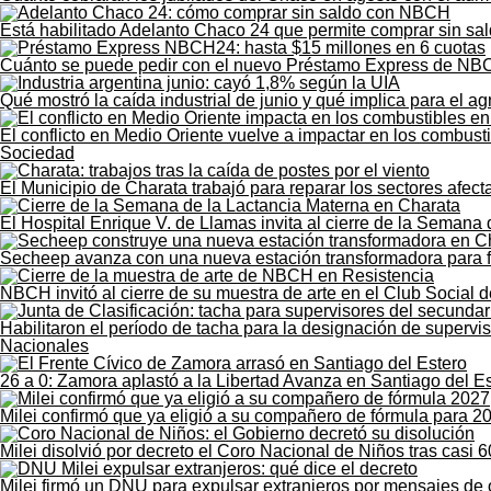
Está habilitado Adelanto Chaco 24 que permite comprar sin sald
Cuánto se puede pedir con el nuevo Préstamo Express de NB
Qué mostró la caída industrial de junio y qué implica para el 
El conflicto en Medio Oriente vuelve a impactar en los combust
Sociedad
El Municipio de Charata trabajó para reparar los sectores afect
El Hospital Enrique V. de Llamas invita al cierre de la Semana
Secheep avanza con una nueva estación transformadora para for
NBCH invitó al cierre de su muestra de arte en el Club Social 
Habilitaron el período de tacha para la designación de supervi
Nacionales
26 a 0: Zamora aplastó a la Libertad Avanza en Santiago del E
Milei confirmó que ya eligió a su compañero de fórmula para 2
Milei disolvió por decreto el Coro Nacional de Niños tras casi 6
Milei firmó un DNU para expulsar extranjeros por mensajes de 