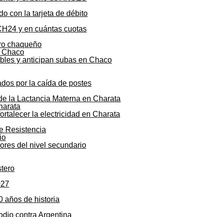
o con la tarjeta de débito
CH24 y en cuántas cuotas
agro chaqueño
ibles y anticipan subas en Chaco
ados por la caída de postes
 de la Lactancia Materna en Charata
talecer la electricidad en Charata
de Resistencia
sores del nivel secundario
stero
027
0 años de historia
odio contra Argentina