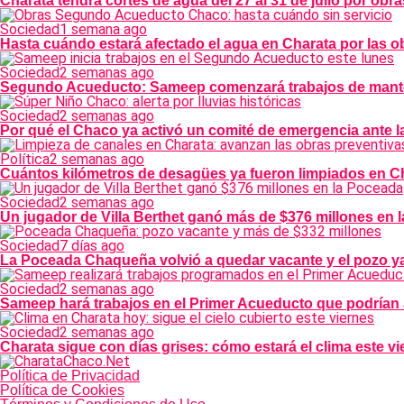
Charata tendrá cortes de agua del 27 al 31 de julio por o
Sociedad
1 semana ago
Hasta cuándo estará afectado el agua en Charata por las
Sociedad
2 semanas ago
Segundo Acueducto: Sameep comenzará trabajos de manten
Sociedad
2 semanas ago
Por qué el Chaco ya activó un comité de emergencia ante l
Política
2 semanas ago
Cuántos kilómetros de desagües ya fueron limpiados en Ch
Sociedad
2 semanas ago
Un jugador de Villa Berthet ganó más de $376 millones en 
Sociedad
7 días ago
La Poceada Chaqueña volvió a quedar vacante y el pozo ya
Sociedad
2 semanas ago
Sameep hará trabajos en el Primer Acueducto que podrían 
Sociedad
2 semanas ago
Charata sigue con días grises: cómo estará el clima este v
Política de Privacidad
Política de Cookies