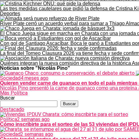
Las tres medidas cautelares que pidió la defensa de Cristina K
Deportes
River Plate cerró un acuerdo verbal para sumar a Thiago Alma
El Chaco Juega sigue en marcha en Charata con una jornada 
Con gol de Santiago Ascacíbar, Boca le ganó a Estudiantes po
La final del Torneo Clausura 2026 ya tiene fecha y sede confi
Quiénes integran la nueva comisión directiva de la histórica As
Noticias sobre "Nicolás Pino"
Sociedad
4 meses ago
Quieren vender carne de guanaco en todo el país mientras 
Nicolás Pino presentó la carne de guanaco como una proteína a
Más Política
Buscar
Buscar
Destacado
Política
2 semanas ago
Cómo inscribirte para el sorteo de las 53 viviendas del IP
Sociedad
2 semanas ago