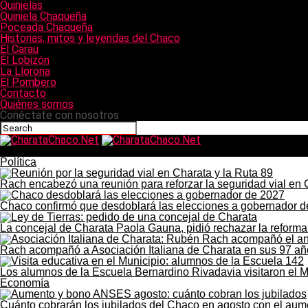
Quinielas
Quiniela Chaqueña
Poceada Chaqueña
Historias, mitos y leyendas del Chaco
El Carau
El Lobizón
La Llorona
El Pombero
Contacto
Quiénes somos
Conéctate con nosotros
CharataChaco.Net
Política
Rach encabezó una reunión para reforzar la seguridad vial en 
Chaco confirmó que desdoblará las elecciones a gobernador 
La concejal de Charata Paola Gauna, pidió rechazar la reforma 
Rach acompañó a Asociación Italiana de Charata en sus 97 añ
Los alumnos de la Escuela Bernardino Rivadavia visitaron el M
Economía
Cuánto cobrarán los jubilados del Chaco en agosto con el au