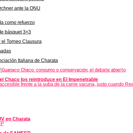
irchner ante la ONU
da como refuerzo
de básquet 3×3
r el Torneo Clausura
rmadas
ociación Italiana de Charata
el Chaco los reintroduce en El Impenetrable
ccesible frente a la suba de la carne vacuna, justo cuando Rew
DUV en Charata