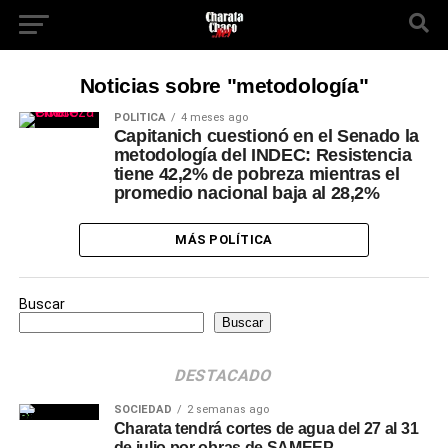
Noticias sobre "metodología"
POLÍTICA
4 meses ago
Capitanich cuestionó en el Senado la
metodología del INDEC: Resistencia
tiene 42,2% de pobreza mientras el
promedio nacional baja al 28,2%
MÁS POLÍTICA
Buscar
Buscar
DESTACADO
SOCIEDAD
2 semanas ago
Charata tendrá cortes de agua del 27 al 31
de julio por obras de SAMEEP