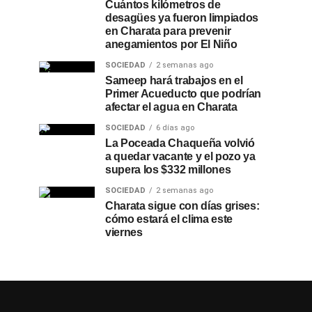
Cuántos kilómetros de
desagües ya fueron limpiados
en Charata para prevenir
anegamientos por El Niño
SOCIEDAD
2 semanas ago
Sameep hará trabajos en el
Primer Acueducto que podrían
afectar el agua en Charata
SOCIEDAD
6 días ago
La Poceada Chaqueña volvió
a quedar vacante y el pozo ya
supera los $332 millones
SOCIEDAD
2 semanas ago
Charata sigue con días grises:
cómo estará el clima este
viernes