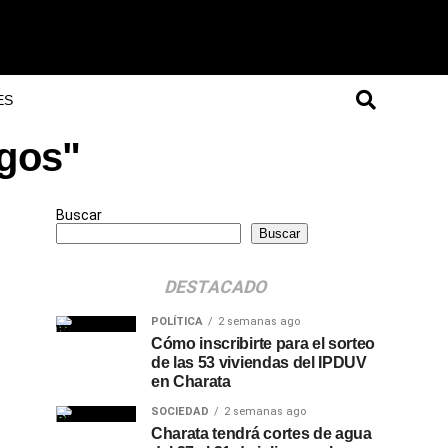
ES
agos"
Buscar
Buscar
DESTACADO
POLÍTICA
2 semanas ago
Cómo inscribirte para el sorteo
de las 53 viviendas del IPDUV
en Charata
SOCIEDAD
2 semanas ago
Charata tendrá cortes de agua