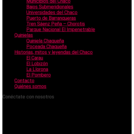
Municipios del Chaco
Bajos Submeridionales
Universidades del Chaco
Puerto de Barranqueras
Tren Sáenz Peña – Chorotis
Parque Nacional El Impenetrable
Quinielas
Quiniela Chaqueña
Poceada Chaqueña
Historias, mitos y leyendas del Chaco
El Carau
El Lobizón
La Llorona
El Pombero
Contacto
Quiénes somos
Conéctate con nosotros