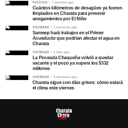
POLÍTICA
1 semana ago
Cuántos kilómetros de desagües ya fueron
limpiados en Charata para prevenir
anegamientos por El Niño
SOCIEDAD
2 semanas ago
Sameep hará trabajos en el Primer
Acueducto que podrían afectar el agua en
Charata
SOCIEDAD
6 días ago
La Poceada Chaqueña volvió a quedar
vacante y el pozo ya supera los $332
millones
SOCIEDAD
2 semanas ago
Charata sigue con días grises: cómo estará
el clima este viernes