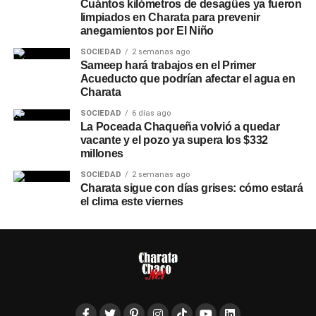
Cuántos kilómetros de desagües ya fueron
limpiados en Charata para prevenir
anegamientos por El Niño
SOCIEDAD
2 semanas ago
Sameep hará trabajos en el Primer
Acueducto que podrían afectar el agua en
Charata
SOCIEDAD
6 días ago
La Poceada Chaqueña volvió a quedar
vacante y el pozo ya supera los $332
millones
SOCIEDAD
2 semanas ago
Charata sigue con días grises: cómo estará
el clima este viernes