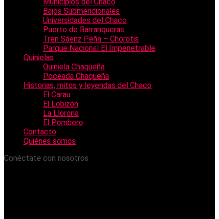
Municipios del Chaco
Bajos Submeridionales
Universidades del Chaco
Puerto de Barranqueras
Tren Sáenz Peña – Chorotis
Parque Nacional El Impenetrable
Quinielas
Quiniela Chaqueña
Poceada Chaqueña
Historias, mitos y leyendas del Chaco
El Carau
El Lobizón
La Llorona
El Pombero
Contacto
Quiénes somos
Conéctate con nosotros