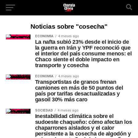
Noticias sobre "cosecha"
ECONOMÍA
4 meses ago
La nafta subió 23% desde el inicio de
la guerra en Irán y YPF reconoció que
el interior del país consume menos: el
Chaco siente el doble impacto en
transporte y cosecha
ECONOMÍA
4 meses ago
Transportistas de granos frenan
camiones en más de 50 puntos del
país por tarifas desactualizadas y
gasoil 30% más caro
SOCIEDAD
4 meses ago
Inestabilidad climática sobre el
sudoeste chaqueño: cómo afectan los
chaparrones aislados y el calor
persistente a la cosecha de algodón y