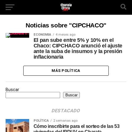
Noticias sobre "CIPCHACO"
ECONOMÍA
4 meses ago
El pan sube entre 5% y 10% en el
Chaco: CIPCHACO anunció el ajuste
ante la suba de insumos y la presión
inflacionaria
MÁS POLÍTICA
Buscar
Buscar
DESTACADO
POLÍTICA
2 semanas ago
Cómo inscribirte para el sorteo de las 53
viviendas del IPDUV en Charata