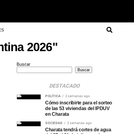
ES
ntina 2026"
Buscar
Buscar
DESTACADO
POLÍTICA
2 semanas ago
Cómo inscribirte para el sorteo
de las 53 viviendas del IPDUV
en Charata
SOCIEDAD
2 semanas ago
Charata tendrá cortes de agua