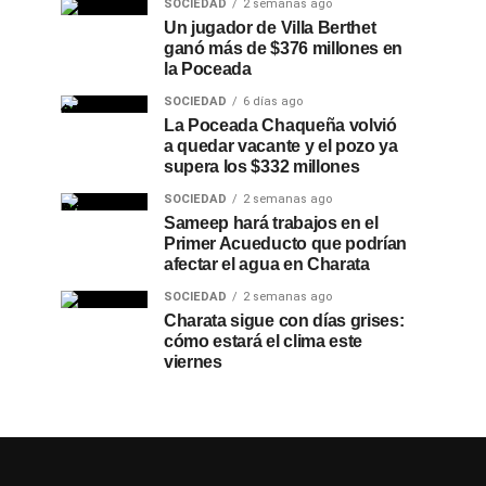
SOCIEDAD
2 semanas ago
Un jugador de Villa Berthet
ganó más de $376 millones en
la Poceada
SOCIEDAD
6 días ago
La Poceada Chaqueña volvió
a quedar vacante y el pozo ya
supera los $332 millones
SOCIEDAD
2 semanas ago
Sameep hará trabajos en el
Primer Acueducto que podrían
afectar el agua en Charata
SOCIEDAD
2 semanas ago
Charata sigue con días grises:
cómo estará el clima este
viernes