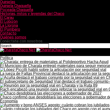
Quinielas
Quiniela Chaqueña
Poceada Chaqueña
Historias, mitos y leyendas del Chaco
El Carau
El Lobizón
La Llorona
El Pombero
Contacto
Quiénes somos
Conéctate con nosotros
CharataChaco.Net
Política
El Municipio de Charata entregó materiales para seguir mejor
La jueza de Faltas Provincial destacó la articulación por la seg
El subsecretario de Seguridad Vial destacó el trabajo conjunto
Rach encabezó una reunión para reforzar la seguridad vial en 
Chaco confirmó que desdoblará las elecciones a gobernador 
Economía
Cuánto cobrarán los jubilados del Chaco en agosto con el au