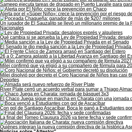
Sameep ejecuta tareas de dragado en Puerto Lavalle para gara
Alerta por el «Súper Niño»: crece la prevención por el riesgo de
Un jugador de El Sauzalito se llevó un millonario premio de 
Nacionales
Qué cambia si se aprueba la Ley de Propiedad Privada: desaloj
El Senado le dio media sanción a la Ley de Propiedad Privada 
26 a 0: Zamora aplastó a la Libertad Avanza en Santiago del E
Milei confirmó que ya eligió a su compañero de fórmula para 2
Milei disolvió por decreto el Coro Nacional de Niños tras casi 6
Deportes
River Plate cerró un acuerdo verbal para sumar a Thiago Alma
El Chaco Juega sigue en marcha en Charata con una jornada 
Con gol de Santiago Ascacíbar, Boca le ganó a Estudiantes po
La final del Torneo Clausura 2026 ya tiene fecha y sede confi
Quiénes integran la nueva comisión directiva de la histórica As
Noticias sobre "Attestor"