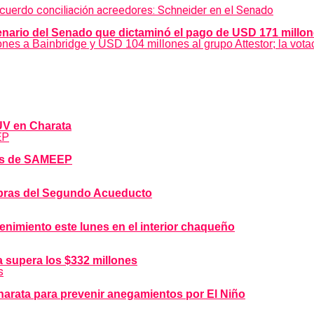
nario del Senado que dictaminó el pago de USD 171 millones
es a Bainbridge y USD 104 millones al grupo Attestor; la votaci
DUV en Charata
bras de SAMEEP
 obras del Segundo Acueducto
imiento este lunes en el interior chaqueño
 supera los $332 millones
arata para prevenir anegamientos por El Niño