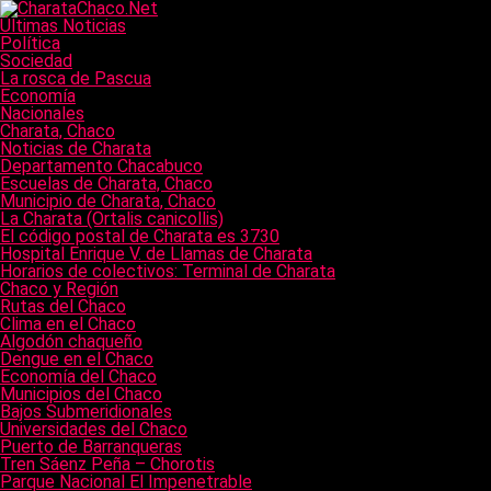
Últimas Noticias
Política
Sociedad
La rosca de Pascua
Economía
Nacionales
Charata, Chaco
Noticias de Charata
Departamento Chacabuco
Escuelas de Charata, Chaco
Municipio de Charata, Chaco
La Charata (Ortalis canicollis)
El código postal de Charata es 3730
Hospital Enrique V. de Llamas de Charata
Horarios de colectivos: Terminal de Charata
Chaco y Región
Rutas del Chaco
Clima en el Chaco
Algodón chaqueño
Dengue en el Chaco
Economía del Chaco
Municipios del Chaco
Bajos Submeridionales
Universidades del Chaco
Puerto de Barranqueras
Tren Sáenz Peña – Chorotis
Parque Nacional El Impenetrable