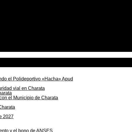
ando el Polideportivo «Hacha» Apud
uridad vial en Charata
 con el Municipio de Charata
Charata
de 2027
mento y el bono de ANSES