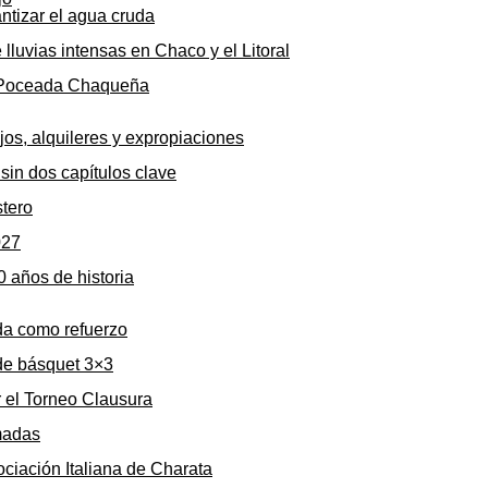
ntizar el agua cruda
 lluvias intensas en Chaco y el Litoral
la Poceada Chaqueña
os, alquileres y expropiaciones
sin dos capítulos clave
stero
027
0 años de historia
da como refuerzo
de básquet 3×3
r el Torneo Clausura
rmadas
ociación Italiana de Charata