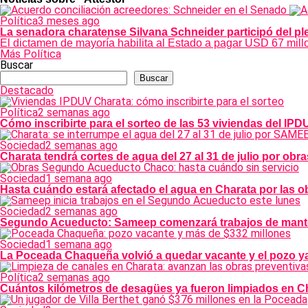
Política
3 meses ago
La senadora charatense Silvana Schneider participó del ple
El dictamen de mayoría habilita al Estado a pagar USD 67 millon
Más Política
Buscar
Buscar
Destacado
Política
2 semanas ago
Cómo inscribirte para el sorteo de las 53 viviendas del IP
Sociedad
2 semanas ago
Charata tendrá cortes de agua del 27 al 31 de julio por o
Sociedad
1 semana ago
Hasta cuándo estará afectado el agua en Charata por las
Sociedad
2 semanas ago
Segundo Acueducto: Sameep comenzará trabajos de manten
Sociedad
1 semana ago
La Poceada Chaqueña volvió a quedar vacante y el pozo ya
Política
2 semanas ago
Cuántos kilómetros de desagües ya fueron limpiados en Ch