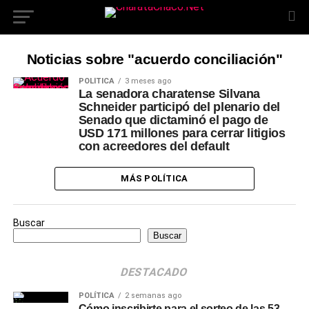
Noticias sobre "acuerdo conciliación"
POLÍTICA
3 meses ago
La senadora charatense Silvana
Schneider participó del plenario del
Senado que dictaminó el pago de
USD 171 millones para cerrar litigios
con acreedores del default
MÁS POLÍTICA
Buscar
Buscar
DESTACADO
POLÍTICA
2 semanas ago
Cómo inscribirte para el sorteo de las 53