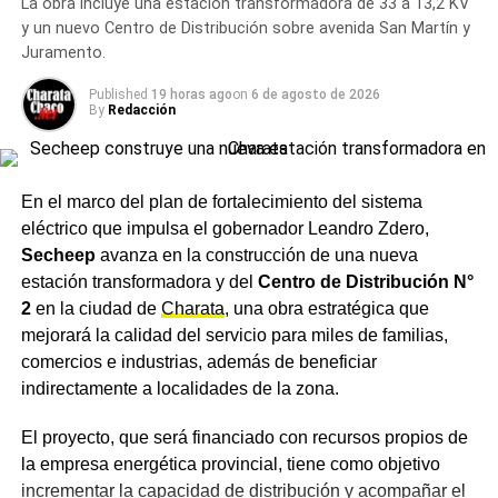
La obra incluye una estación transformadora de 33 a 13,2 KV
Más
noticias de Charata
en
CharataChaco.Net.
y un nuevo Centro de Distribución sobre avenida San Martín y
Juramento.
Published
19 horas ago
on
6 de agosto de 2026
By
Redacción
En el marco del plan de fortalecimiento del sistema
eléctrico que impulsa el gobernador Leandro Zdero,
Secheep
avanza en la construcción de una nueva
estación transformadora y del
Centro de Distribución N°
2
en la ciudad de
Charata
, una obra estratégica que
mejorará la calidad del servicio para miles de familias,
comercios e industrias, además de beneficiar
indirectamente a localidades de la zona.
El proyecto, que será financiado con recursos propios de
la empresa energética provincial, tiene como objetivo
incrementar la capacidad de distribución y acompañar el