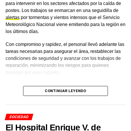
El
Departamento Chacabuco
, del que Charata es
para intervenir en los sectores afectados por la caída de
cabecera, enfrenta como el resto del interior chaqueño el
postes. Los trabajos se enmarcan en una seguidilla de
doble desafío de mejorar los
servicios de recolección
y
alertas
por tormentas y vientos intensos que el Servicio
avanzar hacia modelos de separación en origen y
Meteorológico Nacional viene emitiendo para la región en
valorización de materiales. El taller del 10 de junio es un
los últimos días.
primer paso en esa dirección.
Con compromiso y rapidez, el personal llevó adelante las
Quienes quieran seguir la actualidad local pueden
tareas necesarias para asegurar el área, restablecer las
ingresar a
noticias de Charata
.
condiciones de seguridad y avanzar con los trabajos de
reparación, minimizando los riesgos para quienes
TEMAS RELACIONADOS
CHARATA
transitan por esos lugares.
DEPARTAMENTO CHACABUCO
EDUCACIÓN AMBIENTAL
GESTIÓN DE RESIDUOS
MEDIO AMBIENTE
El trabajo de los equipos
MUNICIPIO DE CHARATA
PMGIRSU
TALLER AMBIENTAL
CONTINUAR LEYENDO
ACTUALIDAD
municipales
Luisa Chávez «Jamás bajamos los brazos ni
perdimos el entusiasmo»
Desde el
Municipio
destacaron que estas acciones
SOCIEDAD
NOTICIAS
reflejan el compromiso de los trabajadores municipales,
Charata amanece con menos de 10 grados este
El Hospital Enrique V. de
que responden con responsabilidad ante cada situación
martes y se espera una jornada estable con