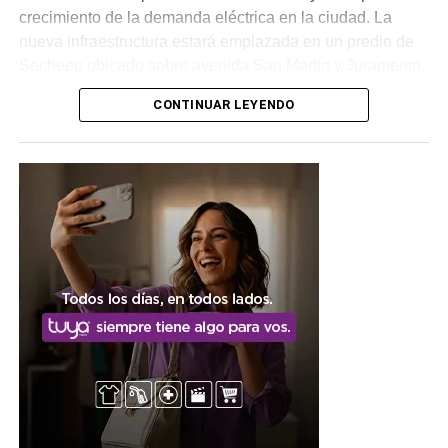
crecimiento de la demanda eléctrica en la ciudad. La
nueva infraestructura estará emplazada en un predio de
Secheep ubicado sobre avenida San Martín y Juramento,
donde funcionó la antigua usina eléctrica.
CONTINUAR LEYENDO
Las características técnicas de
la obra
La obra contempla la construcción de una
estación
transformadora
de rebaje de 33 a 13,2 KV, equipada
con un transformador de potencia de 16 MVA y todos los
sistemas de protección, maniobra, medición y
telecomando necesarios para garantizar un
funcionamiento seguro y eficiente. Será alimentada por
una nueva línea aérea de media tensión de 33 KV, con
una extensión de 3.520 metros, que se conectará con la
nueva estación transformadora de alta tensión ya
construida, además de un tramo de línea subterránea de