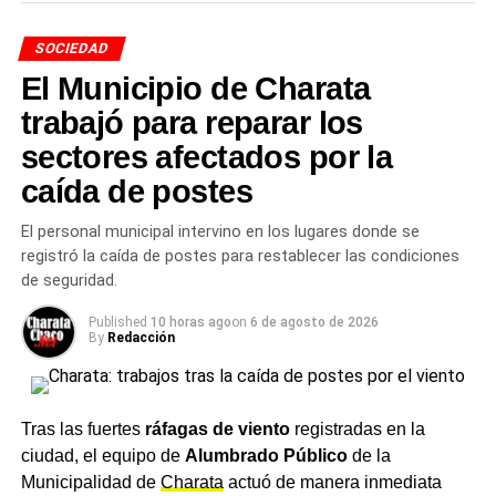
deseen obtener más información o confirmar su
asistencia pueden
comunicarse al 3731-518643.
SOCIEDAD
El Municipio de Charata
Un plan ambiental con base
trabajó para reparar los
participativa en el
sectores afectados por la
Departamento Chacabuco
caída de postes
El personal municipal intervino en los lugares donde se
La elaboración de un PMGIRSU es una
exigencia que el
registró la caída de postes para restablecer las condiciones
marco normativo nacional plantea a los municipios
de seguridad.
como condición para ordenar el ciclo completo de los
residuos: desde la generación en los hogares hasta la
Published
10 horas ago
on
6 de agosto de 2026
By
Redacción
disposición final. Que Charata avance en este proceso
con una instancia participativa —
y con foco en el sector
educativo
— marca una orientación metodológica que
pone el acento en el consenso antes que en la
Tras las fuertes
ráfagas de viento
registradas en la
imposición técnica.
ciudad, el equipo de
Alumbrado Público
de la
Municipalidad de
Charata
actuó de manera inmediata