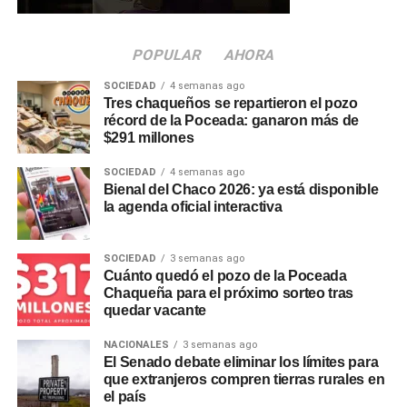
100 metros.
En paralelo, se construirá una línea subterránea de media
POPULAR
AHORA
tensión de 13,2 KV con cuatro salidas destinadas a
SOCIEDAD
4 semanas ago
abastecer nuevos distribuidores y subestaciones,
Tres chaqueños se repartieron el pozo
fortaleciendo el suministro en distintos sectores de la
récord de la Poceada: ganaron más de
$291 millones
ciudad. En esta primera etapa, los trabajos están
centrados en el tendido de la línea aérea de media
SOCIEDAD
4 semanas ago
tensión de 33 KV, mientras que posteriormente se
Bienal del Chaco 2026: ya está disponible
avanzará con la construcción de la estación
la agenda oficial interactiva
transformadora.
SOCIEDAD
3 semanas ago
Beneficios para vecinos e
Cuánto quedó el pozo de la Poceada
Chaqueña para el próximo sorteo tras
industrias de Charata
quedar vacante
NACIONALES
3 semanas ago
La nueva infraestructura permitirá optimizar el
servicio
El Senado debate eliminar los límites para
eléctrico
en forma directa en la zona céntrica
que extranjeros compren tierras rurales en
comprendida entre las calles Pringles y Liniers y entre
el país