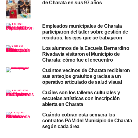
de Charata en sus 97 años
Qué temas se abordarán en el
taller
Empleados municipales de Charata
participaron del taller sobre gestión de
residuos: los ejes que se trabajaron
La agenda del encuentro abarca un diagnóstico del
estado actual de la gestión de residuos en
Charata
, la
Los alumnos de la Escuela Bernardino
Rivadavia visitaron el Municipio de
identificación de problemáticas y desafíos ambientales
Charata: cómo fue el encuentro
locales, y el relevamiento de actores clave con capacidad
de aportar propuestas de acción. También se trabajará en
Cuántos vecinos de Charata recibieron
sus anteojos gratuitos gracias a un
el fortalecimiento de políticas públicas ambientales y en
operativo articulado de salud visual
la
construcción participativa de lineamientos
estratégicos
para el PMGIRSU, el instrumento de
Cuáles son los talleres culturales y
escuelas artísticas con inscripción
planificación que el municipio busca desarrollar con
abierta en Charata
participación ciudadana.
Cuándo cobran esta semana los
El formato taller implica que los asistentes no serán
contratos PAM del Municipio de Charata
según cada área
simples oyentes: se espera su aporte activo en el
diagnóstico y en la definición de prioridades. Quienes