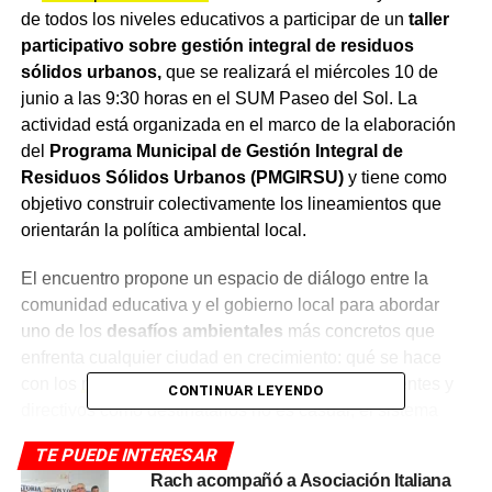
de todos los niveles educativos a participar de un
taller
participativo sobre gestión integral de residuos
sólidos urbanos,
que se realizará el miércoles 10 de
junio a las 9:30 horas en el SUM Paseo del Sol. La
actividad está organizada en el marco de la elaboración
del
Programa Municipal de Gestión Integral de
Residuos Sólidos Urbanos (PMGIRSU)
y tiene como
objetivo construir colectivamente los lineamientos que
orientarán la política ambiental local.
El encuentro propone un espacio de diálogo entre la
comunidad educativa y el gobierno local para abordar
uno de los
desafíos ambientales
más concretos que
enfrenta cualquier ciudad en crecimiento: qué se hace
con los
residuos
que genera. La elección de docentes y
CONTINUAR LEYENDO
directivos como destinatarios no es casual; el sistema
educativo es considerado un actor estratégico en la
TE PUEDE INTERESAR
formación de hábitos y en la
transmisión de valores
Rach acompañó a Asociación Italiana
ambientales hacia las nuevas generaciones.