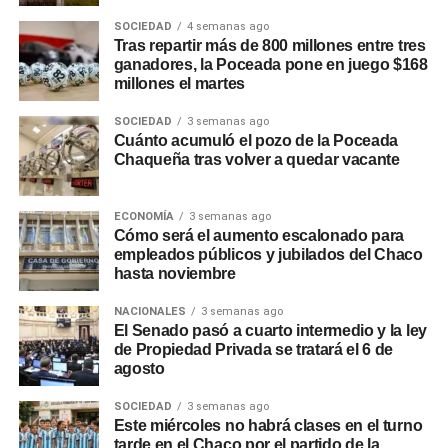
Caseros y Belgrano, además de mejorar el
SOCIEDAD
4 semanas ago
abastecimiento en los barrios San Antonio, Cambalache,
Tras repartir más de 800 millones entre tres
4 de Octubre y Juan José Valle.
ganadores, la Poceada pone en juego $168
millones el martes
El avance de los trabajos fue
supervisado por el
SOCIEDAD
3 semanas ago
presidente saliente de Secheep, José Bistoletti, junto al
Cuánto acumuló el pozo de la Poceada
intendente de Charata,
Rubén Rach
. También
Chaqueña tras volver a quedar vacante
participaron el vocal del Directorio de la empresa,
Germán Perelli; el asesor José Rodríguez y la gerente
ECONOMÍA
3 semanas ago
zonal, Alejandra Guerrero, quienes verificaron el
Cómo será el aumento escalonado para
desarrollo de una obra considerada estratégica para el
empleados públicos y jubilados del Chaco
futuro energético de la ciudad.
hasta noviembre
Más
noticias de Charata
NACIONALES
en
3 semanas ago
CharataChaco.Net.
El Senado pasó a cuarto intermedio y la ley
de Propiedad Privada se tratará el 6 de
agosto
SOCIEDAD
3 semanas ago
Este miércoles no habrá clases en el turno
tarde en el Chaco por el partido de la