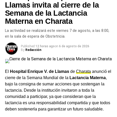
para brindar soluciones y cuidar a toda la comunidad de
Llamas invita al cierre de la
máxima de 19 grados
Charata
.
Semana de la Lactancia
Más
Materna en Charata
noticias de Charata
en
CharataChaco.Net.
La actividad se realizará este viernes 7 de agosto, a las 8:00,
en la sala de espera de Obstetricia.
Published
12 horas ago
on
6 de agosto de 2026
By
Redacción
El
Hospital Enrique V. de Llamas
de
Charata
anunció el
cierre de la Semana Mundial de la
Lactancia Materna
,
bajo la consigna de sumar acciones que sostengan la
lactancia. Desde la institución invitaron a toda la
comunidad a participar, ya que consideran que la
lactancia es una responsabilidad compartida y que todos
deben sostenerla para garantizar un futuro saludable.