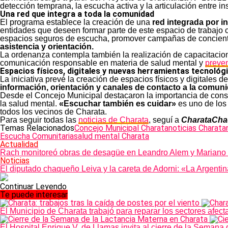
detección temprana, la escucha activa y la articulación entre in
Una red que integra a toda la comunidad
El programa establece la creación de una
red integrada por i
entidades que deseen formar parte de este espacio de trabajo c
espacios seguros de escucha, promover campañas de concientiz
asistencia y orientación.
La ordenanza contempla también la realización de capacitacio
comunicación responsable en materia de salud mental y
preven
Espacios físicos, digitales y nuevas herramientas tecnológ
La iniciativa prevé la creación de espacios físicos y digital
información, orientación y canales de contacto a la comun
Desde el Concejo Municipal destacaron la importancia de constr
la salud mental.
«Escuchar también es cuidar»
es uno de los
todos los vecinos de Charata.
Para seguir todas las
noticias de Charata
, seguí a
CharataCha
Temas Relacionados
Concejo Municipal Charata
noticias Charata
Escucha Comunitaria
salud mental Charata
Actualidad
Rach monitoreó obras de desagüe en Leandro Alem y Mariano Ca
Noticias
El diputado chaqueño Leiva y la careta de Adorni: «La Argent
Continuar Leyendo
Te puede interesar
El Municipio de Charata trabajó para reparar los sectores afect
El Hospital Enrique V. de Llamas invita al cierre de la Semana