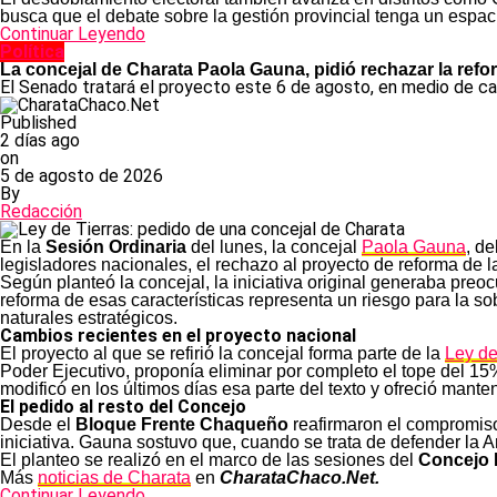
busca que el debate sobre la gestión provincial tenga un espac
Continuar Leyendo
Política
La concejal de Charata Paola Gauna, pidió rechazar la refo
El Senado tratará el proyecto este 6 de agosto, en medio de cam
Published
2 días ago
on
5 de agosto de 2026
By
Redacción
En la
Sesión Ordinaria
del lunes, la concejal
Paola Gauna
, de
legisladores nacionales, el rechazo al proyecto de reforma de 
Según planteó la concejal, la iniciativa original generaba preoc
reforma de esas características representa un riesgo para la so
naturales estratégicos.
Cambios recientes en el proyecto nacional
El proyecto al que se refirió la concejal forma parte de la
Ley de
Poder Ejecutivo, proponía eliminar por completo el tope del 15% 
modificó en los últimos días esa parte del texto y ofreció manten
El pedido al resto del Concejo
Desde el
Bloque Frente Chaqueño
reafirmaron el compromiso 
iniciativa. Gauna sostuvo que, cuando se trata de defender la Ar
El planteo se realizó en el marco de las sesiones del
Concejo 
Más
noticias de Charata
en
CharataChaco.Net.
Continuar Leyendo