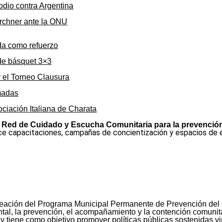
odio contra Argentina
irchner ante la ONU
da como refuerzo
de básquet 3×3
r el Torneo Clausura
rmadas
ociación Italiana de Charata
 Red de Cuidado y Escucha Comunitaria para la prevención 
e capacitaciones, campañas de concientización y espacios de es
reación del Programa Municipal Permanente de Prevención de
mental, la prevención, el acompañamiento y la contención comunit
y tiene como objetivo promover políticas públicas sostenidas v