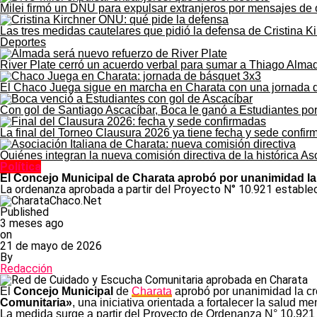
Milei firmó un DNU para expulsar extranjeros por mensajes de 
Las tres medidas cautelares que pidió la defensa de Cristina K
Deportes
River Plate cerró un acuerdo verbal para sumar a Thiago Alma
El Chaco Juega sigue en marcha en Charata con una jornada 
Con gol de Santiago Ascacíbar, Boca le ganó a Estudiantes po
La final del Torneo Clausura 2026 ya tiene fecha y sede confi
Quiénes integran la nueva comisión directiva de la histórica As
Política
El Concejo Municipal de Charata aprobó por unanimidad la
La ordenanza aprobada a partir del Proyecto N° 10.921 establec
Published
3 meses ago
on
21 de mayo de 2026
By
Redacción
El
Concejo Municipal
de
Charata
aprobó por unanimidad la c
Comunitaria»
, una iniciativa orientada a fortalecer la salud 
La medida surge a partir del Proyecto de Ordenanza N° 10.921 