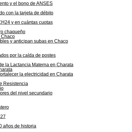
mento y el bono de ANSES
o con la tarjeta de débito
CH24 y en cuántas cuotas
agro chaqueño
ibles y anticipan subas en Chaco
ados por la caída de postes
 de la Lactancia Materna en Charata
talecer la electricidad en Charata
de Resistencia
sores del nivel secundario
stero
027
0 años de historia