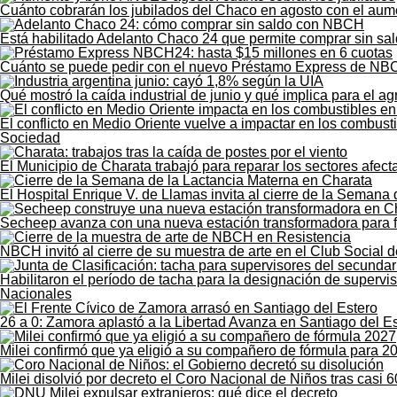
Cuánto cobrarán los jubilados del Chaco en agosto con el au
Está habilitado Adelanto Chaco 24 que permite comprar sin sald
Cuánto se puede pedir con el nuevo Préstamo Express de NB
Qué mostró la caída industrial de junio y qué implica para el 
El conflicto en Medio Oriente vuelve a impactar en los combust
Sociedad
El Municipio de Charata trabajó para reparar los sectores afect
El Hospital Enrique V. de Llamas invita al cierre de la Semana
Secheep avanza con una nueva estación transformadora para for
NBCH invitó al cierre de su muestra de arte en el Club Social 
Habilitaron el período de tacha para la designación de supervi
Nacionales
26 a 0: Zamora aplastó a la Libertad Avanza en Santiago del E
Milei confirmó que ya eligió a su compañero de fórmula para 2
Milei disolvió por decreto el Coro Nacional de Niños tras casi 6