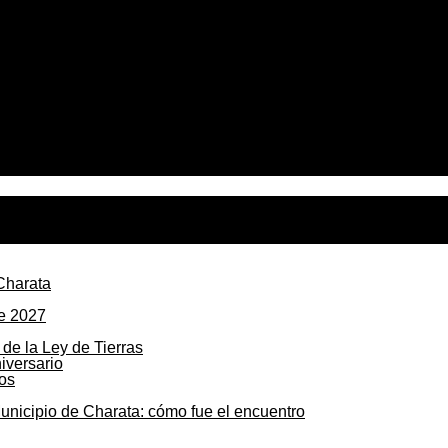
 Red de Cuidado y Escucha Comunitaria para la prevención 
Charata
de 2027
de la Ley de Tierras
os
unicipio de Charata: cómo fue el encuentro