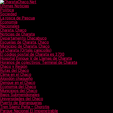
Últimas Noticias
Política
Sociedad
La rosca de Pascua
Economía
Nacionales
Charata, Chaco
Noticias de Charata
Departamento Chacabuco
Escuelas de Charata, Chaco
Municipio de Charata, Chaco
La Charata (Ortalis canicollis)
El código postal de Charata es 3730
Hospital Enrique V. de Llamas de Charata
Horarios de colectivos: Terminal de Charata
Chaco y Región
Rutas del Chaco
Clima en el Chaco
Algodón chaqueño
Dengue en el Chaco
Economía del Chaco
Municipios del Chaco
Bajos Submeridionales
Universidades del Chaco
Puerto de Barranqueras
Tren Sáenz Peña – Chorotis
Parque Nacional El Impenetrable