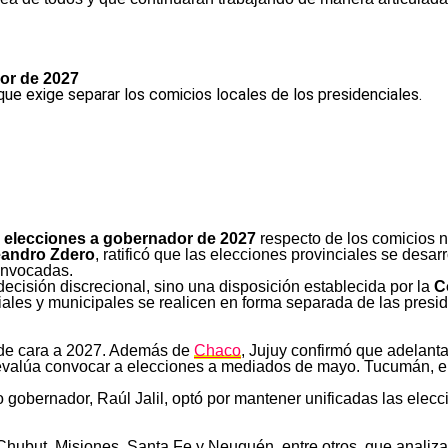
or de 2027
 que exige separar los comicios locales de los presidenciales.
s
elecciones a gobernador de 2027
respecto de los comicios 
andro Zdero
, ratificó que las elecciones provinciales se desar
onvocadas.
ecisión discrecional, sino una disposición establecida por la
C
les y municipales se realicen en forma separada de las presid
 de cara a 2027. Además de
Chaco
, Jujuy confirmó que adelant
alúa convocar a elecciones a mediados de mayo. Tucumán, en t
o gobernador, Raúl Jalil, optó por mantener unificadas las elecc
hubut, Misiones, Santa Fe y Neuquén, entre otros, que analizan