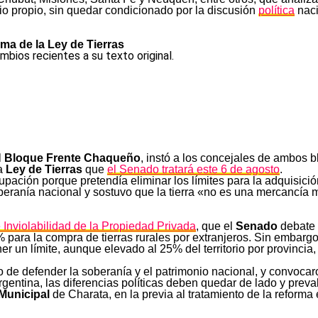
io propio, sin quedar condicionado por la discusión
política
naci
rma de la Ley de Tierras
bios recientes a su texto original.
l
Bloque Frente Chaqueño
, instó a los concejales de ambos 
la
Ley de Tierras
que
el Senado tratará este 6 de agosto
.
upación porque pretendía eliminar los límites para la adquisició
beranía nacional y sostuvo que la tierra «no es una mercancía m
 Inviolabilidad de la Propiedad Privada
, que el
Senado
debate 
para la compra de tierras rurales por extranjeros. Sin embargo, 
er un límite, aunque elevado al 25% del territorio por provincia,
de defender la soberanía y el patrimonio nacional, y convocaro
gentina, las diferencias políticas deben quedar de lado y preval
Municipal
de Charata, en la previa al tratamiento de la reforma