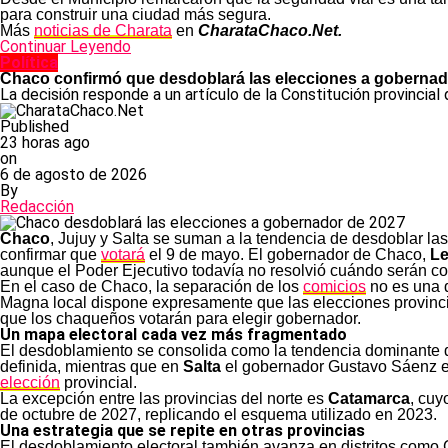
para construir una ciudad más segura.
Más
noticias de Charata
en
CharataChaco.Net.
Continuar Leyendo
Política
Chaco confirmó que desdoblará las elecciones a gobernad
La decisión responde a un artículo de la Constitución provincial
Published
23 horas ago
on
6 de agosto de 2026
By
Redacción
Chaco
, Jujuy y Salta se suman a la tendencia de desdoblar la
confirmar que
votará
el 9 de mayo. El gobernador de Chaco,
Le
aunque el Poder Ejecutivo todavía no resolvió cuándo serán c
En el caso de Chaco, la separación de los
comicios
no es una d
Magna local dispone expresamente que las elecciones provincia
que los chaqueños votarán para elegir gobernador.
Un mapa electoral cada vez más fragmentado
El desdoblamiento se consolida como la tendencia dominante
definida, mientras que en
Salta
el gobernador Gustavo Sáenz ev
elección
provincial.
La excepción entre las provincias del norte es
Catamarca
, cuy
de octubre de 2027, replicando el esquema utilizado en 2023.
Una estrategia que se repite en otras provincias
El desdoblamiento electoral también avanza en distritos como C