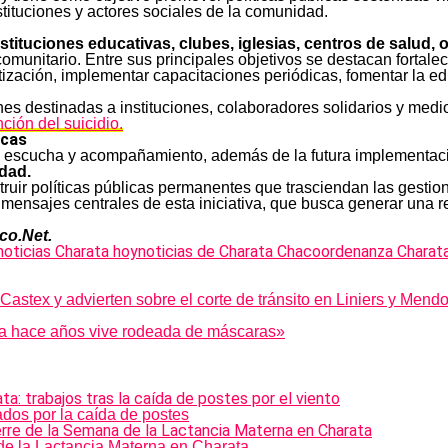
stituciones y actores sociales de la comunidad.
nstituciones educativas, clubes, iglesias, centros de salud,
omunitario. Entre sus principales objetivos se destacan fortal
ación, implementar capacitaciones periódicas, fomentar la edu
nes destinadas a instituciones, colaboradores solidarios y me
ción del suicidio.
icas
es de escucha y acompañamiento, además de la futura implementa
idad.
uir políticas públicas permanentes que trasciendan las gestione
 mensajes centrales de esta iniciativa, que busca generar un
co.Net.
noticias Charata hoy
noticias de Charata Chaco
ordenanza Charat
stex y advierten sobre el corte de tránsito en Liniers y Mend
ina hace años vive rodeada de máscaras»
ados por la caída de postes
 de la Lactancia Materna en Charata