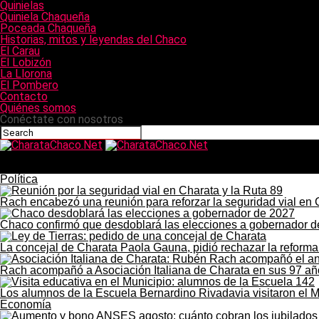
Quinielas
Quiniela Chaqueña
Poceada Chaqueña
Historias, mitos y leyendas del Chaco
El Carau
El Lobizón
La Llorona
El Pombero
Contacto
Quiénes somos
Conéctate con nosotros
CharataChaco.Net
El Concejo Municipal de Charata aprobó por unanimidad la
Política
Rach encabezó una reunión para reforzar la seguridad vial en 
Chaco confirmó que desdoblará las elecciones a gobernador 
La concejal de Charata Paola Gauna, pidió rechazar la reforma 
Rach acompañó a Asociación Italiana de Charata en sus 97 añ
Los alumnos de la Escuela Bernardino Rivadavia visitaron el M
Economía