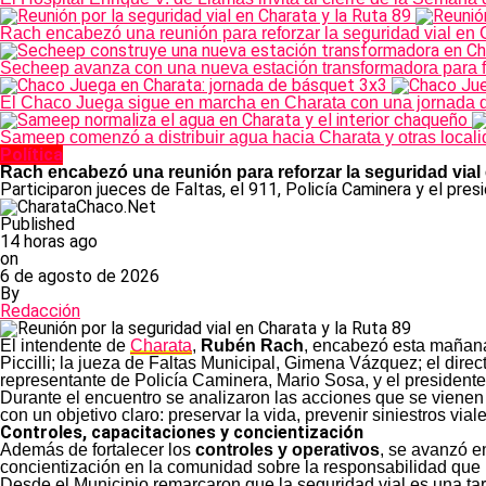
Rach encabezó una reunión para reforzar la seguridad vial en 
Secheep avanza con una nueva estación transformadora para for
El Chaco Juega sigue en marcha en Charata con una jornada 
Sameep comenzó a distribuir agua hacia Charata y otras loca
Política
Rach encabezó una reunión para reforzar la seguridad vial
Participaron jueces de Faltas, el 911, Policía Caminera y el pres
Published
14 horas ago
on
6 de agosto de 2026
By
Redacción
El intendente de
Charata
,
Rubén Rach
, encabezó esta mañana
Piccilli; la jueza de Faltas Municipal, Gimena Vázquez; el direc
representante de Policía Caminera, Mario Sosa, y el presidente
Durante el encuentro se analizaron las acciones que se vienen
con un objetivo claro: preservar la vida, prevenir siniestros vial
Controles, capacitaciones y concientización
Además de fortalecer los
controles y operativos
, se avanzó e
concientización en la comunidad sobre la responsabilidad que i
Desde el Municipio remarcaron que la seguridad vial es una ta