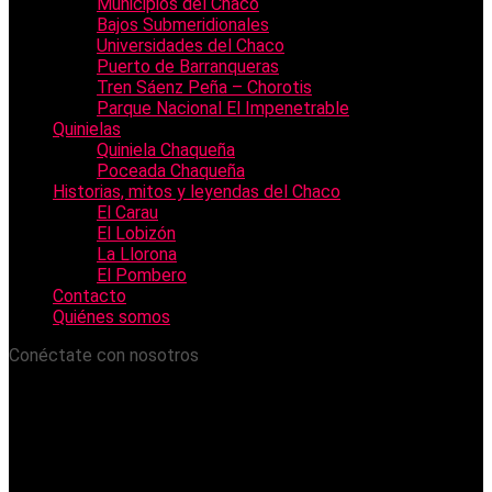
Municipios del Chaco
Bajos Submeridionales
Universidades del Chaco
Puerto de Barranqueras
Tren Sáenz Peña – Chorotis
Parque Nacional El Impenetrable
Quinielas
Quiniela Chaqueña
Poceada Chaqueña
Historias, mitos y leyendas del Chaco
El Carau
El Lobizón
La Llorona
El Pombero
Contacto
Quiénes somos
Conéctate con nosotros