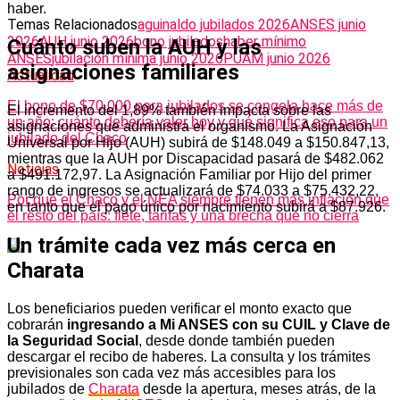
haber.
Temas Relacionados
aguinaldo jubilados 2026
ANSES junio
2026
AUH junio 2026
bono jubilados
haber mínimo
Cuánto suben la AUH y las
ANSES
jubilación mínima junio 2026
PUAM junio 2026
asignaciones familiares
Actualidad
El bono de $70.000 para jubilados se congela hace más de
El incremento del 1,89% también impacta sobre las
un año: cuánto debería valer hoy y qué significa eso para un
asignaciones que administra el organismo. La Asignación
jubilado del Chaco
Universal por Hijo (AUH) subirá de $148.049 a $150.847,13,
mientras que la AUH por Discapacidad pasará de $482.062
Noticias
a $491.172,97. La Asignación Familiar por Hijo del primer
rango de ingresos se actualizará de $74.033 a $75.432,22,
Por qué el Chaco y el NEA siempre tienen más inflación que
en tanto que el pago único por nacimiento subirá a $87.926.
el resto del país: flete, tarifas y una brecha que no cierra
Un trámite cada vez más cerca en
Charata
Los beneficiarios pueden verificar el monto exacto que
cobrarán
ingresando a Mi ANSES con su CUIL y Clave de
la Seguridad Social
, desde donde también pueden
descargar el recibo de haberes. La consulta y los trámites
previsionales son cada vez más accesibles para los
jubilados de
Charata
desde la apertura, meses atrás, de la