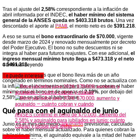
Tras el ajuste del
2,58%
correspondiente a la inflación de
abril informada por el INDEC,
el haber mínimo del sistema
general de la ANSES queda en $403.318 brutos
. Una vez
descontado el aporte al
PAMI
, el monto neto es de
$391.218
.
A eso se suma el
bono extraordinario de $70.000
, vigente
desde marzo de 2024 y renovado mensualmente por decreto
del Poder Ejecutivo. El bono no sufre descuentos ni se
integra al haber para futuros reajustes. Con ese adicional,
el
ingreso mensual mínimo bruto llega a $473.318 y el neto
a $461.218
.
Continuar Leyendo
El dato relevante es que el bono lleva más de un año
Te puede interesar
congelado en términos nominales. Como no se actualiza con
la inflación, el incremento real para quienes cobran el haber
mínimo más el bono es de apenas el
2,19%
, por debajo del
2,58% que se aplica al haber base.
Qué pasa con el aguinaldo de junio
ANSES confirmó el bono de $70.000, aumento del
2,58% y aguinaldo para jubilados en junio: cuánto
Junio es el mes del medio
aguinaldo
previsional, calculado
cobran y desde qué fecha
sobre el haber mensual actualizado. Para quienes cobran la
jubilación mínima, el aguinaldo equivale a la mitad del haber
Economía