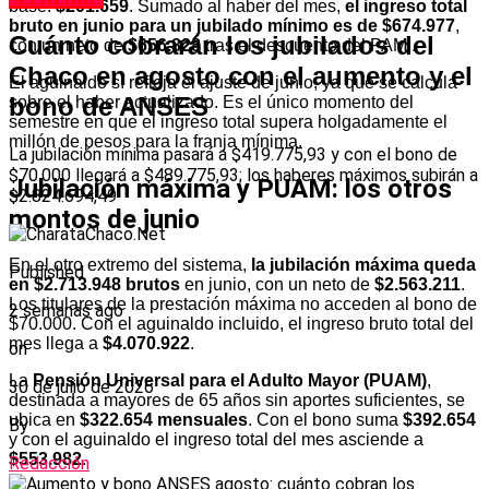
base:
$201.659
. Sumado al haber del mes,
el ingreso total
bruto en junio para un jubilado mínimo es de $674.977
,
Cuánto cobrarán los jubilados del
con un neto de
$656.828
tras el descuento del PAMI.
Chaco en agosto con el aumento y el
El aguinaldo sí refleja el ajuste de junio, ya que se calcula
bono de ANSES
sobre el haber actualizado. Es el único momento del
semestre en que el ingreso total supera holgadamente el
millón de pesos para la franja mínima.
La jubilación mínima pasará a $419.775,93 y con el bono de
$70.000 llegará a $489.775,93; los haberes máximos subirán a
Jubilación máxima y PUAM: los otros
$2.824.694,49
montos de junio
En el otro extremo del sistema,
la jubilación máxima queda
Published
en $2.713.948 brutos
en junio, con un neto de
$2.563.211
.
Los titulares de la prestación máxima no acceden al bono de
2 semanas ago
$70.000. Con el aguinaldo incluido, el ingreso bruto total del
mes llega a
$4.070.922
.
on
La
Pensión Universal para el Adulto Mayor (PUAM)
,
30 de julio de 2026
destinada a mayores de 65 años sin aportes suficientes, se
ubica en
$322.654 mensuales
. Con el bono suma
$392.654
By
y con el aguinaldo el ingreso total del mes asciende a
$553.982
.
Redacción