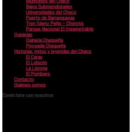
Municipios del Chaco
Bajos Submeridionales
Universidades del Chaco
Puerto de Barranqueras
Tren Sáenz Peña – Chorotis
Parque Nacional El Impenetrable
Quinielas
Quiniela Chaqueña
Poceada Chaqueña
Historias, mitos y leyendas del Chaco
El Carau
El Lobizón
La Llorona
El Pombero
Contacto
Quiénes somos
Conéctate con nosotros