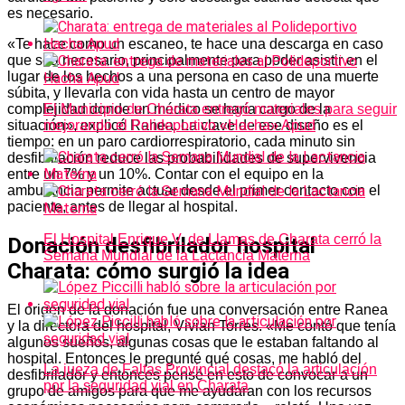
es necesario.
«Te hace como un escaneo, te hace una descarga en caso
que sea necesario, principalmente para poder asistir en el
lugar de los hechos a una persona en caso de una muerte
súbita, y llevarla con vida hasta un centro de mayor
complejidad donde un médico se haría cargo de la
El Municipio de Charata entregó materiales para seguir
situación», explicó Ranea. La clave de ese diseño es el
mejorando el Polideportivo «Hacha» Apud
tiempo: en un paro cardiorrespiratorio, cada minuto sin
desfibrilación reduce las probabilidades de supervivencia
entre un 7% y un 10%. Contar con el equipo en la
ambulancia permite actuar desde el primer contacto con el
paciente, antes de llegar al hospital.
El Hospital Enrique V. de Llamas de Charata cerró la
Donación desfibrilador hospital
Semana Mundial de la Lactancia Materna
Charata: cómo surgió la idea
El origen de la donación fue una conversación entre Ranea
y la directora del hospital, Vivian Torres. «Me contó que tenía
algunos sueños, algunas cosas que le estaban faltando al
hospital. Entonces le pregunté qué cosas, me habló del
La jueza de Faltas Provincial destacó la articulación
desfibrilador y entonces pensé en esto de convocar a un
por la seguridad vial en Charata
grupo de amigos para que me ayudaran con los recursos