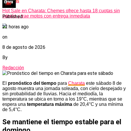
Noticias
Hot Sale en Charata: Chemes ofrece hasta 18 cuotas sin
interés y trae motos con entrega inmediata
Published
22 horas ago
on
8 de agosto de 2026
By
Redacción
El
pronóstico del tiempo
para
Charata
este sábado 8 de
agosto muestra una jornada soleada, con cielo despejado y
sin probabilidad de lluvias. Hacia el mediodía, la
temperatura se ubica en torno a los 19°C, mientras que se
espera una
temperatura máxima
de 20,4°C y una mínima
de 5,4°C.
Se mantiene el tiempo estable para el
domingo