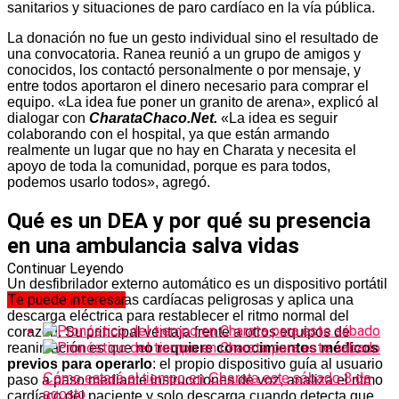
sanitarios y situaciones de paro cardíaco en la vía pública.
La donación no fue un gesto individual sino el resultado de
una convocatoria. Ranea reunió a un grupo de amigos y
conocidos, los contactó personalmente o por mensaje, y
entre todos aportaron el dinero necesario para comprar el
equipo. «La idea fue poner un granito de arena», explicó al
dialogar con
CharataChaco.Net.
«La idea es seguir
colaborando con el hospital, ya que están armando
realmente un lugar que no hay en Charata y necesita el
apoyo de toda la comunidad, porque es para todos,
podemos usarlo todos», agregó.
Qué es un DEA y por qué su presencia
en una ambulancia salva vidas
Continuar Leyendo
Un desfibrilador externo automático es un dispositivo portátil
Te puede interesar
que detecta arritmias cardíacas peligrosas y aplica una
descarga eléctrica para restablecer el ritmo normal del
corazón. Su principal ventaja frente a otros equipos de
reanimación es que
no requiere conocimientos médicos
previos para operarlo
: el propio dispositivo guía al usuario
Cómo estará el tiempo en Charata este sábado 8 de
paso a paso mediante instrucciones de voz, analiza el ritmo
agosto
cardíaco del paciente y solo descarga cuando detecta que