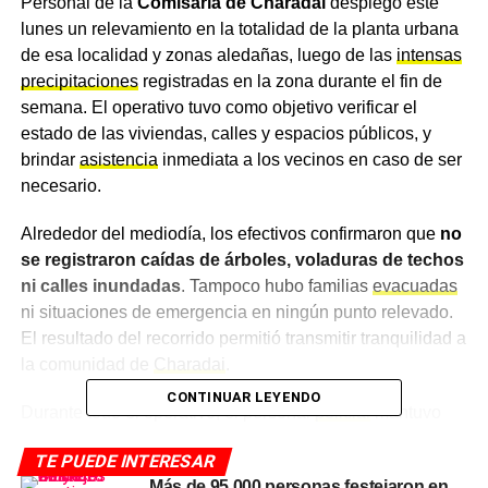
Personal de la
Comisaría de Charadai
desplegó este
lunes un relevamiento en la totalidad de la planta urbana
de esa localidad y zonas aledañas, luego de las
intensas
precipitaciones
registradas en la zona durante el fin de
semana. El operativo tuvo como objetivo verificar el
estado de las viviendas, calles y espacios públicos, y
brindar
asistencia
inmediata a los vecinos en caso de ser
necesario.
Alrededor del mediodía, los efectivos confirmaron que
no
se registraron caídas de árboles, voladuras de techos
ni calles inundadas
. Tampoco hubo familias
evacuadas
ni situaciones de emergencia en ningún punto relevado.
El resultado del recorrido permitió transmitir tranquilidad a
la comunidad de
Charadai
.
CONTINUAR LEYENDO
Durante todo el operativo, el personal
policial
mantuvo
contacto permanente con los habitantes de los distintos
TE PUEDE INTERESAR
sectores recorridos. Las autoridades indicaron que las
Más de 95.000 personas festejaron en