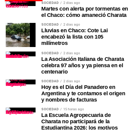
SOCIEDAD
2 días ago
Martes con alerta por tormentas en
el Chaco: cómo amaneció Charata
SOCIEDAD
2 días ago
Lluvias en Chaco: Cote Lai
encabezó la lista con 105
milímetros
SOCIEDAD
2 días ago
La Asociación Italiana de Charata
celebra 97 años y ya piensa en el
centenario
SOCIEDAD
2 días ago
Hoy es el Día del Panadero en
Argentina y te contamos el origen
y nombres de facturas
SOCIEDAD
15 horas ago
La Escuela Agropecuaria de
Charata no participará de la
Estudiantina 2026: los motivos