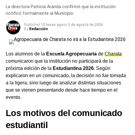
Peña y la estación de bombeo N° 7. La intervención
La directora Patricia Aranda confirmó que la institución
estaba originalmente prevista entre el 27 y el 31 de julio,
notificó formalmente al Municipio.
con un esquema de camiones cisterna para sostener el
Published
15 horas ago
on
5 de agosto de 2026
abastecimiento mientras se ejecutaban los trabajos.
By
Redacción
El operativo se prolongó más allá del plazo anunciado y
derivó en una situación de
desabastecimiento
que llevó a
que escuelas y la universidad pública de Sáenz Peña
Los alumnos de la
Escuela Agropecuaria
de
Charata
suspendieran actividades presenciales en los últimos
comunicaron que la institución no participará de la
días. Diez recordó que durante la madrugada se
próxima edición de la
Estudiantina 2026
. Según
realizaron las últimas pruebas técnicas y que, con
explicaron en un comunicado, la decisión no fue tomada
resultados satisfactorios, se inició el envío de
agua
a la ligera, sino luego de analizar distintas situaciones
potable
hacia la ciudad, avanzando en la puesta en
que se vienen presentando desde hace tiempo en el
funcionamiento de todo el sistema.
evento.
Seguimiento permanente
Los motivos del comunicado
hasta la normalización
estudiantil