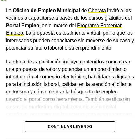
actividades propias de la institución.
La
Oficina de Empleo Municipal
de
Charata
invitó a los
Confirmación de la dirección
vecinos a capacitarse a través de los cursos gratuitos del
Portal Empleo
, en el marco del
Programa Fomentar
del colegio
Empleo
. La propuesta es totalmente virtual, por lo que los
interesados pueden capacitarse sin moverse de su casa y
La directora de la
Escuela Agropecuaria
de Charata,
potenciar su futuro laboral o su emprendimiento.
Patricia Aranda, confirmó que la institución no participará
este año de la Estudiantina Municipal. Aranda aclaró que
La oferta de capacitación incluye contenidos como crear
el comunicado difundido fue elaborado por los propios
una propuesta de valor y potenciar un emprendimiento,
alumnos y que la institución notificó formalmente al
introducción al comercio electrónico, habilidades digitales
Municipio
sobre la decisión adoptada.
para la inclusión laboral, calidad en la atención al cliente
en turismo y cómo mejorar la búsqueda de empleo
Desde la institución pidieron que la determinación sea
usando el portal como herramienta. También se dictarán
comprendida y respetada por el resto de la comunidad
cursos de
marketing digital
, comunicación digital,
educativa, al tratarse de una decisión tomada con
gestión de herramientas financieras para emprendedores,
responsabilidad y pensando en el bienestar de los
trabajo digital en entornos colaborativos y refacciones
CONTINUAR LEYENDO
propios estudiantes.
domiciliarias.