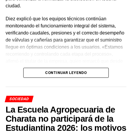
ciudad.
Diez explicó que los equipos técnicos continúan
monitoreando el funcionamiento integral del sistema,
verificando caudales, presiones y el correcto desempeño
de válvulas y cañerías para garantizar que el suministro
llegue en óptimas condiciones a los usuarios. «Estamos
recorriendo y controlando cada etapa del proceso»,
afirmó el titular de la empresa, quien remarcó que desde
el lugar viajó personalmente a Sáenz Peña para
verificar
CONTINUAR LEYENDO
cómo llega el agua y cómo funciona el sistema
.
Una intervención que se
SOCIEDAD
extendió más de lo previsto
La Escuela Agropecuaria de
Las tareas forman parte de una obra sobre el
Segundo
Charata no participará de la
Acueducto
del Interior, que incluyó trabajos en la toma
Estudiantina 2026: los motivos
del río Negro, a la altura de Makallé, la cisterna de Sáenz