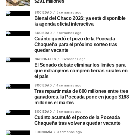
Más
noticias de Charata
$291 millones
en
CharataChaco.Net.
SOCIEDAD
3 semanas ago
Bienal del Chaco 2026: ya está disponible
la agenda oficial interactiva
SOCIEDAD
3 semanas ago
Cuánto quedó el pozo de la Poceada
Chaqueña para el próximo sorteo tras
quedar vacante
NACIONALES
3 semanas ago
El Senado debate eliminar los límites para
que extranjeros compren tierras rurales en
el país
SOCIEDAD
4 semanas ago
Tras repartir más de 800 millones entre tres
ganadores, la Poceada pone en juego $168
millones el martes
SOCIEDAD
3 semanas ago
Cuánto acumuló el pozo de la Poceada
Chaqueña tras volver a quedar vacante
ECONOMÍA
3 semanas ago