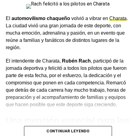
transversal entre legisladores de distintos espacios sobre
la necesidad de suspenderlas.
El
automovilismo chaqueño
volvió a vibrar en
Charata
.
La ciudad vivió una gran jornada de este deporte, con
Suspensión, no eliminación
mucha emoción, adrenalina y pasión, en un evento que
reúne a familias y fanáticos de distintos lugares de la
Los impulsores del proyecto insistieron en una distinción
región.
que consideran clave: la iniciativa
no implica la
eliminación del sistema de primarias
, sino una medida
El intendente de Charata,
Rubén Rach
, participó de la
transitoria orientada a hacer más eficiente el proceso
jornada deportiva y felicitó a todos los pilotos que fueron
electoral en la provincia. El sistema PASO, vigente en el
parte de esta fecha, por el esfuerzo, la dedicación y el
ámbito provincial chaqueño desde su implementación,
compromiso que ponen en cada competencia. Remarcó
seguiría en pie como marco legal; simplemente no se
que detrás de cada carrera hay mucho trabajo, horas de
activaría durante el período suspendido.
preparación y el acompañamiento de familias y equipos
que hacen posible que este deporte siga creciendo.
El proyecto ingresó este lunes a la
Cámara de Diputados
y deberá recorrer el proceso de comisiones antes de
Una mención especial para los
llegar al recinto para su votación.
pilotos locales
CONTINUAR LEYENDO