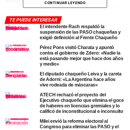
presidente del bloque y uno de los impulsores más
CONTINUAR LEYENDO
activos de este debate dentro del oficialismo chaqueño.
En caso de aprobarse, la selección de candidaturas
TE PUEDE INTERESAR
continuaría realizándose dentro de cada fuerza política,
El intendente Rach respaldó la
de acuerdo con sus propias normativas internas.
suspensión de las PASO chaqueñas y
exigió definición al Frente Chaqueño
Desde el bloque también señalaron un argumento de
Pérez Pons visitó Charata y apuntó
participación ciudadana: la repetición de elecciones
contra el gobierno de Zdero: «Nadie la
genera desgaste en el electorado, lo que se refleja en
está pasando mejor que hace dos años
una menor concurrencia con el paso del tiempo.
y medio»
«Entendemos que la reiteración de elecciones puede
El diputado chaqueño Leiva y la careta
resultar agotadora para la ciudadanía»
, indicaron.
de Adorni: «La Argentina hace años
vive rodeada de máscaras»
Una medida que el Chaco ya
ATECH rechazó el proyecto del
Ejecutivo chaqueño que elimina el goce
aplicó
de haberes en licencias gremiales y lo
calificó de inconstitucional e inconsulto
La propuesta no es inédita en la provincia. En noviembre
Milei envió la reforma electoral al
de 2024, la
Legislatura chaqueña
ya aprobó la
Congreso para eliminar las PASO y el
suspensión de las PASO provinciales para las elecciones