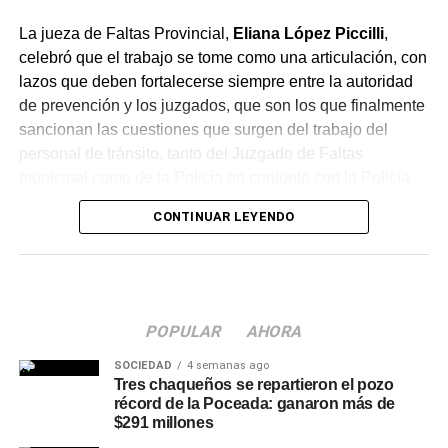
La jueza de Faltas Provincial,
Eliana López Piccilli
,
celebró que el trabajo se tome como una articulación, con
lazos que deben fortalecerse siempre entre la autoridad
de prevención y los juzgados, que son los que finalmente
sancionan las cuestiones que surgen del trabajo del
personal de tránsito, tanto del Juzgado de Faltas
municipal como de la Policía en conjunto con la Policía
Caminera.
CONTINUAR LEYENDO
Un convenio de intervención
articulada
POPULAR
AHORA
La funcionaria adelantó que se conversó sobre un
convenio de intervención articulada
, mediante el cual
SOCIEDAD
4 semanas ago
el Juzgado de Faltas judicial y provincial tomaría
Tres chaqueños se repartieron el pozo
récord de la Poceada: ganaron más de
intervención en los procedimientos de tránsito. Según
$291 millones
explicó, el objetivo es trabajar de manera articulada y