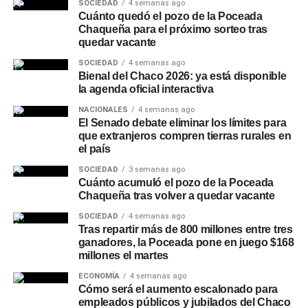
SOCIEDAD
4 semanas ago
fortalecer esos vínculos no solo para capacitar al
Cuánto quedó el pozo de la Poceada
personal a cargo de la tarea preventiva, sino también en
Chaqueña para el próximo sorteo tras
la instancia posterior, de modo que se trate de un
quedar vacante
procedimiento legal que respete la garantía de las
SOCIEDAD
4 semanas ago
personas involucradas.
Bienal del Chaco 2026: ya está disponible
la agenda oficial interactiva
Un encuentro con distintas
NACIONALES
4 semanas ago
El Senado debate eliminar los límites para
áreas
que extranjeros compren tierras rurales en
el país
Del encuentro participaron, además, el intendente de
SOCIEDAD
3 semanas ago
Charata
,
Rubén Rach
; el
subsecretario de Seguridad
Cuánto acumuló el pozo de la Poceada
Chaqueña tras volver a quedar vacante
Vial, Rafael Acuña
; la jueza de Faltas Municipal, Gimena
Vázquez; el director de Zona Interior Charata, Antonio
SOCIEDAD
4 semanas ago
Rudaz; el secretario de Tránsito, Carlos Aoad; el jefe del
Tras repartir más de 800 millones entre tres
ganadores, la Poceada pone en juego $168
911, Juan Antonio Cabrera; el representante de Policía
millones el martes
Caminera, Mario Sosa, y el presidente del Concejo
ECONOMÍA
4 semanas ago
Municipal, Alejandro Barcala.
Cómo será el aumento escalonado para
empleados públicos y jubilados del Chaco