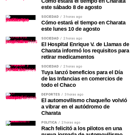
Cómo estará el tiempo en Charata
este sábado 8 de agosto
SOCIEDAD
3 horas ago
Cómo estará el tiempo en Charata
este lunes 10 de agosto
SOCIEDAD
2 horas ago
El Hospital Enrique V. de Llamas de
Charata informó los requisitos para
retirar medicamentos
SOCIEDAD
2 horas ago
Tuya lanzó beneficios para el Día
de las Infancias en comercios de
todo el Chaco
DEPORTES
3 horas ago
El automovilismo chaqueño volvió
a vibrar en el autódromo de
Charata
POLÍTICA
2 horas ago
Rach felicitó a los pilotos en una
nueva jornada de automovilismo