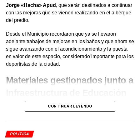
Jorge «Hacha» Apud
, que serán destinados a continuar
Más
noticias de Charata
en
CharataChaco.Net.
con las mejoras que se vienen realizando en el albergue
del predio.
Desde el Municipio recordaron que ya se llevaron
adelante trabajos de mejoras en los baños y que ahora se
sigue avanzando con el acondicionamiento y la puesta
en valor de este espacio, considerado importante para los
deportistas de la ciudad.
Materiales gestionados junto a
Infraestructura de Educación
Los materiales fueron gestionados a través de
CONTINUAR LEYENDO
Infraestructura de Educación
, sumando esfuerzos para
que los espacios deportivos de
Charata
estén cada vez
en mejores condiciones. Desde la comuna remarcaron
POLÍTICA
que continuarán trabajando para mejorar los lugares