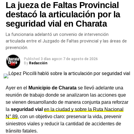
La jueza de Faltas Provincial
donde los vecinos y deportistas se encuentran, entrenan
y crecen.
destacó la articulación por la
seguridad vial en Charata
Más
noticias de Charata
en
CharataChaco.Net.
La funcionaria adelantó un convenio de intervención
articulada entre el Juzgado de Faltas provincial y las áreas de
prevención.
Published
3 días ago
on
7 de agosto de 2026
By
Redacción
Ayer en el
Municipio de Charata
se llevó adelante una
reunión de trabajo donde se analizaron las acciones que
se vienen desarrollando de manera conjunta para reforzar
la
seguridad vial
en la ciudad y sobre la Ruta Nacional
N° 89
, con un objetivo claro: preservar la vida, prevenir
siniestros viales y reducir la cantidad de accidentes de
tránsito fatales.