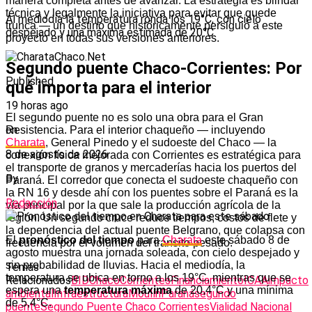
manera completa antes de avanzar. La estrategia es blindar
técnica y legalmente la iniciativa para evitar que quede
Al mediodía la temperatura ronda los 19°C, con cielo
trunca — un destino que históricamente persiguió a este
despejado y una máxima estimada de 20°C.
proyecto en todas sus versiones anteriores.
Segundo puente Chaco-Corrientes: Por
Published
qué importa para el interior
19 horas ago
El segundo puente no es solo una obra para el Gran
on
Resistencia. Para el interior chaqueño — incluyendo
Charata
, General Pinedo y el sudoeste del Chaco — la
8 de agosto de 2026
conexión física mejorada con Corrientes es estratégica para
el transporte de granos y mercaderías hacia los puertos del
By
Paraná. El corredor que conecta el sudoeste chaqueño con
la RN 16 y desde ahí con los puentes sobre el Paraná es la
Redacción
vía principal por la que sale la producción agrícola de la
región. Un segundo cruce reduce tiempos, costos de flete y
la dependencia del actual puente Belgrano, que colapsa con
El
pronóstico del tiempo
para
Charata
este sábado 8 de
frecuencia por el volumen del tránsito pesado.
agosto muestra una jornada soleada, con cielo despejado y
sin probabilidad de lluvias. Hacia el mediodía, la
Temas
temperatura se ubica en torno a los 19°C, mientras que se
Relacionados
BID
Chaco
Corrientes
Financiamiento
ICAA
impacto
espera una
temperatura máxima
de 20,4°C y una mínima
ambiental
Infraestructura
Moulín
Paraná
segundo
de 5,4°C.
puente
Segundo Puente Chaco Corrientes
Vialidad Nacional