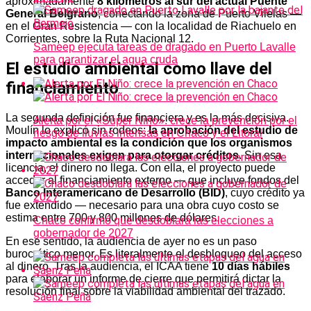
aproximadamente
8 kilómetros al sur del actual Puente
General Belgrano
, conectando la zona de Puerto Vilelas —
en el Gran Resistencia — con la localidad de Riachuelo en
Corrientes, sobre la Ruta Nacional 12.
Sameep ejecuta tareas de dragado en Puerto Lavalle
para garantizar el agua cruda
El estudio ambiental como llave del
financiamiento
La segunda definición fue financiera y es la más decisiva.
Alerta por el «Súper Niño»: crece la prevención por el
Moulín lo explicó sin rodeos:
la aprobación del estudio de
riesgo de lluvias intensas en Chaco y el Litoral
impacto ambiental es la condición que los organismos
internacionales exigen para otorgar créditos
. Sin esa
licencia, el dinero no llega. Con ella, el proyecto puede
acceder al financiamiento externo — que incluye fondos del
Banco Interamericano de Desarrollo (BID)
, cuyo crédito ya
fue extendido — necesario para una obra cuyo costo se
estima entre 700 y 800 millones de dólares.
Chaco confirmó que desdoblará las elecciones a
gobernador de 2027
En ese sentido, la audiencia de ayer no es un paso
burocrático menor. Es literalmente el desbloqueo del acceso
al dinero. Tras la audiencia, el ICAA tiene
10 días hábiles
para elaborar un informe de cierre que permitirá dictar la
resolución final sobre la viabilidad ambiental del trazado.