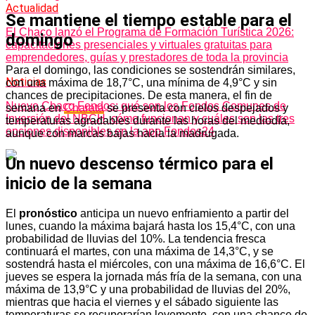
Actualidad
Se mantiene el tiempo estable para el
El Chaco lanzó el Programa de Formación Turística 2026:
domingo
capacitaciones presenciales y virtuales gratuitas para
emprendedores, guías y prestadores de toda la provincia
Para el domingo, las condiciones se sostendrán similares,
Noticias
con una máxima de 18,7°C, una mínima de 4,9°C y sin
chances de precipitaciones. De esta manera, el fin de
Nuevo Chaco Fondos: qué son los Fondos Comunes de
semana en
Charata
se presenta con cielos despejados y
Inversión del NBCH, cómo funcionan y cuáles son las tres
temperaturas agradables durante las horas del mediodía,
opciones disponibles en la app Fondos24
aunque con marcas bajas hacia la madrugada.
Un nuevo descenso térmico para el
inicio de la semana
El
pronóstico
anticipa un nuevo enfriamiento a partir del
lunes, cuando la máxima bajará hasta los 15,4°C, con una
probabilidad de lluvias del 10%. La tendencia fresca
continuará el martes, con una máxima de 14,3°C, y se
sostendrá hasta el miércoles, con una máxima de 16,6°C. El
jueves se espera la jornada más fría de la semana, con una
máxima de 13,9°C y una probabilidad de lluvias del 20%,
mientras que hacia el viernes y el sábado siguiente las
temperaturas se recuperarían levemente, con una chance de