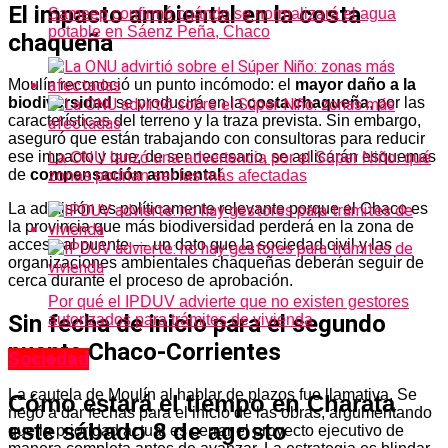
El impacto ambiental en la costa
Sameep confirmó cuándo se normalizará el agua
potable en Sáenz Peña, Chaco
chaqueña
Moulín reconoció un punto incómodo: el
mayor daño a la
biodiversidad
se producirá en la
costa chaqueña
, por las
características del terreno y la traza prevista. Sin embargo,
aseguró que están trabajando con consultoras para reducir
ese impacto y que, de ser necesario, se aplicarán esquemas
La ONU lanzó una advertencia por el Súper Niño: qué
de
compensación ambiental
.
zonas podrían ser las más afectadas
La admisión es políticamente relevante porque el Chaco es
la provincia que más biodiversidad perderá en la zona de
acceso al puente — un dato que la sociedad civil y las
organizaciones ambientales chaqueñas deberán seguir de
cerca durante el proceso de aprobación.
Por qué el IPDUV advierte que no existen gestores
Sin fecha de inicio para el segundo
autorizados para trámites de vivienda
puente Chaco-Corrientes
Sociedad
La cautela de Moulín al hablar de plazos fue llamativa. Se
Cómo estará el tiempo en Charata
negó a dar fechas para el inicio de las obras, argumentando
este sábado 8 de agosto
que la prioridad actual es cerrar el proyecto ejecutivo de