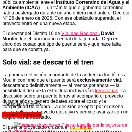
pública ambiental ante el
Instituto Correntino del Agua y el
Ambiente (ICAA)
— un trámite que el gobierno correntino
había postergado durante un año entero mediante el Decreto
N° 26 de enero de 2025. Con ese obstáculo superado, el
proyecto entró en una nueva etapa.
El director del Distrito 10 de
Vialidad Nacional
,
David
Moulín
, fue el funcionario central de la jornada. Dejó en
claro dos cosas: qué tipo de puente será y qué hace falta
para que se construya.
Solo vial: se descartó el tren
La primera definición importante de la audiencia fue técnica.
Moulín confirmó que el puente será
exclusivamente vial
,
descartando definitivamente — al menos por ahora — la
posibilidad de que la estructura incluya vías
ferroviarias
. La
discusión sobre un puente ferrovial acompañó el proyecto
durante años y generó debates sobre el costo y la
Continuar Leyendo
complejidad de la obra. La decisión de optar por el diseño
vial simplifica el proyecto ejecutivo y permite avanzar con un
Te puede interesar
esquema más acotado.
El puente proyectado cruzará el
río Paraná