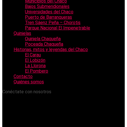
Municipios del Chaco
Bajos Submeridionales
Universidades del Chaco
Puerto de Barranqueras
Tren Sáenz Peña – Chorotis
Parque Nacional El Impenetrable
Quinielas
Quiniela Chaqueña
Poceada Chaqueña
Historias, mitos y leyendas del Chaco
El Carau
El Lobizón
La Llorona
El Pombero
Contacto
Quiénes somos
Conéctate con nosotros