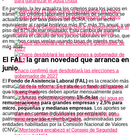
para garantizar el agua cruda
En paralelo, la ley actualiza los criterios para los juicios en
trámite: los créditos laborales pendientes de sentencia se
actualizarán por tasa pasiva del BCRA, con un techo
equivalente al capital histórico más IPC más 3% anual, y un
Alerta por el «Súper Niño»: crece la prevención por el
piso del 67% de ese resultado. Esto cambia de manera
riesgo de lluvias intensas en Chaco y el Litoral
significativa el cálculo de los juicios laborales en curso, que
en muchos casos venían usando tasas de interés mucho
más altas.
El FAL: la gran novedad que arranca en
junio
Chaco confirmó que desdoblará las elecciones a
gobernador de 2027
El
Fondo de Asistencia Laboral (FAL)
es la creación más
estructural de la reforma. Se trata de un fondo obligatorio al
que los empleadores deben aportar mensualmente para
financiar futuras indemnizaciones:
1% de las
remuneraciones para grandes empresas
y
2,5% para
micro, pequeñas y medianas empresas
. Los aportes se
acumulan en cuentas individuales por empleado, con
Sameep confirmó cuándo se normalizará el agua
patrimonio separado e inembargable, administradas por
potable en Sáenz Peña, Chaco
entidades habilitadas por la Comisión Nacional de Valores
(CNV).