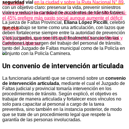
seguridad vial
en la ciudad y sobre la Ruta Nacional N° 89
,
Actualidad
con un objetivo claro: preservar la vida, prevenir siniestros
viales y reducir la cantidad de accidentes de tránsito fatales.
Una encuesta revela que el rechazo al ajuste de Milei creció:
el 45% prefiere más gasto social aunque aumente el déficit
La jueza de Faltas Provincial,
Eliana López Piccilli
, celebró
que el trabajo se tome como una articulación, con lazos que
Noticias
deben fortalecerse siempre entre la autoridad de prevención
y los juzgados, que son los que finalmente sancionan las
Quitilipi tendrá su primer Plan Director de Drenaje Pluvial y
cuestiones que surgen del trabajo del personal de tránsito,
Defensas Urbanas
tanto del Juzgado de Faltas municipal como de la Policía en
conjunto con la Policía Caminera.
Un convenio de intervención articulada
La funcionaria adelantó que se conversó sobre un
convenio
de intervención articulada
, mediante el cual el Juzgado de
Faltas judicial y provincial tomaría intervención en los
procedimientos de tránsito. Según explicó, el objetivo es
trabajar de manera articulada y fortalecer esos vínculos no
solo para capacitar al personal a cargo de la tarea
preventiva, sino también en la instancia posterior, de modo
que se trate de un procedimiento legal que respete la
garantía de las personas involucradas.