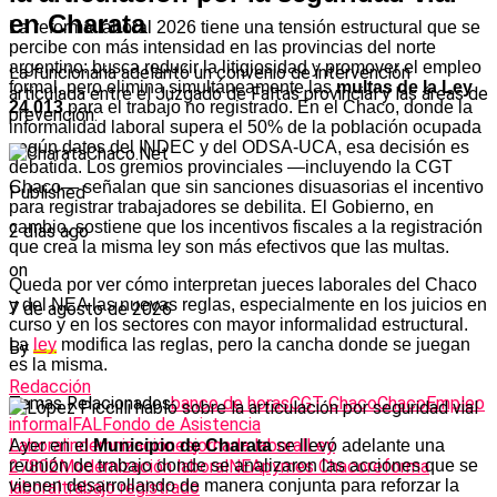
en Charata
La reforma laboral 2026 tiene una tensión estructural que se
percibe con más intensidad en las provincias del norte
argentino: busca reducir la litigiosidad y promover el empleo
La funcionaria adelantó un convenio de intervención
formal, pero elimina simultáneamente las
multas de la Ley
articulada entre el Juzgado de Faltas provincial y las áreas de
24.013
para el trabajo no registrado. En el Chaco, donde la
prevención.
informalidad laboral supera el 50% de la población ocupada
según datos del INDEC y del ODSA-UCA, esa decisión es
debatida. Los gremios provinciales —incluyendo la CGT
Chaco— señalan que sin sanciones disuasorias el incentivo
Published
para registrar trabajadores se debilita. El Gobierno, en
cambio, sostiene que los incentivos fiscales a la registración
2 días ago
que crea la misma ley son más efectivos que las multas.
on
Queda por ver cómo interpretan jueces laborales del Chaco
y del NEA las nuevas reglas, especialmente en los juicios en
7 de agosto de 2026
curso y en los sectores con mayor informalidad estructural.
La
ley
modifica las reglas, pero la cancha donde se juegan
By
es la misma.
Redacción
Temas Relacionados
banco de horas
CGT Chaco
Chaco
Empleo
informal
FAL
Fondo de Asistencia
Laboral
indemnizaciones
jornada laboral
Ley
Ayer en el
Municipio de Charata
se llevó adelante una
reunión de trabajo donde se analizaron las acciones que se
27802
Modernización laboral
NEA
pymes Chaco
reforma
vienen desarrollando de manera conjunta para reforzar la
laboral
trabajo registrado