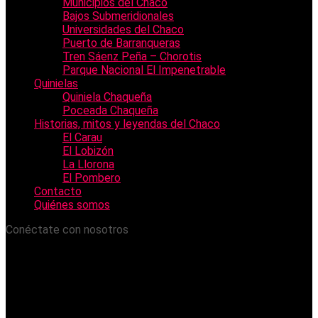
Municipios del Chaco
Bajos Submeridionales
Universidades del Chaco
Puerto de Barranqueras
Tren Sáenz Peña – Chorotis
Parque Nacional El Impenetrable
Quinielas
Quiniela Chaqueña
Poceada Chaqueña
Historias, mitos y leyendas del Chaco
El Carau
El Lobizón
La Llorona
El Pombero
Contacto
Quiénes somos
Conéctate con nosotros