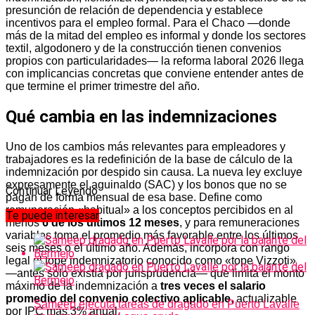
presunción de relación de dependencia y establece
incentivos para el empleo formal. Para el Chaco —donde
más de la mitad del empleo es informal y donde los sectores
textil, algodonero y de la construcción tienen convenios
propios con particularidades— la reforma laboral 2026 llega
con implicancias concretas que conviene entender antes de
que termine el primer trimestre del año.
Qué cambia en las indemnizaciones
Uno de los cambios más relevantes para empleadores y
trabajadores es la redefinición de la base de cálculo de la
indemnización por despido sin causa. La nueva ley excluye
expresamente el aguinaldo (SAC) y los bonos que no se
Continuar Leyendo
pagan de forma mensual de esa base. Define como
remuneración «habitual» a los conceptos percibidos en al
Te puede interesar
menos
6 de los últimos 12 meses
, y para remuneraciones
variables toma el promedio más favorable entre los últimos
seis meses o el último año. Además, incorpora con rango
legal el tope indemnizatorio conocido como «tope Vizzoti»
—antes solo existía por jurisprudencia— que limita el monto
máximo de la indemnización a
tres veces el salario
promedio del convenio colectivo aplicable
, actualizable
Sameep ejecuta tareas de dragado en Puerto Lavalle
por IPC más 3% anual.