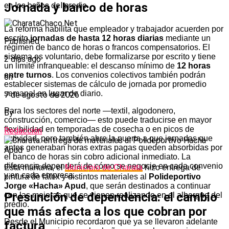
Jornada y banco de horas
en los baños del predio.
La reforma habilita que empleador y trabajador acuerden por
escrito
jornadas de hasta 12 horas diarias
mediante un
Published
régimen de banco de horas o francos compensatorios. El
sistema es voluntario, debe formalizarse por escrito y tiene
2 días ago
un límite infranqueable: el descanso mínimo de
12 horas
entre turnos
. Los convenios colectivos también podrán
on
establecer sistemas de cálculo de jornada por promedio
semanal en lugar de diario.
7 de agosto de 2026
Para los sectores del norte —textil, algodonero,
By
construcción, comercio— esto puede traducirse en mayor
flexibilidad en temporadas de cosecha o en picos de
Redacción
actividad, pero también abre la puerta a que jornadas que
antes generaban horas extras pagas queden absorbidas por
el banco de horas sin cobro adicional inmediato. La
diferencia dependerá de cómo se negocie en cada convenio
Esta mañana, el
Municipio de Charata
hizo entrega de
y en cada empresa.
pintura de látex y distintos materiales al
Polideportivo
Jorge «Hacha» Apud
, que serán destinados a continuar
Presunción de dependencia: el cambio
con las mejoras que se vienen realizando en el albergue del
predio.
que más afecta a los que cobran por
Desde el Municipio recordaron que ya se llevaron adelante
factura