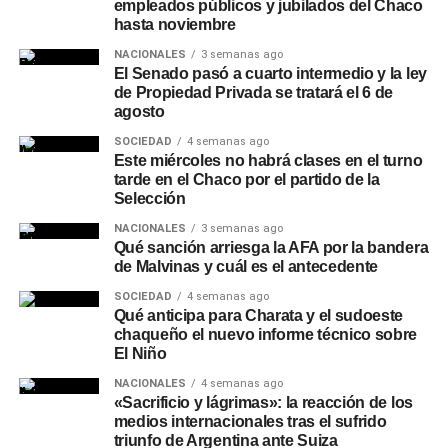
empleados públicos y jubilados del Chaco
de un vaso o copa. Esta práctica permite la liberación del
hasta noviembre
exceso de gas carbónico, reduciendo la sensación de
pesadez e hinchazón y resaltando las notas del lúpulo y
NACIONALES
3 semanas ago
El Senado pasó a cuarto intermedio y la ley
la cebada.
de Propiedad Privada se tratará el 6 de
agosto
Podés consultar más informes de consumo, tendencias
SOCIEDAD
4 semanas ago
urbanas y notas de
Sociedad
en nuestro
sitio web
.
Este miércoles no habrá clases en el turno
tarde en el Chaco por el partido de la
Selección
NACIONALES
3 semanas ago
Qué sanción arriesga la AFA por la bandera
de Malvinas y cuál es el antecedente
SOCIEDAD
4 semanas ago
Qué anticipa para Charata y el sudoeste
chaqueño el nuevo informe técnico sobre
El Niño
NACIONALES
4 semanas ago
«Sacrificio y lágrimas»: la reacción de los
medios internacionales tras el sufrido
triunfo de Argentina ante Suiza