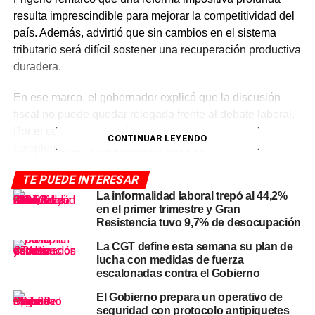
resulta imprescindible para mejorar la competitividad del
país. Además, advirtió que sin cambios en el sistema
tributario será difícil sostener una recuperación productiva
duradera.
En ese marco, el gobernador explicó que la discusión
fiscal no puede quedar relegada frente al debate laboral.
Por el contrario, señaló que ambas reformas se
CONTINUAR LEYENDO
complementan y se potencian entre sí.
TE PUEDE INTERESAR
Por qué la reforma tributaria
La informalidad laboral trepó al 44,2%
en el primer trimestre y Gran
igual ocupa un lugar central
Resistencia tuvo 9,7% de desocupación
La CGT define esta semana su plan de
Frigerio sostuvo que Argentina arrastra un esquema
lucha con medidas de fuerza
tributario complejo y poco eficiente. Según explicó, esa
escalonadas contra el Gobierno
estructura desalienta inversiones y encarece la
El Gobierno prepara un operativo de
producción en todo el territorio.
seguridad con protocolo antipiquetes