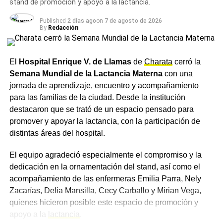
stand de promoción y apoyo a la lactancia.
impacto fiscal de los cambios propuestos. Por ese motivo,
El jueves se espera la jornada más fría de la semana, con
reclaman que la cuestión tributaria sea tratada de manera
una máxima de 13,9°C y una probabilidad de lluvias del
Published
2 días ago
on
7 de agosto de 2026
integral.
20%, mientras que hacia el viernes y el sábado siguiente
By
Redacción
las temperaturas se recuperarían levemente, con una
Frigerio coincidió con esa postura. Afirmó que discutir
chance de precipitaciones que treparía al 25% para esa
empleo sin impuestos es una visión incompleta del
El
Hospital Enrique V. de Llamas
de
Charata
cerró la
fecha.
problema.
Semana Mundial de la Lactancia Materna
con una
Ante el descenso de temperaturas previsto para los
jornada de aprendizaje, encuentro y acompañamiento
próximos días, se recomienda a los vecinos de Charata
para las familias de la ciudad. Desde la institución
Impuestos distorsivos y
abrigarse adecuadamente, en especial durante las horas
destacaron que se trató de un espacio pensado para
competitividad
de la madrugada.
promover y apoyar la lactancia, con la participación de
distintas áreas del hospital.
Más
noticias de Charata
en
CharataChaco.Net.
El gobernador evitó detallar tributos específicos. No
El equipo agradeció especialmente el compromiso y la
obstante, cuestionó impuestos que encarecen la
dedicación en la ornamentación del stand, así como el
producción y el consumo.
acompañamiento de las enfermeras Emilia Parra, Nely
Según explicó, esos gravámenes reducen márgenes y
Zacarías, Delia Mansilla, Cecy Carballo y Mirian Vega,
desalientan inversiones. Además, afectan la creación de
quienes hicieron posible este espacio de promoción y
empleo formal.
apoyo a la
lactancia
.