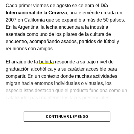
reformar es cada vez mayor.
Cada primer viernes de agosto se celebra el
Día
y se acercaron para conocer más sobre este alimento
Internacional de la Cerveza
, una efeméride creada en
único e irremplazable. Desde la institución remarcaron
La reforma tributaria igual en la
2007 en California que se expandió a más de 50 países.
que la leche materna no solo alimenta, sino que protege,
En la Argentina, la fecha encuentra a la industria
fortalece el vínculo entre mamá y bebé y aporta
agenda nacional
asentada como uno de los pilares de la cultura de
beneficios para todo el binomio, para un comienzo
encuentro, acompañando asados, partidos de fútbol y
saludable de la vida.
Para Frigerio, la discusión impositiva debe ocupar un
reuniones con amigos.
lugar prioritario. Consideró que sin cambios estructurales
El hospital invitó a seguir sumando acciones que
será difícil sostener el crecimiento.
El arraigo de la
bebida
responde a su bajo nivel de
sostengan la
lactancia
, ya que consideran que apoyarla
graduación alcohólica y a su carácter accesible para
es una responsabilidad de toda la comunidad.
En ese sentido, insistió en que la reforma tributaria igual
compartir. En un contexto donde muchas actividades
de importante que la laboral. Ambas, afirmó, son pilares
Más
noticias de Charata
en
CharataChaco.Net.
migran hacia entornos individuales o virtuales, los
de una transformación económica real.
especialistas destacan que el producto funciona como un
catalizador para mantener los lazos presenciales.
Finalmente, llamó a encarar el debate con
responsabilidad. Sostuvo que el país necesita reglas
Cambios en las preferencias y
claras y un sistema más eficiente.
CONTINUAR LEYENDO
el auge de las opciones sin
Más Noticias en Nuestra Redes: