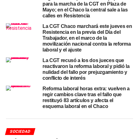
para la marcha de la CGT en Plaza de
En ese contexto, planteó que una reforma tributaria igual
Mayo; en el Chaco la central sale a las
de relevante que la laboral permitiría reducir distorsiones.
calles en Resistencia
Además, facilitaría la actividad económica, especialmente
La CGT Chaco marchará este jueves en
en las provincias del interior.
Resistencia en la previa del Día del
Trabajador, en el marco de la
El gobernador remarcó que el sistema actual castiga al
movilización nacional contra la reforma
laboral y el ajuste
sector productivo. Por eso, consideró necesario revisar
impuestos que afectan la competitividad y el empleo
La CGT recusó a los dos jueces que
formal.
reactivaron la reforma laboral y pidió la
nulidad del fallo por prejuzgamiento y
conflicto de interés
El vínculo entre impuestos,
Reforma laboral horas extra: vuelven a
regir cambios clave tras el fallo que
empleo y crecimiento
restituyó 83 artículos y afecta el
esquema laboral en el Chaco
Durante la entrevista, Frigerio explicó que la presión
fiscal impacta de manera directa sobre el mercado
laboral. En consecuencia, sostuvo que no puede
SOCIEDAD
pensarse una reforma del empleo sin cambios