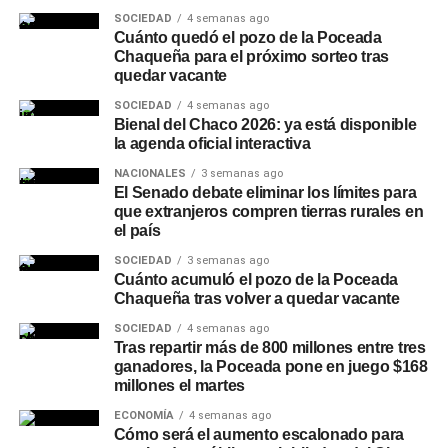
Mapeo de maridajes: La cerveza amplió su
SOCIEDAD
4 semanas ago
presencia en la gastronomía formal, combinándose
Cuánto quedó el pozo de la Poceada
con carnes a las brasas, pastas e incluso postres.
Chaqueña para el próximo sorteo tras
quedar vacante
Canales de compra directos: Las plataformas de
SOCIEDAD
4 semanas ago
envío a domicilio registraron subas constantes en
Bienal del Chaco 2026: ya está disponible
la demanda, especialmente durante eventos
la agenda oficial interactiva
deportivos de gran escala.
NACIONALES
3 semanas ago
El Senado debate eliminar los límites para
Secretos para servirla y
que extranjeros compren tierras rurales en
el país
conservar la calidad
SOCIEDAD
3 semanas ago
Cuánto acumuló el pozo de la Poceada
Especialistas del sector señalan que la forma de servido
Chaqueña tras volver a quedar vacante
resulta determinante para apreciar los aromas y evitar
SOCIEDAD
4 semanas ago
molestias digestivas. La presencia de dos dedos de
Tras repartir más de 800 millones entre tres
espuma es obligatoria para proteger la bebida del
ganadores, la Poceada pone en juego $168
millones el martes
contacto con el oxígeno y retener la gasificación.
ECONOMÍA
4 semanas ago
A su vez, recomiendan volcar siempre el contenido dentro
Cómo será el aumento escalonado para