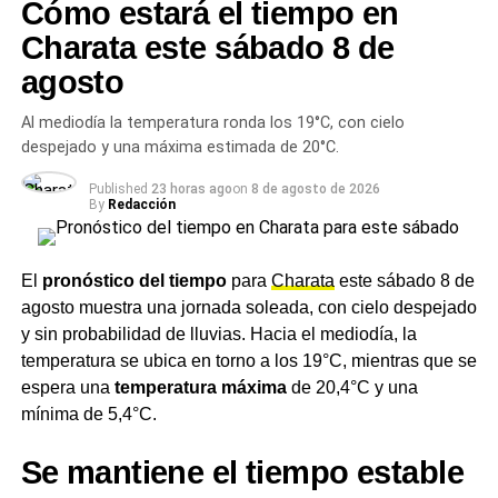
Cómo estará el tiempo en
impositivos.
Charata este sábado 8 de
Asimismo, indicó que una estructura tributaria más simple
agosto
podría estimular la
formalización laboral
. De ese modo,
se reducirían costos y se ampliarían las bases de
Al mediodía la temperatura ronda los 19°C, con cielo
recaudación.
despejado y una máxima estimada de 20°C.
Por lo tanto, insistió en que la reforma tributaria igual
Published
23 horas ago
on
8 de agosto de 2026
By
Redacción
debe debatirse junto con la laboral. Según su visión,
separarlas implica perder eficacia en ambas discusiones.
El
pronóstico del tiempo
para
Charata
este sábado 8 de
La mirada de las provincias
agosto muestra una jornada soleada, con cielo despejado
y sin probabilidad de lluvias. Hacia el mediodía, la
sobre la reforma tributaria
temperatura se ubica en torno a los 19°C, mientras que se
espera una
temperatura máxima
de 20,4°C y una
Frigerio también habló desde su rol de gobernador.
mínima de 5,4°C.
Señaló que muchas provincias sufren los efectos de un
sistema tributario distorsivo.
Se mantiene el tiempo estable