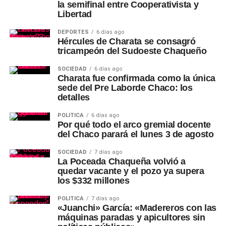
la semifinal entre Cooperativista y
Libertad
DEPORTES
6 días ago
Hércules de Charata se consagró
tricampeón del Sudoeste Chaqueño
SOCIEDAD
6 días ago
Charata fue confirmada como la única
sede del Pre Laborde Chaco: los
detalles
POLÍTICA
6 días ago
Por qué todo el arco gremial docente
del Chaco parará el lunes 3 de agosto
SOCIEDAD
7 días ago
La Poceada Chaqueña volvió a
quedar vacante y el pozo ya supera
los $332 millones
POLÍTICA
7 días ago
«Juanchi» García: «Madereros con las
máquinas paradas y apicultores sin