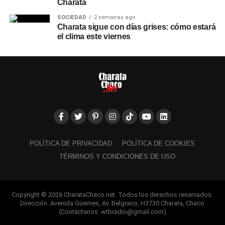
Charata
SOCIEDAD
2 semanas ago
Charata sigue con días grises: cómo estará
el clima este viernes
POLÍTICA DE PRIVACIDAD
POLÍTICA DE COOKIES
TÉRMINOS Y CONDICIONES DE USO
Copyright © 2026 CharataChaco.net. Todos los derechos reservados.
Dirección: Avenida Güemes, Av. Belgrano, H3730 Charata, Chaco
(Contáctanos: wtbradio@gmail.com)