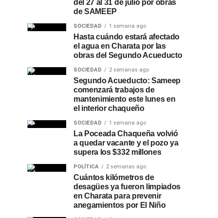
del 27 al 31 de julio por obras
de SAMEEP
SOCIEDAD
1 semana ago
Hasta cuándo estará afectado
el agua en Charata por las
obras del Segundo Acueducto
SOCIEDAD
2 semanas ago
Segundo Acueducto: Sameep
comenzará trabajos de
mantenimiento este lunes en
el interior chaqueño
SOCIEDAD
1 semana ago
La Poceada Chaqueña volvió
a quedar vacante y el pozo ya
supera los $332 millones
POLÍTICA
2 semanas ago
Cuántos kilómetros de
desagües ya fueron limpiados
en Charata para prevenir
anegamientos por El Niño