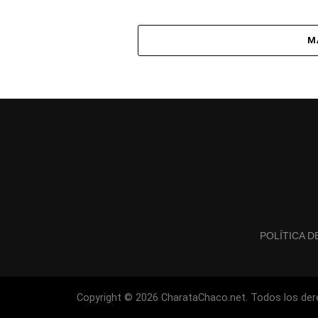
M
POLÍTICA D
Copyright © 2026 CharataChaco.net. Todos los der