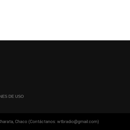
NES DE USO
 Charata, Chaco (Contáctanos: wtbradio@gmail.com)