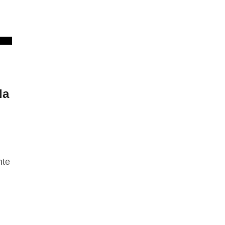
la
nte