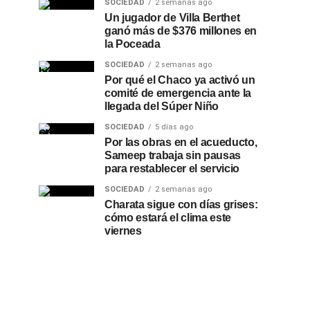
SOCIEDAD
2 semanas ago
Un jugador de Villa Berthet
ganó más de $376 millones en
la Poceada
SOCIEDAD
2 semanas ago
Por qué el Chaco ya activó un
comité de emergencia ante la
llegada del Súper Niño
SOCIEDAD
5 días ago
Por las obras en el acueducto,
Sameep trabaja sin pausas
para restablecer el servicio
SOCIEDAD
2 semanas ago
Charata sigue con días grises:
cómo estará el clima este
viernes