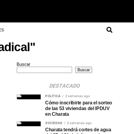
ES
adical"
Buscar
Buscar
DESTACADO
POLÍTICA
2 semanas ago
Cómo inscribirte para el sorteo
de las 53 viviendas del IPDUV
en Charata
SOCIEDAD
2 semanas ago
Charata tendrá cortes de agua