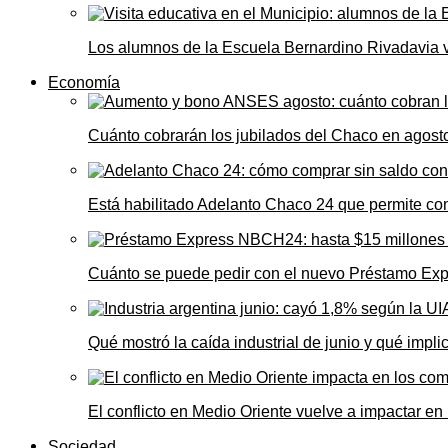
Los alumnos de la Escuela Bernardino Rivadavia vi
Economía
Cuánto cobrarán los jubilados del Chaco en agos
Está habilitado Adelanto Chaco 24 que permite comp
Cuánto se puede pedir con el nuevo Préstamo Ex
Qué mostró la caída industrial de junio y qué impl
El conflicto en Medio Oriente vuelve a impactar e
Sociedad