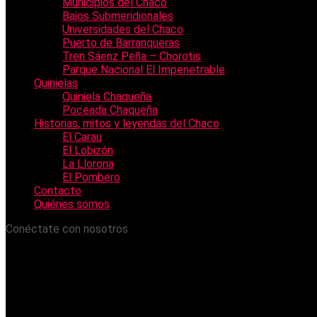
Municipios del Chaco
Bajos Submeridionales
Universidades del Chaco
Puerto de Barranqueras
Tren Sáenz Peña – Chorotis
Parque Nacional El Impenetrable
Quinielas
Quiniela Chaqueña
Poceada Chaqueña
Historias, mitos y leyendas del Chaco
El Carau
El Lobizón
La Llorona
El Pombero
Contacto
Quiénes somos
Conéctate con nosotros