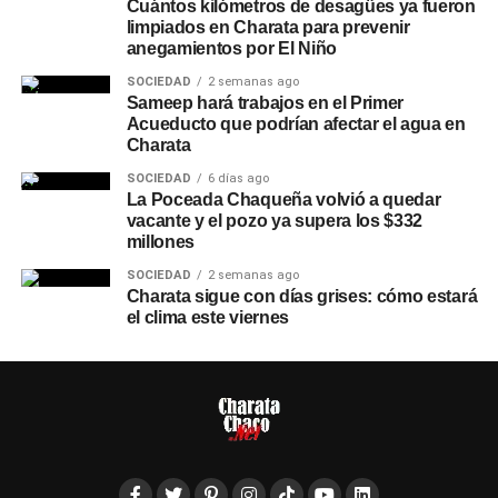
Cuántos kilómetros de desagües ya fueron
limpiados en Charata para prevenir
anegamientos por El Niño
SOCIEDAD
2 semanas ago
Sameep hará trabajos en el Primer
Acueducto que podrían afectar el agua en
Charata
SOCIEDAD
6 días ago
La Poceada Chaqueña volvió a quedar
vacante y el pozo ya supera los $332
millones
SOCIEDAD
2 semanas ago
Charata sigue con días grises: cómo estará
el clima este viernes