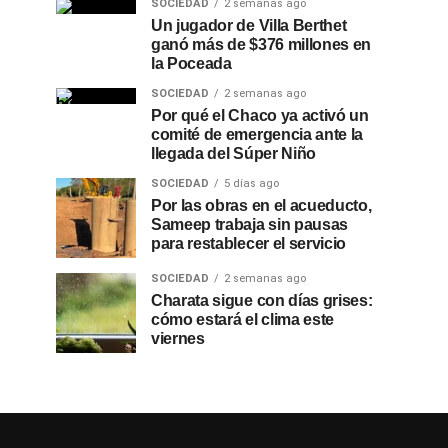
SOCIEDAD
2 semanas ago
Un jugador de Villa Berthet
ganó más de $376 millones en
la Poceada
SOCIEDAD
2 semanas ago
Por qué el Chaco ya activó un
comité de emergencia ante la
llegada del Súper Niño
SOCIEDAD
5 días ago
Por las obras en el acueducto,
Sameep trabaja sin pausas
para restablecer el servicio
SOCIEDAD
2 semanas ago
Charata sigue con días grises:
cómo estará el clima este
viernes