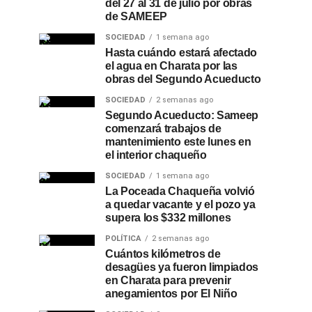
del 27 al 31 de julio por obras
de SAMEEP
SOCIEDAD
1 semana ago
Hasta cuándo estará afectado
el agua en Charata por las
obras del Segundo Acueducto
SOCIEDAD
2 semanas ago
Segundo Acueducto: Sameep
comenzará trabajos de
mantenimiento este lunes en
el interior chaqueño
SOCIEDAD
1 semana ago
La Poceada Chaqueña volvió
a quedar vacante y el pozo ya
supera los $332 millones
POLÍTICA
2 semanas ago
Cuántos kilómetros de
desagües ya fueron limpiados
en Charata para prevenir
anegamientos por El Niño