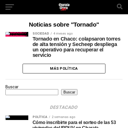
Noticias sobre "Tornado"
SOCIEDAD
4 meses ago
Tornado en Chaco: colapsaron torres
de alta tensión y Secheep despliega
un operativo para recuperar el
servicio
MÁS POLÍTICA
Buscar
Buscar
DESTACADO
POLÍTICA
2 semanas ago
Cómo inscribirte para el sorteo de las 53
viviendas del IPDUV en Charata