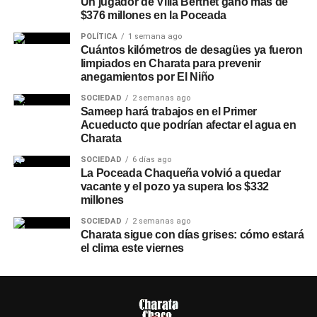
Un jugador de Villa Berthet ganó más de
$376 millones en la Poceada
POLÍTICA
1 semana ago
Cuántos kilómetros de desagües ya fueron
limpiados en Charata para prevenir
anegamientos por El Niño
SOCIEDAD
2 semanas ago
Sameep hará trabajos en el Primer
Acueducto que podrían afectar el agua en
Charata
SOCIEDAD
6 días ago
La Poceada Chaqueña volvió a quedar
vacante y el pozo ya supera los $332
millones
SOCIEDAD
2 semanas ago
Charata sigue con días grises: cómo estará
el clima este viernes