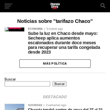
Noticias sobre "tarifazo Chaco"
ECONOMÍA
3 meses ago
Sube la luz en Chaco desde mayo:
Secheep aplica aumentos
escalonados durante doce meses
para recuperar una tarifa congelada
desde 2023
MÁS POLÍTICA
Buscar
Buscar
DESTACADO
SOCIEDAD
2 semanas ago
Charata tendrá cortes de agua del 27 al 31