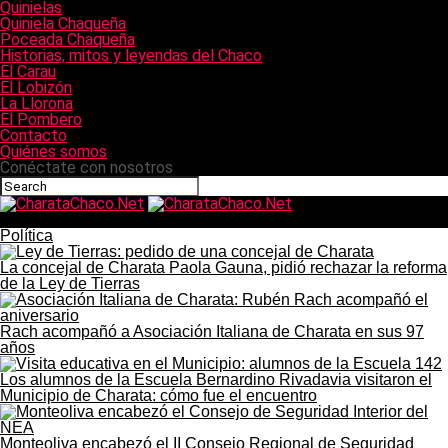
Quinielas
Quiniela Chaqueña
Poceada Chaqueña
Historias, mitos y leyendas del Chaco
El Carau
El Lobizón
La Llorona
El Pombero
Contacto
Quiénes somos
Conéctate con nosotros
CharataChaco.Net
Política
La concejal de Charata Paola Gauna, pidió rechazar la reforma
de la Ley de Tierras
Rach acompañó a Asociación Italiana de Charata en sus 97
años
Los alumnos de la Escuela Bernardino Rivadavia visitaron el
Municipio de Charata: cómo fue el encuentro
Monteoliva encabezó el II Consejo Regional de Seguridad