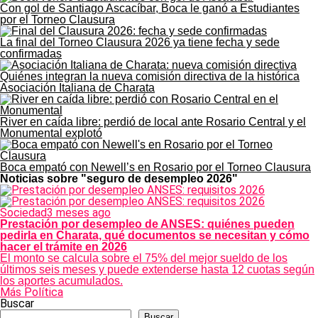
Con gol de Santiago Ascacíbar, Boca le ganó a Estudiantes
por el Torneo Clausura
La final del Torneo Clausura 2026 ya tiene fecha y sede
confirmadas
Quiénes integran la nueva comisión directiva de la histórica
Asociación Italiana de Charata
River en caída libre: perdió de local ante Rosario Central y el
Monumental explotó
Boca empató con Newell’s en Rosario por el Torneo Clausura
Noticias sobre "seguro de desempleo 2026"
Sociedad
3 meses ago
Prestación por desempleo de ANSES: quiénes pueden
pedirla en Charata, qué documentos se necesitan y cómo
hacer el trámite en 2026
El monto se calcula sobre el 75% del mejor sueldo de los
últimos seis meses y puede extenderse hasta 12 cuotas según
los aportes acumulados.
Más Política
Buscar
Buscar