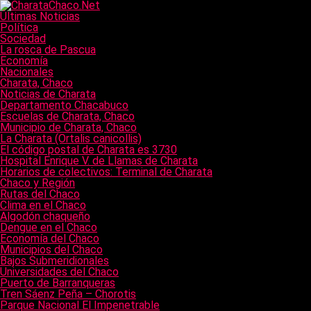
Últimas Noticias
Política
Sociedad
La rosca de Pascua
Economía
Nacionales
Charata, Chaco
Noticias de Charata
Departamento Chacabuco
Escuelas de Charata, Chaco
Municipio de Charata, Chaco
La Charata (Ortalis canicollis)
El código postal de Charata es 3730
Hospital Enrique V. de Llamas de Charata
Horarios de colectivos: Terminal de Charata
Chaco y Región
Rutas del Chaco
Clima en el Chaco
Algodón chaqueño
Dengue en el Chaco
Economía del Chaco
Municipios del Chaco
Bajos Submeridionales
Universidades del Chaco
Puerto de Barranqueras
Tren Sáenz Peña – Chorotis
Parque Nacional El Impenetrable