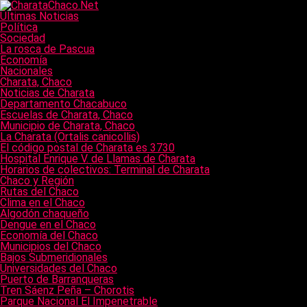
Últimas Noticias
Política
Sociedad
La rosca de Pascua
Economía
Nacionales
Charata, Chaco
Noticias de Charata
Departamento Chacabuco
Escuelas de Charata, Chaco
Municipio de Charata, Chaco
La Charata (Ortalis canicollis)
El código postal de Charata es 3730
Hospital Enrique V. de Llamas de Charata
Horarios de colectivos: Terminal de Charata
Chaco y Región
Rutas del Chaco
Clima en el Chaco
Algodón chaqueño
Dengue en el Chaco
Economía del Chaco
Municipios del Chaco
Bajos Submeridionales
Universidades del Chaco
Puerto de Barranqueras
Tren Sáenz Peña – Chorotis
Parque Nacional El Impenetrable