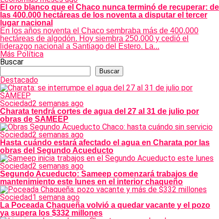
El oro blanco que el Chaco nunca terminó de recuperar: de
las 400.000 hectáreas de los noventa a disputar el tercer
lugar nacional
En los años noventa el Chaco sembraba más de 400.000
hectáreas de algodón. Hoy siembra 250.000 y cedió el
liderazgo nacional a Santiago del Estero. La...
Más Política
Buscar
Buscar
Destacado
Sociedad
2 semanas ago
Charata tendrá cortes de agua del 27 al 31 de julio por
obras de SAMEEP
Sociedad
2 semanas ago
Hasta cuándo estará afectado el agua en Charata por las
obras del Segundo Acueducto
Sociedad
2 semanas ago
Segundo Acueducto: Sameep comenzará trabajos de
mantenimiento este lunes en el interior chaqueño
Sociedad
1 semana ago
La Poceada Chaqueña volvió a quedar vacante y el pozo
ya supera los $332 millones