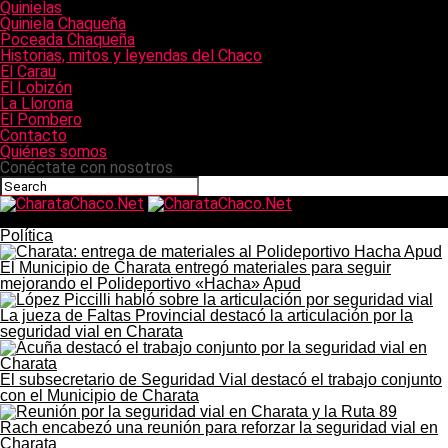
Quinielas
Quiniela Chaqueña
Poceada Chaqueña
Historias, mitos y leyendas del Chaco
El Carau
El Lobizón
La Llorona
El Pombero
Contacto
Quiénes somos
Conéctate con nosotros
CharataChaco.Net
Política
El Municipio de Charata entregó materiales para seguir
mejorando el Polideportivo «Hacha» Apud
La jueza de Faltas Provincial destacó la articulación por la
seguridad vial en Charata
El subsecretario de Seguridad Vial destacó el trabajo conjunto
con el Municipio de Charata
Rach encabezó una reunión para reforzar la seguridad vial en
Charata