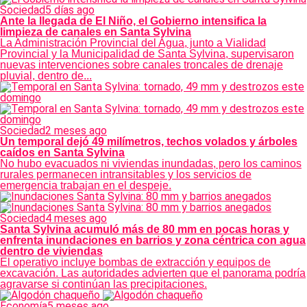
Sociedad
5 días ago
Ante la llegada de El Niño, el Gobierno intensifica la
limpieza de canales en Santa Sylvina
La Administración Provincial del Agua, junto a Vialidad
Provincial y la Municipalidad de Santa Sylvina, supervisaron
nuevas intervenciones sobre canales troncales de drenaje
pluvial, dentro de...
Sociedad
2 meses ago
Un temporal dejó 49 milímetros, techos volados y árboles
caídos en Santa Sylvina
No hubo evacuados ni viviendas inundadas, pero los caminos
rurales permanecen intransitables y los servicios de
emergencia trabajan en el despeje.
Sociedad
4 meses ago
Santa Sylvina acumuló más de 80 mm en pocas horas y
enfrenta inundaciones en barrios y zona céntrica con agua
dentro de viviendas
El operativo incluye bombas de extracción y equipos de
excavación. Las autoridades advierten que el panorama podría
agravarse si continúan las precipitaciones.
Economía
5 meses ago