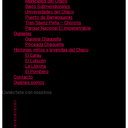
Municipios del Chaco
Bajos Submeridionales
Universidades del Chaco
Puerto de Barranqueras
Tren Sáenz Peña – Chorotis
Parque Nacional El Impenetrable
Quinielas
Quiniela Chaqueña
Poceada Chaqueña
Historias, mitos y leyendas del Chaco
El Carau
El Lobizón
La Llorona
El Pombero
Contacto
Quiénes somos
Conéctate con nosotros