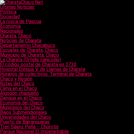
Últimas Noticias
Política
Sociedad
La rosca de Pascua
Economía
Nacionales
Charata, Chaco
Noticias de Charata
Departamento Chacabuco
Escuelas de Charata, Chaco
Municipio de Charata, Chaco
La Charata (Ortalis canicollis)
El código postal de Charata es 3730
Hospital Enrique V. de Llamas de Charata
Horarios de colectivos: Terminal de Charata
Chaco y Región
Rutas del Chaco
Clima en el Chaco
Algodón chaqueño
Dengue en el Chaco
Economía del Chaco
Municipios del Chaco
Bajos Submeridionales
Universidades del Chaco
Puerto de Barranqueras
Tren Sáenz Peña – Chorotis
Parque Nacional El Impenetrable