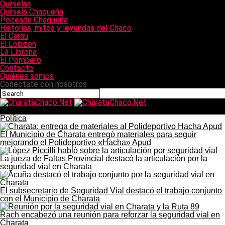
Quinielas
Quiniela Chaqueña
Poceada Chaqueña
Historias, mitos y leyendas del Chaco
El Carau
El Lobizón
La Llorona
El Pombero
Contacto
Quiénes somos
Conéctate con nosotros
CharataChaco.Net
Política
El Municipio de Charata entregó materiales para seguir
mejorando el Polideportivo «Hacha» Apud
La jueza de Faltas Provincial destacó la articulación por la
seguridad vial en Charata
El subsecretario de Seguridad Vial destacó el trabajo conjunto
con el Municipio de Charata
Rach encabezó una reunión para reforzar la seguridad vial en
Charata