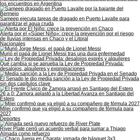
los encuentros en Argentina
Sameep ejecuta tareas de dragado en Puerto Lavalle para
garantizar el agua cruda
Alerta por el «Súper Niño»: crece la prevención por el riesgo
de lluvias intensas en Chaco y el Litoral
Nacionales
Murió el papá de Lionel Messi tras una dura enfermedad
Qué cambia si se aprueba la Ley de Propiedad Privada:
desalojos, alquileres y expropiaciones
El Senado le dio media sanción a la Ley de Propiedad Privada
sin dos capítulos clave
26 a 0: Zamora aplastó a la Libertad Avanza en Santiago del
Estero
Milei confirmó que ya eligió a su compañero de fórmula para
2027
Deportes
River Plate cerró un acuerdo verbal para sumar a Thiago
Almada como refuerzo