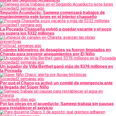
obras del Segundo Acueducto
Sociedad
2 semanas ago
Segundo Acueducto: Sameep comenzará trabajos de
mantenimiento este lunes en el interior chaqueño
Sociedad
1 semana ago
La Poceada Chaqueña volvió a quedar vacante y el pozo
ya supera los $332 millones
Política
2 semanas ago
Cuántos kilómetros de desagües ya fueron limpiados en
Charata para prevenir anegamientos por El Niño
Sociedad
2 semanas ago
Un jugador de Villa Berthet ganó más de $376 millones en
la Poceada
Sociedad
2 semanas ago
Por qué el Chaco ya activó un comité de emergencia ante
la llegada del Súper Niño
Sociedad
6 días ago
Por las obras en el acueducto, Sameep trabaja sin pausas
para restablecer el servicio